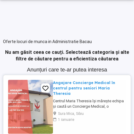
Oferte locuri de munca in Administratie Bacau
Nu am găsit ceea ce cauți.
Selectează categoria și alte
filtre de căutare pentru a eficientiza căutarea
Anunțuri care te-ar putea interesa
Angajare Concierge Medical în
centrul pentru seniori Maria
Theresia
Centrul Maria Theresia își mărește echipa
și caută un Concierge Medical, o
persoană organizată, empatică și
Sura Mica, Sibiu
comunicativă, care să fie primul punct de
1 ianuarie
contact pentru pacienți și aparținători.
Responsabilități principale: - Gestionarea
internărilor (programări, documente,