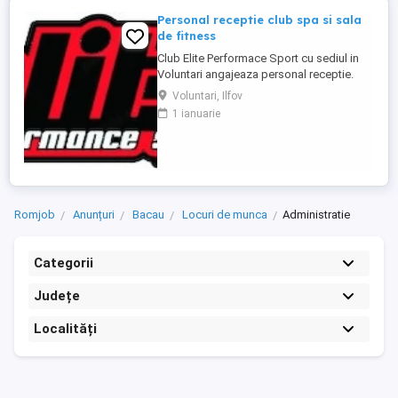
Personal receptie club spa si sala
de fitness
Club Elite Performace Sport cu sediul in
Voluntari angajeaza personal receptie.
Cerinte:Foarte bune abilitati de
Voluntari, Ilfov
comunicare, Limba engleza nivel mediu
1 ianuarie
(scris vorbit), Experienta in utilizare PC
Descriere : - Intampinarea clientilor,
intocmirea fiselor membrilor - Efectuarea
operatiunilor check in - ...
Romjob
Anunțuri
Bacau
Locuri de munca
Administratie
Categorii
Județe
Localități