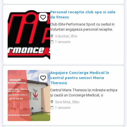
relația cu aparținătorii) - ...
Personal receptie club spa si sala
de fitness
Club Elite Performace Sport cu sediul in
Voluntari angajeaza personal receptie.
Cerinte:Foarte bune abilitati de
Voluntari, Ilfov
comunicare, Limba engleza nivel mediu
1 ianuarie
(scris vorbit), Experienta in utilizare PC
Descriere : - Intampinarea clientilor,
intocmirea fiselor membrilor - Efectuarea
operatiunilor check in - ...
Angajare Concierge Medical în
centrul pentru seniori Maria
Theresia
Centrul Maria Theresia își mărește echipa
și caută un Concierge Medical, o
persoană organizată, empatică și
Sura Mica, Sibiu
comunicativă, care să fie primul punct de
1 ianuarie
contact pentru pacienți și aparținători.
Responsabilități principale: - Gestionarea
internărilor (programări, documente,
relația cu aparținătorii) - ...