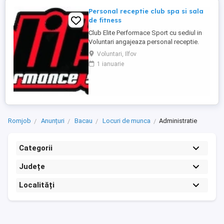
Personal receptie club spa si sala
de fitness
Club Elite Performace Sport cu sediul in
Voluntari angajeaza personal receptie.
Cerinte:Foarte bune abilitati de
Voluntari, Ilfov
comunicare, Limba engleza nivel mediu
1 ianuarie
(scris vorbit), Experienta in utilizare PC
Descriere : - Intampinarea clientilor,
intocmirea fiselor membrilor - Efectuarea
operatiunilor check in - ...
Romjob
Anunțuri
Bacau
Locuri de munca
Administratie
Categorii
Județe
Localități