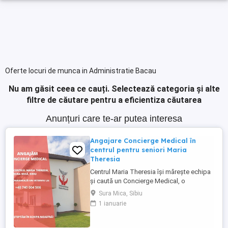
Oferte locuri de munca in Administratie Bacau
Nu am găsit ceea ce cauți.
Selectează categoria și alte
filtre de căutare pentru a eficientiza căutarea
Anunțuri care te-ar putea interesa
Angajare Concierge Medical în
centrul pentru seniori Maria
Theresia
Centrul Maria Theresia își mărește echipa
și caută un Concierge Medical, o
persoană organizată, empatică și
Sura Mica, Sibiu
comunicativă, care să fie primul punct de
1 ianuarie
contact pentru pacienți și aparținători.
Responsabilități principale: - Gestionarea
internărilor (programări, documente,