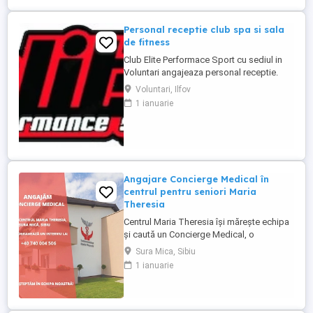
relația cu aparținătorii) - ...
Personal receptie club spa si sala
de fitness
Club Elite Performace Sport cu sediul in
Voluntari angajeaza personal receptie.
Cerinte:Foarte bune abilitati de
Voluntari, Ilfov
comunicare, Limba engleza nivel mediu
1 ianuarie
(scris vorbit), Experienta in utilizare PC
Descriere : - Intampinarea clientilor,
intocmirea fiselor membrilor - Efectuarea
operatiunilor check in - ...
Angajare Concierge Medical în
centrul pentru seniori Maria
Theresia
Centrul Maria Theresia își mărește echipa
și caută un Concierge Medical, o
persoană organizată, empatică și
Sura Mica, Sibiu
comunicativă, care să fie primul punct de
1 ianuarie
contact pentru pacienți și aparținători.
Responsabilități principale: - Gestionarea
internărilor (programări, documente,
relația cu aparținătorii) - ...