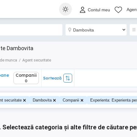
ane
Companii
Sortează
Agenț
Contul meu
0
ate Dambovita
 de munca
Agent securitate
oane
Companii
Sortează
0
t securitate
Dambovita
Companii
Experienta: Experienta pes
.
Selectează categoria și alte filtre de căutare pe