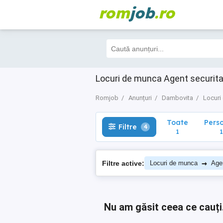
rom
job
.ro
Toate
Perso
Filtre
4
1
1
Locuri de munca Agent securit
Romjob
Anunțuri
Dambovita
Locuri
Toate
Pers
Filtre
4
1
1
→
Filtre active:
Locuri de munca
Agen
Nu am găsit ceea ce cauți