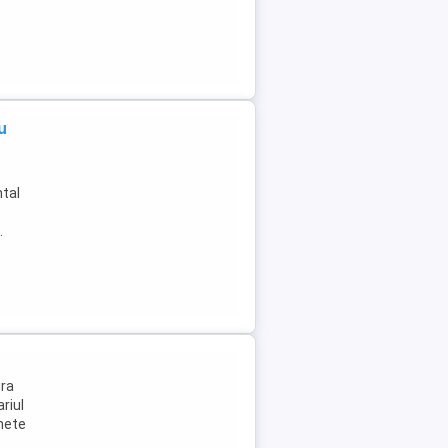
u
ntal
.
ura
riul
chete