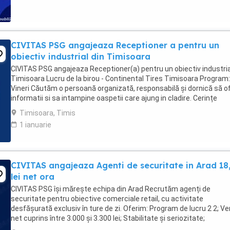
CIVITAS PSG angajeaza Receptioner a pentru un
obiectiv industrial din Timisoara
CIVITAS PSG angajeaza Receptioner(a) pentru un obiectiv industria
Timisoara Lucru de la birou - Continental Tires Timisoara Program:
Vineri Căutăm o persoană organizată, responsabilă și dornică să o
informatii si sa intampine oaspetii care ajung in cladire. Cerințe
obligatorii: Atitudine ...
Timisoara, Timis
1 ianuarie
CIVITAS angajeaza Agenti de securitate in Arad 18
lei net ora
CIVITAS PSG își mărește echipa din Arad Recrutăm agenți de
securitate pentru obiective comerciale retail, cu activitate
desfășurată exclusiv în ture de zi. Oferim: Program de lucru 2 2; Ve
net cuprins între 3.000 și 3.300 lei; Stabilitate și seriozitate;
Transparență salarială și fluturași de ...