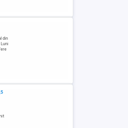
l din
 Luni
fere
,5
nit