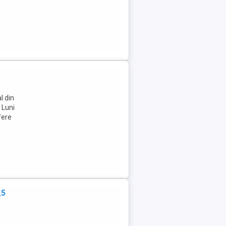
l din
 Luni
fere
,5