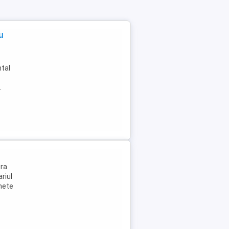
u
ntal
.
ura
riul
chete