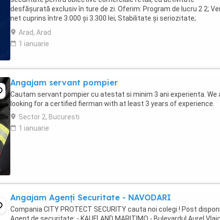
desfășurată exclusiv în ture de zi. Oferim: Program de lucru 2 2; Ve
net cuprins între 3.000 și 3.300 lei; Stabilitate și seriozitate;
Transparență salarială și fluturași de ...
Arad, Arad
1 ianuarie
Angajam servant pompier
Cautam servant pompier cu atestat si minim 3 ani experienta. We 
looking for a certified fierman with at least 3 years of experience.
Sector 2, Bucuresti
1 ianuarie
Angajam Agenți Securitate - NAVODARI
Compania CITY PROTECT SECURITY cauta noi colegi ! Post disponi
Agent de securitate: - KAUFLAND MARITIMO - Bulevardul Aurel Vlai