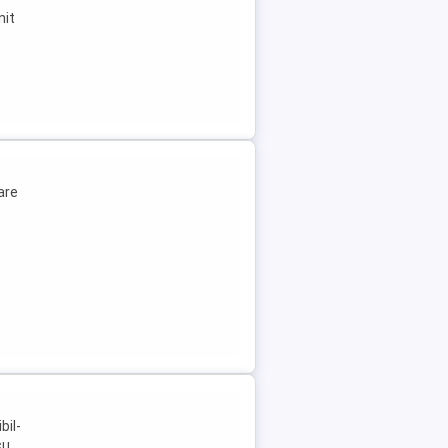
nit
are
bil-
cu