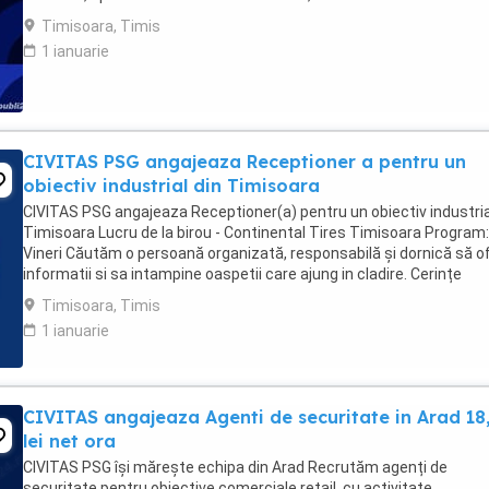
totalitate ...
Timisoara, Timis
1 ianuarie
CIVITAS PSG angajeaza Receptioner a pentru un
obiectiv industrial din Timisoara
CIVITAS PSG angajeaza Receptioner(a) pentru un obiectiv industria
Timisoara Lucru de la birou - Continental Tires Timisoara Program:
Vineri Căutăm o persoană organizată, responsabilă și dornică să o
informatii si sa intampine oaspetii care ajung in cladire. Cerințe
obligatorii: Atitudine ...
Timisoara, Timis
1 ianuarie
CIVITAS angajeaza Agenti de securitate in Arad 18
lei net ora
CIVITAS PSG își mărește echipa din Arad Recrutăm agenți de
securitate pentru obiective comerciale retail, cu activitate