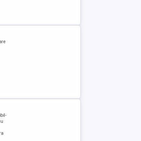
are
bil-
cu
ra