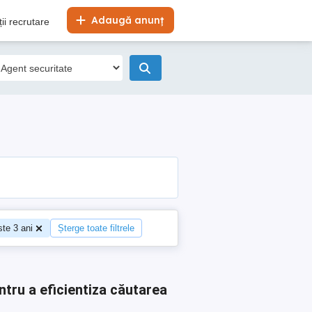
Adaugă anunț
ii recrutare
te 3 ani
Șterge toate filtrele
ntru a eficientiza căutarea