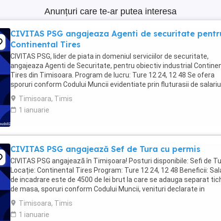
Anunțuri care te-ar putea interesa
CIVITAS PSG angajeaza Agenti de securitate pentr
Continental Tires
CIVITAS PSG, lider de piata in domeniul serviciilor de securitate,
angajeaza Agenti de Securitate, pentru obiectiv industrial Contine
Tires din Timisoara. Program de lucru: Ture 12 24, 12 48 Se ofera
sporuri conform Codului Muncii evidentiate prin fluturasii de salariu
Descrierea postului: Activitati ...
Timisoara, Timis
1 ianuarie
CIVITAS PSG angajează Sef de Tura cu permis
CIVITAS PSG angajează în Timișoara! Posturi disponibile: Sefi de T
Locație: Continental Tires Program: Ture 12 24, 12 48 Beneficii: Sala
de incadrare este de 4500 de lei brut la care se adauga separat ti
de masa, sporuri conform Codului Muncii, venituri declarate in
totalitate ...
Timisoara, Timis
1 ianuarie