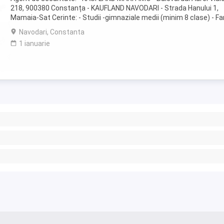
218, 900380 Constanța - KAUFLAND NAVODARI - Strada Hanului 1,
Mamaia-Sat Cerinte: - Studii -gimnaziale medii (minim 8 clase) - Fa
inscrisuri in cazier - Disponibilitate ...
Navodari, Constanta
1 ianuarie