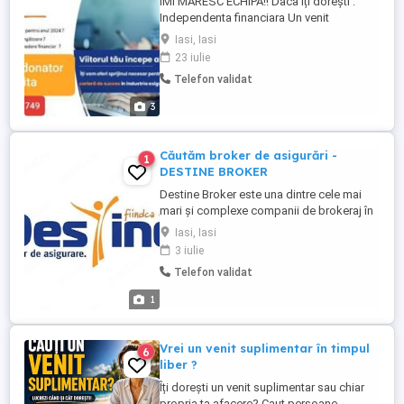
IMI MARESC ECHIPA!! Daca îți dorești :
Independenta financiara Un venit
suplimentar Propria afacere,fără șefi Mai
Iasi, Iasi
mult timp liber Să întâlnești oameni noi
23 iulie
Sună interesant ? Contactează-ma : Ce ai
Telefon validat
nevoie să intrii în echipă ? Sa fii absolvent
de liceu cu diplomă de bacalaureat sau ...
3
Căutăm broker de asigurări -
1
DESTINE BROKER
Destine Broker este una dintre cele mai
mari și complexe companii de brokeraj în
asigurări din România, cu o gamă variată
Iasi, Iasi
de produse și servicii pentru clienți. Ce îți
3 iulie
oferim? Job part-time, flexibil Lucrezi de
Telefon validat
acasă sau de la birou Poți avea un alt job
activitatea se face în ritmul tău ...
1
Vrei un venit suplimentar în timpul
6
liber ?
Îți dorești un venit suplimentar sau chiar
propria ta afacere? Caut persoane