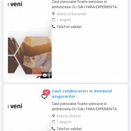
Caut persoane foarte serioase si
ambitioase CU SAU FARA EXPERIENTA
pentru a lucra in domeniul asigurarilor in
Sector 6, Bucuresti
cadrul companiei Destine Broker pentru
1 august
postul de Consultant Asigurari. Puteti afla
Telefon validat
mai multe despre aceasta societate direct
de pe site: www. destine-broker. ro . Este
o companie in topul brokerilor ...
5
Caut colaboratori in domeniul
47
asigurarilor
Caut persoane foarte serioase si
ambitioase CU SAU FARA EXPERIENTA
pentru a lucra in domeniul asigurarilor in
Brasov, Brasov
cadrul companiei Destine Broker pentru
1 august
postul de Consultant Asigurari. Puteti afla
Telefon validat
mai multe despre aceasta societate direct