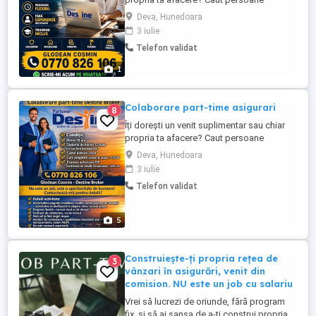
serioase și motivate care vor să își
Deva, Hunedoara
dezvolte o activitate flexibilă, part-time
3 iulie
sau full time, în cadrul Destine Broker , într-
Telefon validat
un domeniu în plină dezvoltare: Asigurări
Imobiliare Credite Turism (pachete ...
1
Colaborare part-time asigurari
8
Îți dorești un venit suplimentar sau chiar
propria ta afacere? Caut persoane
serioase și motivate care vor să își
Deva, Hunedoara
dezvolte o activitate flexibilă, part-time
3 iulie
sau full time, în cadrul Destine Broker , într-
Telefon validat
un domeniu în plină dezvoltare: Asigurări
Imobiliare Credite Turism (pachete ...
5
Construiește-ți propria rețea de
3
vânzari în asigurări, venit din
comision. NU este un job cu salariu
Vrei să lucrezi de oriunde, fără program
fix, și să ai șansa de a-ți construi propria