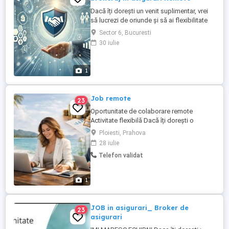
Dacă îți dorești un venit suplimentar, vrei
să lucrezi de oriunde și să ai flexibilitate
totală, colaborarea ca broker de asigurări
Sector 6, Bucuresti
poate fi exact ceea ce cauți! Descrierea
30 iulie
rolului Brokerul de asigurări are un rol
esențial în consilierea și sprijinirea
clienților în alegerea celor mai potrivite
1
polițe ...
Job remote
23
Oportunitate de colaborare remote
Activitate flexibilă Dacă îți dorești o
activitate flexibilă, cu potențial real de
Ploiesti, Prahova
venit, în domenii precum asigurări,
28 iulie
imobiliare, vacanțe și credite, te invit să
Telefon validat
descoperi oportunitatea de colaborare
din cadrul Destine Holding. Ce îți oferim:
Program flexibil ...
1
JOB in asigurari_ Broker de
23
asigurari