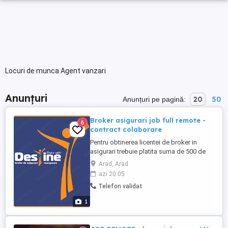
Locuri de munca Agent vanzari
Anunțuri
20
50
Anunțuri pe pagină:
Broker asigurari job full remote -
6
contract colaborare
Pentru obtinerea licentei de broker in
asigurari trebuie platita suma de 500 de
lei, licentă valabilă 3 ani de zile. (denumit
Arad, Arad
ATESTAT ISF ASISTENT ÎN BROKERAJ)
azi 20:05
Recomandarea mea înainte de a începe
Telefon validat
acest drum este să te informezi în grupul
tău de prieteni extins, să discuți efectiv cu
1
ei, premergător ...