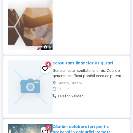
de pe site: www. destine-broker. ro . Este
o companie in topul brokerilor ...
5
consultant financiar asigurari
4
Generali este rezultatul unui vis. Zeci de
generații au făcut posibil ceea ce putem
numi astăzi un brand internațional puternic
Brasov, Brasov
care protejează financiar milioane de
31 iulie
oameni și afaceri. Te invităm să descoperi
Telefon validat
istoria unui vis care a prins aripi în 1831.
Rolul consultantului este să identifice
vulnerabilitățile ...
Căutăm colaboratori pentru
2
brokeraj în asigurări Remote