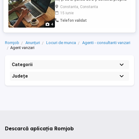
carieră în domeniul asigurărilor? Aceasta
Constanta, Constanta
nu este o ofertă clasică de job, ci o
15 iunie
oportunitate antreprenorială bazată pe
Telefon validat
comision perfectă pentru cei care vor
4
independență financiară și profesională.
Nu necesita experimenta ...
Romjob
Anunțuri
Locuri de munca
Agenti - consultanti vanzari
Agent vanzari
Categorii
Județe
Descarcă aplicația Romjob