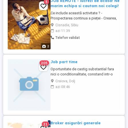
JOB REMOTE - lucrezi de acasa! Ne
5
marim echipa si cautam noi colegi!
Ce include această activitate ? -
Prospectarea continua a pieței - Crearea,
formarea si administrarea unui portofoliu
Cisnadie, Sibiu
de clienți - Emiterea polițelor de asigurare
azi 11:39
- Cunoasterea produselor intermediate -
Telefon validat
Crearea și formarea unei echipe
productive Candidatul Ideal - Optimist -
2
Dornic să învețe lucruri ...
Job part time
205
Oportunitate de castig substantial fara
nici o conditionalitate, constand intr-o
colaborare bazata pe comision in
Craiova, Dolj
domeniul despagubirilor aferente
azi 08:46
accidentelor rutiere sau de munca.
Broker asigurări generale
21