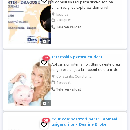
Îți dorești să faci parte dintr-o echipă
dinamică și să explorezi domeniul
asigurărilor? Caut persoane pasionate și
Iasi, Iasi
dornice să se alăture echipei mele în
5 august
calitate de colaboratori. Dacă îți dorești un
Telefon validat
venit suplimentar, împreună cu un program
flexibil care îți permite să lucrezi de
oriunde, iar biroul ...
2
Internship pentru studenti
32
Aplica la un internship ! Stim ca este greu
sa gasesti un job la inceput de drum, de
accea suntem aici pentru tine. Cautam
Constanta, Constanta
consultanti entuziasti care sa raspunda cu
4 august
zambetul pe buze clientilor! Vrei sa faci
Telefon validat
parte dintr-o echipa dinamica, in care sa te
poti dezvolta profesional si personal?
Compania ...
1
Caut colaboratori pentru domeniul
58
asigurarilor - Destine Broker