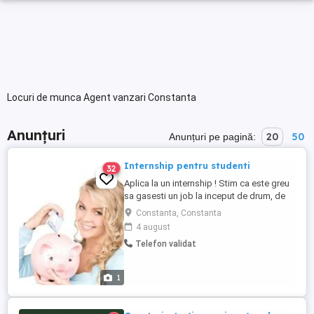
Locuri de munca Agent vanzari Constanta
Anunțuri
20
50
Anunțuri pe pagină:
Internship pentru studenti
32
Aplica la un internship ! Stim ca este greu
sa gasesti un job la inceput de drum, de
accea suntem aici pentru tine. Cautam
Constanta, Constanta
consultanti entuziasti care sa raspunda cu
4 august
zambetul pe buze clientilor! Vrei sa faci
Telefon validat
parte dintr-o echipa dinamica, in care sa te
poti dezvolta profesional si personal?
Compania ...
1