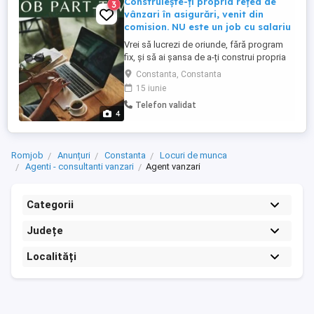
Construiește-ți propria rețea de
3
vânzari în asigurări, venit din
comision. NU este un job cu salariu
Vrei să lucrezi de oriunde, fără program
fix, și să ai șansa de a-ți construi propria
carieră în domeniul asigurărilor? Aceasta
Constanta, Constanta
nu este o ofertă clasică de job, ci o
15 iunie
oportunitate antreprenorială bazată pe
Telefon validat
comision perfectă pentru cei care vor
4
independență financiară și profesională.
Nu necesita experimenta ...
Romjob
Anunțuri
Constanta
Locuri de munca
Agenti - consultanti vanzari
Agent vanzari
Categorii
Județe
Localități