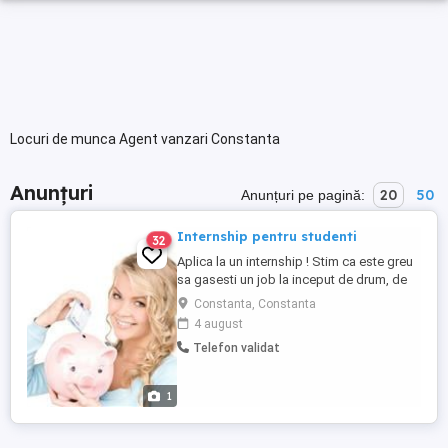
Locuri de munca Agent vanzari Constanta
Anunțuri
20
50
Anunțuri pe pagină:
Internship pentru studenti
32
Aplica la un internship ! Stim ca este greu
sa gasesti un job la inceput de drum, de
accea suntem aici pentru tine. Cautam
Constanta, Constanta
consultanti entuziasti care sa raspunda cu
4 august
zambetul pe buze clientilor! Vrei sa faci
Telefon validat
parte dintr-o echipa dinamica, in care sa te
poti dezvolta profesional si personal?
Compania ...
1