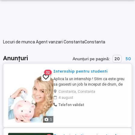
Locuri de munca Agent vanzari ConstantaConstanta
Anunțuri
20
50
Anunțuri pe pagină:
Internship pentru studenti
32
Aplica la un internship ! Stim ca este greu
sa gasesti un job la inceput de drum, de
accea suntem aici pentru tine. Cautam
Constanta, Constanta
consultanti entuziasti care sa raspunda cu
4 august
zambetul pe buze clientilor! Vrei sa faci
Telefon validat
parte dintr-o echipa dinamica, in care sa te
poti dezvolta profesional si personal?
Compania ...
1