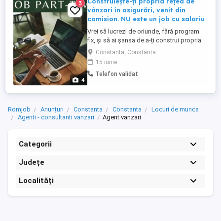
Construiește-ți propria rețea de
3
vânzari în asigurări, venit din
comision. NU este un job cu salariu
Vrei să lucrezi de oriunde, fără program
fix, și să ai șansa de a-ți construi propria
carieră în domeniul asigurărilor? Aceasta
Constanta, Constanta
nu este o ofertă clasică de job, ci o
15 iunie
oportunitate antreprenorială bazată pe
Telefon validat
comision perfectă pentru cei care vor
4
independență financiară și profesională.
Nu necesita experimenta ...
Romjob
Anunțuri
Constanta
Constanta
Locuri de munca
Agenti - consultanti vanzari
Agent vanzari
Categorii
Județe
Localități