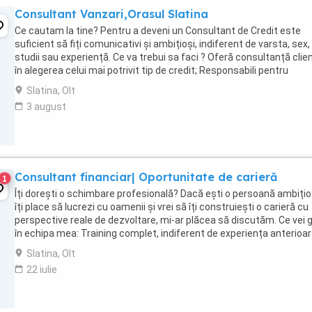
Consultant Vanzari,Orasul Slatina
Ce cautam la tine? Pentru a deveni un Consultant de Credit este
suficient să fiți comunicativi și ambițioși, indiferent de varsta, sex,
studii sau experiență. Ce va trebui sa faci ? Oferă consultanță clien
în alegerea celui mai potrivit tip de credit; Responsabili pentru
colectarea ratelor ...
Slatina, Olt
3 august
Consultant financiar| Oportunitate de carieră
1
Îți dorești o schimbare profesională? Dacă ești o persoană ambiți
îți place să lucrezi cu oamenii și vrei să îți construiești o carieră cu
perspective reale de dezvoltare, mi-ar plăcea să discutăm. Ce vei 
în echipa mea: Training complet, indiferent de experiența anterioar
Sprijin ...
Slatina, Olt
22 iulie