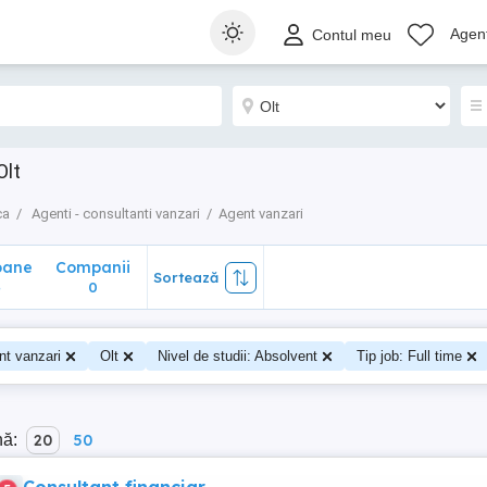
ane
Companii
Sortează
Agenț
Contul meu
0
Olt
ca
Agenti - consultanti vanzari
Agent vanzari
oane
Companii
Sortează
4
0
nt vanzari
Olt
Nivel de studii: Absolvent
Tip job: Full time
nă:
20
50