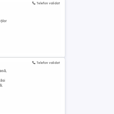
Telefon validat
ților
Telefon validat
oasă,
găsi
ă;