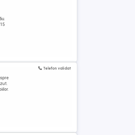
ău.
 15
Telefon validat
espre
ăzut.
ilor.