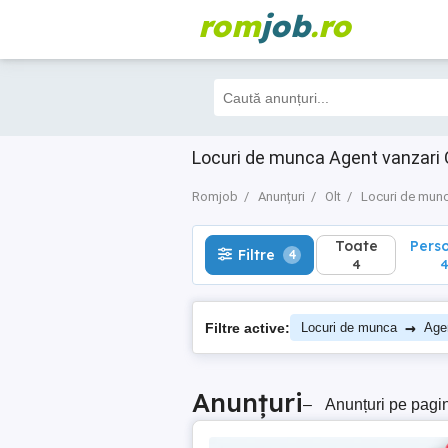
rom
job
.ro
Toate
Perso
Filtre
4
4
4
Locuri de munca Agent vanzari 
Romjob
Anunțuri
Olt
Locuri de mun
Toate
Pers
Filtre
4
4
→
Filtre active:
Locuri de munca
Age
Anunțuri
–
Anunțuri pe pagi