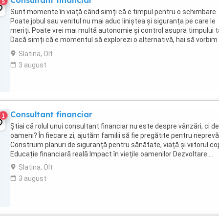
Consultant financiar
5
Sunt momente în viață când simți că e timpul pentru o schimbare.
Poate jobul sau venitul nu mai aduc liniștea și siguranța pe care le
meriți. Poate vrei mai multă autonomie și control asupra timpului t
Dacă simți că e momentul să explorezi o alternativă, hai să vorbim
minute fără presiune, doar ...
Slatina, Olt
3 august
Consultant financiar
1
Știai că rolul unui consultant financiar nu este despre vânzări, ci d
oameni? În fiecare zi, ajutăm familii să fie pregătite pentru neprev
Construim planuri de siguranță pentru sănătate, viață și viitorul copi
Educație financiară reală Impact în viețile oamenilor Dezvoltare ...
Slatina, Olt
3 august