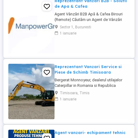
Reprezentant Vanzari B2B - Solutii
de Apa & Cafea
Agent Vânzări B2B Apă & Cafea Birouri
(Remote) Căutăm un Agent de Vânzări
B2B motivat, orientat spre rezultate, pentru
Sector 1, Bucuresti
promovarea soluțiilor de apă și cafea
1 ianuarie
dedicate mediului office. Zonă
disponibilă: București Mod de lucru:
Remote, cu prezență la birou o dată ...
Reprezentant Vanzari Service si
Piese de Schimb Timisoara
Bergerat Monnoyeur, dealerul utilajelor
Caterpillar in Romania si Republica
Moldova, angajeaza Reprezentant Vanzari
Timisoara, Timis
Service si Piese de Schimb, pentru divizia
1 ianuarie
de utilaje. Cerinte: Studii superioare în
domeniul tehnic; Experiență în vânzări
tehnice de minim 3 ani, ...
Agent vanzari- echipament tehnic