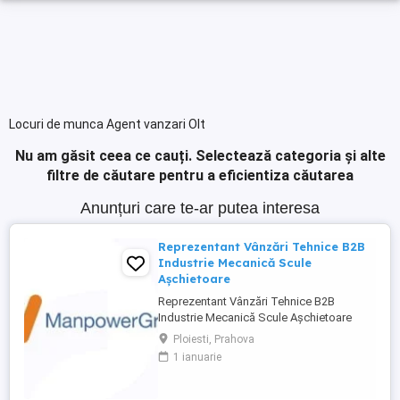
Locuri de munca Agent vanzari Olt
Nu am găsit ceea ce cauți.
Selectează categoria și alte
filtre de căutare pentru a eficientiza căutarea
Anunțuri care te-ar putea interesa
Reprezentant Vânzări Tehnice B2B
Industrie Mecanică Scule
Așchietoare
Reprezentant Vânzări Tehnice B2B
Industrie Mecanică Scule Așchietoare
Companie specializată în importul și
Ploiesti, Prahova
distribuția de scule așchietoare și
1 ianuarie
echipamente industriale din Europa,
utilizate în procese de prelucrare
mecanică de precizie, caută 2