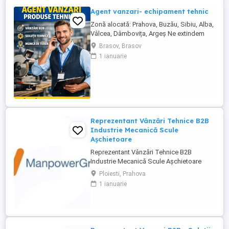
Agent vanzari- echipament tehnic
Zonă alocată: Prahova, Buzău, Sibiu, Alba,
Vâlcea, Dâmbovița, Argeș Ne extindem
echipa de vânzări și căutăm un Agent
Brasov, Brasov
Vânzări Soluții Tehnice, orientat către
1 ianuarie
rezultate, cu experiență în vânzări B2B și
interes pentru domeniul tehnic. Candidatul
ideal Abilități excelente de comunicare și
negociere Capacitate ...
Reprezentant Vânzări Tehnice B2B
Industrie Mecanică Scule
Așchietoare
Reprezentant Vânzări Tehnice B2B
Industrie Mecanică Scule Așchietoare
Companie specializată în importul și
Ploiesti, Prahova
distribuția de scule așchietoare și
1 ianuarie
echipamente industriale din Europa,
utilizate în procese de prelucrare
mecanică de precizie, caută 2
Reprezentanți de Vânzări Tehnice pentru
dezvoltarea ...