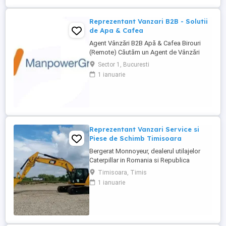
Reprezentanți de Vânzări Tehnice pentru
dezvoltarea ...
Reprezentant Vanzari B2B - Solutii
de Apa & Cafea
Agent Vânzări B2B Apă & Cafea Birouri
(Remote) Căutăm un Agent de Vânzări
B2B motivat, orientat spre rezultate, pentru
Sector 1, Bucuresti
promovarea soluțiilor de apă și cafea
1 ianuarie
dedicate mediului office. Zonă
disponibilă: București Mod de lucru:
Remote, cu prezență la birou o dată ...
Reprezentant Vanzari Service si
Piese de Schimb Timisoara
Bergerat Monnoyeur, dealerul utilajelor
Caterpillar in Romania si Republica
Moldova, angajeaza Reprezentant Vanzari
Timisoara, Timis
Service si Piese de Schimb, pentru divizia
1 ianuarie
de utilaje. Cerinte: Studii superioare în
domeniul tehnic; Experiență în vânzări
tehnice de minim 3 ani, ...