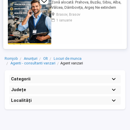
Zonă alocată: Prahova, Buzău, Sibiu, Alba,
Vâlcea, Dâmbovița, Argeș Ne extindem
echipa de vânzări și căutăm un Agent
Brasov, Brasov
Vânzări Soluții Tehnice, orientat către
1 ianuarie
rezultate, cu experiență în vânzări B2B și
interes pentru domeniul tehnic. Candidatul
ideal Abilități excelente de comunicare și
negociere Capacitate ...
Romjob
Anunțuri
Olt
Locuri de munca
Agenti - consultanti vanzari
Agent vanzari
Categorii
Județe
Localități