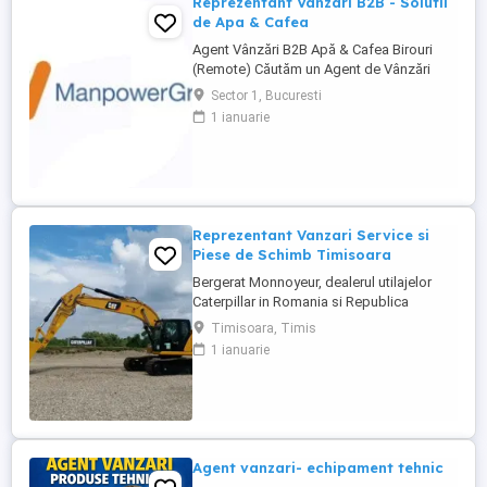
Reprezentant Vanzari B2B - Solutii
de Apa & Cafea
Agent Vânzări B2B Apă & Cafea Birouri
(Remote) Căutăm un Agent de Vânzări
B2B motivat, orientat spre rezultate, pentru
Sector 1, Bucuresti
promovarea soluțiilor de apă și cafea
1 ianuarie
dedicate mediului office. Zonă
disponibilă: București Mod de lucru:
Remote, cu prezență la birou o dată ...
Reprezentant Vanzari Service si
Piese de Schimb Timisoara
Bergerat Monnoyeur, dealerul utilajelor
Caterpillar in Romania si Republica
Moldova, angajeaza Reprezentant Vanzari
Timisoara, Timis
Service si Piese de Schimb, pentru divizia
1 ianuarie
de utilaje. Cerinte: Studii superioare în
domeniul tehnic; Experiență în vânzări
tehnice de minim 3 ani, ...
Agent vanzari- echipament tehnic