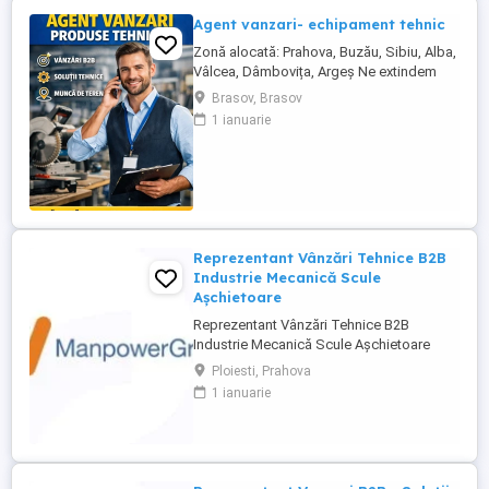
Agent vanzari- echipament tehnic
Zonă alocată: Prahova, Buzău, Sibiu, Alba,
Vâlcea, Dâmbovița, Argeș Ne extindem
echipa de vânzări și căutăm un Agent
Brasov, Brasov
Vânzări Soluții Tehnice, orientat către
1 ianuarie
rezultate, cu experiență în vânzări B2B și
interes pentru domeniul tehnic. Candidatul
ideal Abilități excelente de comunicare și
negociere Capacitate ...
Reprezentant Vânzări Tehnice B2B
Industrie Mecanică Scule
Așchietoare
Reprezentant Vânzări Tehnice B2B
Industrie Mecanică Scule Așchietoare
Companie specializată în importul și
Ploiesti, Prahova
distribuția de scule așchietoare și
1 ianuarie
echipamente industriale din Europa,
utilizate în procese de prelucrare
mecanică de precizie, caută 2
Reprezentanți de Vânzări Tehnice pentru
dezvoltarea ...