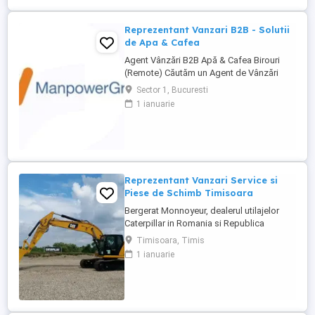
Reprezentanți de Vânzări Tehnice pentru
dezvoltarea ...
Reprezentant Vanzari B2B - Solutii
de Apa & Cafea
Agent Vânzări B2B Apă & Cafea Birouri
(Remote) Căutăm un Agent de Vânzări
B2B motivat, orientat spre rezultate, pentru
Sector 1, Bucuresti
promovarea soluțiilor de apă și cafea
1 ianuarie
dedicate mediului office. Zonă
disponibilă: București Mod de lucru:
Remote, cu prezență la birou o dată ...
Reprezentant Vanzari Service si
Piese de Schimb Timisoara
Bergerat Monnoyeur, dealerul utilajelor
Caterpillar in Romania si Republica
Moldova, angajeaza Reprezentant Vanzari
Timisoara, Timis
Service si Piese de Schimb, pentru divizia
1 ianuarie
de utilaje. Cerinte: Studii superioare în
domeniul tehnic; Experiență în vânzări
tehnice de minim 3 ani, ...