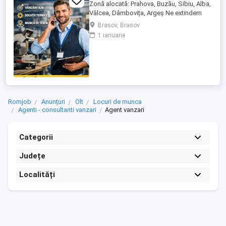
Zonă alocată: Prahova, Buzău, Sibiu, Alba,
Vâlcea, Dâmbovița, Argeș Ne extindem
echipa de vânzări și căutăm un Agent
Brasov, Brasov
Vânzări Soluții Tehnice, orientat către
1 ianuarie
rezultate, cu experiență în vânzări B2B și
interes pentru domeniul tehnic. Candidatul
ideal Abilități excelente de comunicare și
negociere Capacitate ...
Romjob
Anunțuri
Olt
Locuri de munca
Agenti - consultanti vanzari
Agent vanzari
Categorii
Județe
Localități