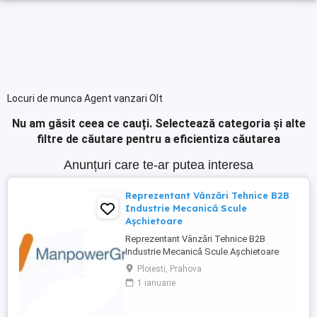
Locuri de munca Agent vanzari Olt
Nu am găsit ceea ce cauți.
Selectează categoria și alte
filtre de căutare pentru a eficientiza căutarea
Anunțuri care te-ar putea interesa
Reprezentant Vânzări Tehnice B2B
Industrie Mecanică Scule
Așchietoare
Reprezentant Vânzări Tehnice B2B
Industrie Mecanică Scule Așchietoare
Companie specializată în importul și
Ploiesti, Prahova
distribuția de scule așchietoare și
1 ianuarie
echipamente industriale din Europa,
utilizate în procese de prelucrare
mecanică de precizie, caută 2