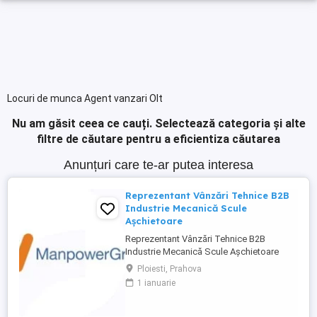
Locuri de munca Agent vanzari Olt
Nu am găsit ceea ce cauți.
Selectează categoria și alte
filtre de căutare pentru a eficientiza căutarea
Anunțuri care te-ar putea interesa
Reprezentant Vânzări Tehnice B2B
Industrie Mecanică Scule
Așchietoare
Reprezentant Vânzări Tehnice B2B
Industrie Mecanică Scule Așchietoare
Companie specializată în importul și
Ploiesti, Prahova
distribuția de scule așchietoare și
1 ianuarie
echipamente industriale din Europa,
utilizate în procese de prelucrare
mecanică de precizie, caută 2