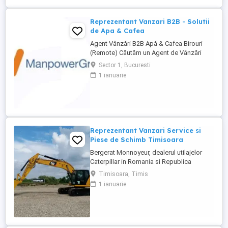
Reprezentanți de Vânzări Tehnice pentru
dezvoltarea ...
Reprezentant Vanzari B2B - Solutii
de Apa & Cafea
Agent Vânzări B2B Apă & Cafea Birouri
(Remote) Căutăm un Agent de Vânzări
B2B motivat, orientat spre rezultate, pentru
Sector 1, Bucuresti
promovarea soluțiilor de apă și cafea
1 ianuarie
dedicate mediului office. Zonă
disponibilă: București Mod de lucru:
Remote, cu prezență la birou o dată ...
Reprezentant Vanzari Service si
Piese de Schimb Timisoara
Bergerat Monnoyeur, dealerul utilajelor
Caterpillar in Romania si Republica
Moldova, angajeaza Reprezentant Vanzari
Timisoara, Timis
Service si Piese de Schimb, pentru divizia
1 ianuarie
de utilaje. Cerinte: Studii superioare în
domeniul tehnic; Experiență în vânzări
tehnice de minim 3 ani, ...