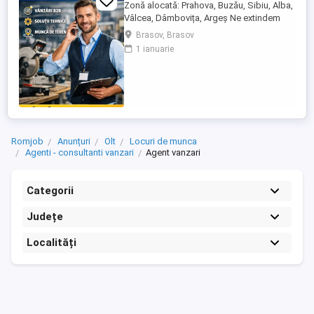
Zonă alocată: Prahova, Buzău, Sibiu, Alba,
Vâlcea, Dâmbovița, Argeș Ne extindem
echipa de vânzări și căutăm un Agent
Brasov, Brasov
Vânzări Soluții Tehnice, orientat către
1 ianuarie
rezultate, cu experiență în vânzări B2B și
interes pentru domeniul tehnic. Candidatul
ideal Abilități excelente de comunicare și
negociere Capacitate ...
Romjob
Anunțuri
Olt
Locuri de munca
Agenti - consultanti vanzari
Agent vanzari
Categorii
Județe
Localități