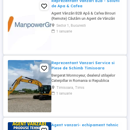
Reprezentant Vanzari B2B - Solutii
de Apa & Cafea
Agent Vânzări B2B Apă & Cafea Birouri
(Remote) Căutăm un Agent de Vânzări
B2B motivat, orientat spre rezultate, pentru
Sector 1, Bucuresti
promovarea soluțiilor de apă și cafea
1 ianuarie
dedicate mediului office. Zonă
disponibilă: București Mod de lucru:
Remote, cu prezență la birou o dată ...
Reprezentant Vanzari Service si
Piese de Schimb Timisoara
Bergerat Monnoyeur, dealerul utilajelor
Caterpillar in Romania si Republica
Moldova, angajeaza Reprezentant Vanzari
Timisoara, Timis
Service si Piese de Schimb, pentru divizia
1 ianuarie
de utilaje. Cerinte: Studii superioare în
domeniul tehnic; Experiență în vânzări
tehnice de minim 3 ani, ...
Agent vanzari- echipament tehnic