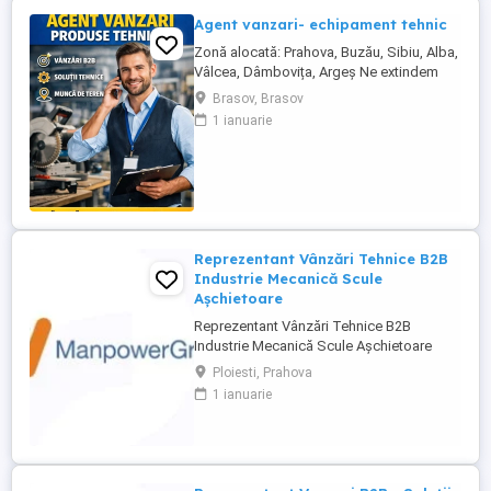
Agent vanzari- echipament tehnic
Zonă alocată: Prahova, Buzău, Sibiu, Alba,
Vâlcea, Dâmbovița, Argeș Ne extindem
echipa de vânzări și căutăm un Agent
Brasov, Brasov
Vânzări Soluții Tehnice, orientat către
1 ianuarie
rezultate, cu experiență în vânzări B2B și
interes pentru domeniul tehnic. Candidatul
ideal Abilități excelente de comunicare și
negociere Capacitate ...
Reprezentant Vânzări Tehnice B2B
Industrie Mecanică Scule
Așchietoare
Reprezentant Vânzări Tehnice B2B
Industrie Mecanică Scule Așchietoare
Companie specializată în importul și
Ploiesti, Prahova
distribuția de scule așchietoare și
1 ianuarie
echipamente industriale din Europa,
utilizate în procese de prelucrare
mecanică de precizie, caută 2
Reprezentanți de Vânzări Tehnice pentru
dezvoltarea ...