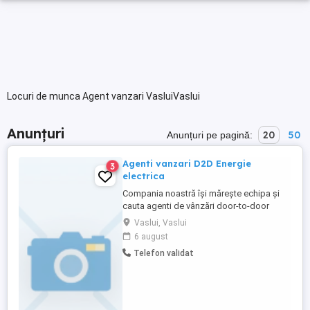
Locuri de munca Agent vanzari VasluiVaslui
Anunțuri
20
50
Anunțuri pe pagină:
Agenti vanzari D2D Energie
3
electrica
Compania noastră își mărește echipa și
cauta agenti de vânzări door-to-door
pentru promovarea și încheierea
Vaslui, Vaslui
contractele de energie electrica și gaze
6 august
naturale. Ce vei face: -Prezinti ofertele de
Telefon validat
energie și gaze naturale către clienți
(persoane fizice și juridice) -Identifici noi
clienți în teren -Închei ...