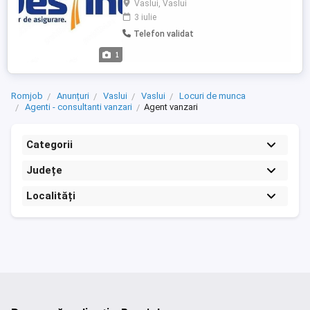
Vaslui, Vaslui
de produse și servicii pentru clienți. Ce îți
3 iulie
oferim? Job part-time, flexibil Lucrezi de
Telefon validat
acasă sau de la birou Poți avea un alt job
activitatea se face în ritmul tău ...
1
Romjob
Anunțuri
Vaslui
Vaslui
Locuri de munca
Agenti - consultanti vanzari
Agent vanzari
Categorii
Județe
Localități