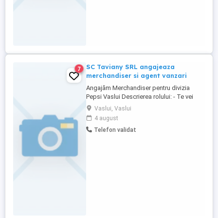
SC Taviany SRL angajeaza
7
merchandiser si agent vanzari
Angajăm Merchandiser pentru divizia
Pepsi Vaslui Descrierea rolului: - Te vei
asigura că băuturile sunt expuse
Vaslui, Vaslui
impecabil, respectând planogramele și
4 august
standardele de mercantizare ale
Telefon validat
producătorului, incluzând gestionarea
stocurilor conform principiului FIFO (first
in, first out); ; - Vei plasa materialele ...