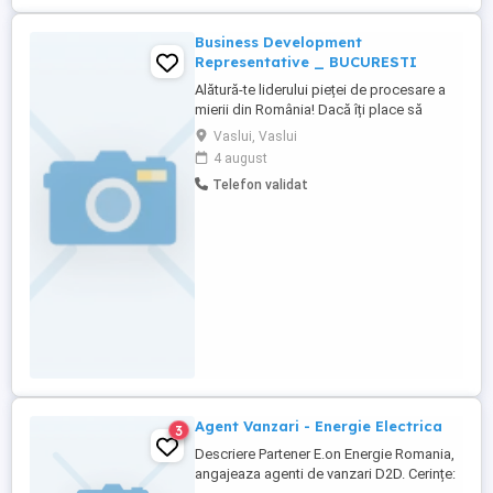
Business Development
Representative _ BUCURESTI
Alătură-te liderului pieței de procesare a
mierii din România! Dacă îți place să
negociezi, să dezvolți relații comerciale
Vaslui, Vaslui
solide și să identifici permanent noi
4 august
oportunități de business, iar obiectivele
Telefon validat
comerciale te motivează, atunci este
foarte posibil ca acest rol să fie potrivit
pentru tine. La ...
Agent Vanzari - Energie Electrica
3
Descriere Partener E.on Energie Romania,
angajeaza agenti de vanzari D2D. Cerințe: