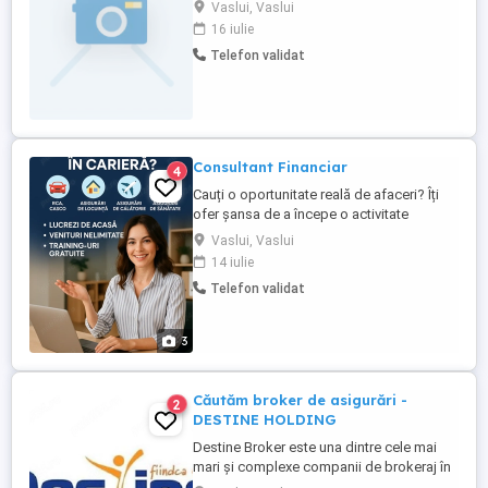
Abilități excelente de comunicare ,
Vaslui, Vaslui
relaționare interpersonală și de negociere;
16 iulie
Experiență într-un job de comunicare relații
Telefon validat
publice vânzari, reprezintă un avantaj;
Crede in viziunea, misiunea și valorile
Companiei; Persoană ...
Consultant Financiar
4
Cauți o oportunitate reală de afaceri? Îți
ofer șansa de a începe o activitate
independentă, într-un domeniu stabil și
Vaslui, Vaslui
profitabil, unde veniturile pot fi nelimitate!
14 iulie
Devino consultant financiar poți emite
Telefon validat
polițe de asigurare pentru tine, prieteni și
clienți, direct de acasă. Poți lucra Full-
Time, ...
3
Căutăm broker de asigurări -
2
DESTINE HOLDING
Destine Broker este una dintre cele mai
mari și complexe companii de brokeraj în
asigurări din România, cu o gamă variată