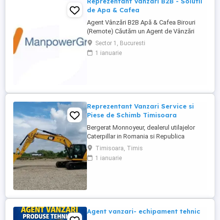
Reprezentant Vanzari B2B - Solutii
de Apa & Cafea
Agent Vânzări B2B Apă & Cafea Birouri
(Remote) Căutăm un Agent de Vânzări
B2B motivat, orientat spre rezultate, pentru
Sector 1, Bucuresti
promovarea soluțiilor de apă și cafea
1 ianuarie
dedicate mediului office. Zonă
disponibilă: București Mod de lucru:
Remote, cu prezență la birou o dată ...
Reprezentant Vanzari Service si
Piese de Schimb Timisoara
Bergerat Monnoyeur, dealerul utilajelor
Caterpillar in Romania si Republica
Moldova, angajeaza Reprezentant Vanzari
Timisoara, Timis
Service si Piese de Schimb, pentru divizia
1 ianuarie
de utilaje. Cerinte: Studii superioare în
domeniul tehnic; Experiență în vânzări
tehnice de minim 3 ani, ...
Agent vanzari- echipament tehnic