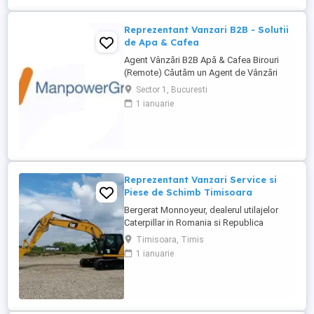
Reprezentanți de Vânzări Tehnice pentru
dezvoltarea ...
Reprezentant Vanzari B2B - Solutii
de Apa & Cafea
Agent Vânzări B2B Apă & Cafea Birouri
(Remote) Căutăm un Agent de Vânzări
B2B motivat, orientat spre rezultate, pentru
Sector 1, Bucuresti
promovarea soluțiilor de apă și cafea
1 ianuarie
dedicate mediului office. Zonă
disponibilă: București Mod de lucru:
Remote, cu prezență la birou o dată ...
Reprezentant Vanzari Service si
Piese de Schimb Timisoara
Bergerat Monnoyeur, dealerul utilajelor
Caterpillar in Romania si Republica
Moldova, angajeaza Reprezentant Vanzari
Timisoara, Timis
Service si Piese de Schimb, pentru divizia
1 ianuarie
de utilaje. Cerinte: Studii superioare în
domeniul tehnic; Experiență în vânzări
tehnice de minim 3 ani, ...