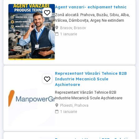
Agent vanzari- echipament tehnic
Zonă alocată: Prahova, Buzău, Sibiu, Alba,
Vâlcea, Dâmbovița, Argeș Ne extindem
echipa de vânzări și căutăm un Agent
Brasov, Brasov
Vânzări Soluții Tehnice, orientat către
1 ianuarie
rezultate, cu experiență în vânzări B2B și
interes pentru domeniul tehnic. Candidatul
ideal Abilități excelente de comunicare și
negociere Capacitate ...
Reprezentant Vânzări Tehnice B2B
Industrie Mecanică Scule
Așchietoare
Reprezentant Vânzări Tehnice B2B
Industrie Mecanică Scule Așchietoare
Companie specializată în importul și
Ploiesti, Prahova
distribuția de scule așchietoare și
1 ianuarie
echipamente industriale din Europa,
utilizate în procese de prelucrare
mecanică de precizie, caută 2
Reprezentanți de Vânzări Tehnice pentru
dezvoltarea ...