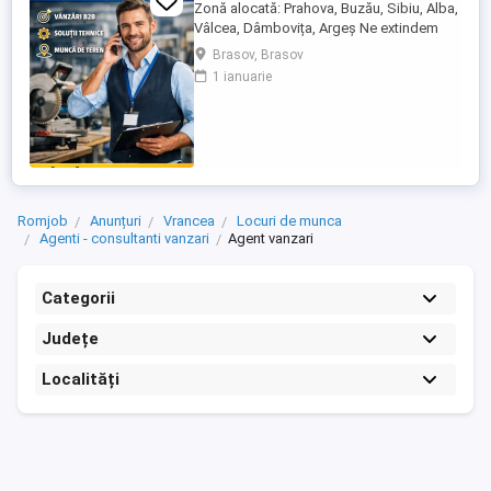
Zonă alocată: Prahova, Buzău, Sibiu, Alba,
Vâlcea, Dâmbovița, Argeș Ne extindem
echipa de vânzări și căutăm un Agent
Brasov, Brasov
Vânzări Soluții Tehnice, orientat către
1 ianuarie
rezultate, cu experiență în vânzări B2B și
interes pentru domeniul tehnic. Candidatul
ideal Abilități excelente de comunicare și
negociere Capacitate ...
Romjob
Anunțuri
Vrancea
Locuri de munca
Agenti - consultanti vanzari
Agent vanzari
Categorii
Județe
Localități