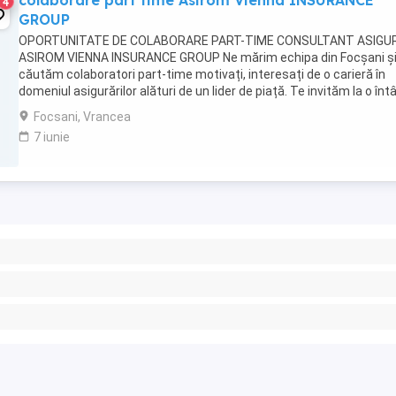
colaborare part time Asirom Vienna INSURANCE
4
GROUP
OPORTUNITATE DE COLABORARE PART-TIME CONSULTANT ASIGU
ASIROM VIENNA INSURANCE GROUP Ne mărim echipa din Focșani ș
căutăm colaboratori part-time motivați, interesați de o carieră în
domeniul asigurărilor alături de un lider de piață. Te invităm la o întâ
informativă cu echipa de Resurse ...
Focsani, Vrancea
7 iunie