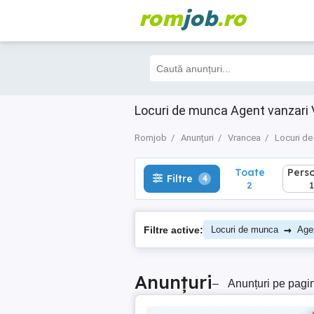
rom
job
.ro
Toate
Perso
Filtre
4
2
1
Locuri de munca Agent vanzari
Romjob
Anunțuri
Vrancea
Locuri d
Toate
Pers
Filtre
4
2
1
→
Filtre active:
Locuri de munca
Age
Anunțuri
–
Anunțuri pe pagi