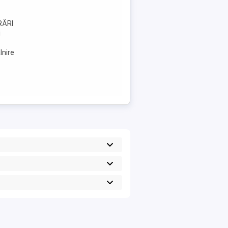
RĂRI
i
lnire