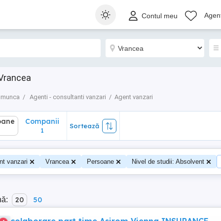
ane
Companii
Sortează
Agenț
Contul meu
1
 Vrancea
e munca
Agenti - consultanti vanzari
Agent vanzari
oane
Companii
Sortează
1
nt vanzari
Vrancea
Persoane
Nivel de studii: Absolvent
nă:
20
50