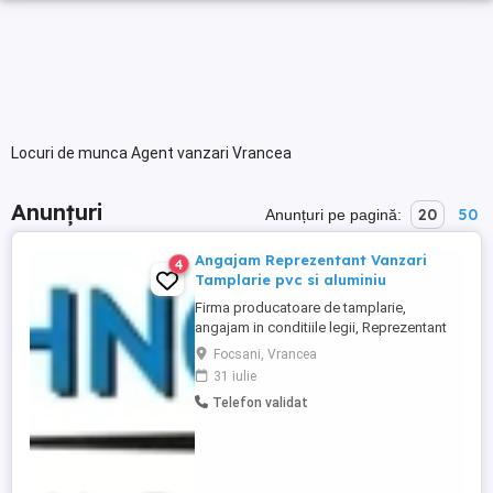
Locuri de munca Agent vanzari Vrancea
Anunțuri
20
50
Anunțuri pe pagină:
Angajam Reprezentant Vanzari
4
Tamplarie pvc si aluminiu
Firma producatoare de tamplarie,
angajam in conditiile legii, Reprezentant
vanzari tehnic tamplarie pvc si aluminiu ,
Focsani, Vrancea
pentru judetele Vrancea, Buzau. Conditii
31 iulie
de indeplinit, - experienta in domeniu
Telefon validat
tamplariei de pvc si aluminiu, materiale de
constructii de minim 1 an, - permis
categoria B, ...