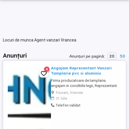
Locuri de munca Agent vanzari Vrancea
Anunțuri
20
50
Anunțuri pe pagină:
Angajam Reprezentant Vanzari
4
Tamplarie pvc si aluminiu
Firma producatoare de tamplarie,
angajam in conditiile legii, Reprezentant
vanzari tehnic tamplarie pvc si aluminiu ,
Focsani, Vrancea
pentru judetele Vrancea, Buzau. Conditii
31 iulie
de indeplinit, - experienta in domeniu
Telefon validat
tamplariei de pvc si aluminiu, materiale de
constructii de minim 1 an, - permis
categoria B, ...