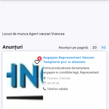
Locuri de munca Agent vanzari Vrancea
Anunțuri
20
50
Anunțuri pe pagină:
Angajam Reprezentant Vanzari
4
Tamplarie pvc si aluminiu
Firma producatoare de tamplarie,
angajam in conditiile legii, Reprezentant
vanzari tehnic tamplarie pvc si aluminiu ,
Focsani, Vrancea
pentru judetele Vrancea, Buzau. Conditii
ieri 08:26
de indeplinit, - experienta in domeniu
Telefon validat
tamplariei de pvc si aluminiu, materiale de
constructii de minim 1 an, - permis
categoria B, ...