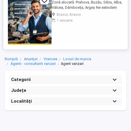
Zonă alocată: Prahova, Buzău, Sibiu, Alba,
Vâlcea, Dâmbovița, Argeș Ne extindem
echipa de vânzări și căutăm un Agent
Brasov, Brasov
Vânzări Soluții Tehnice, orientat către
1 ianuarie
rezultate, cu experiență în vânzări B2B și
interes pentru domeniul tehnic. Candidatul
ideal Abilități excelente de comunicare și
negociere Capacitate ...
Romjob
Anunțuri
Vrancea
Locuri de munca
Agenti - consultanti vanzari
Agent vanzari
Categorii
Județe
Localități