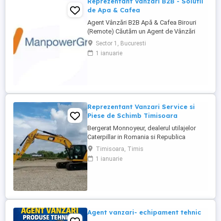
Reprezentant Vanzari B2B - Solutii
de Apa & Cafea
Agent Vânzări B2B Apă & Cafea Birouri
(Remote) Căutăm un Agent de Vânzări
B2B motivat, orientat spre rezultate, pentru
Sector 1, Bucuresti
promovarea soluțiilor de apă și cafea
1 ianuarie
dedicate mediului office. Zonă
disponibilă: București Mod de lucru:
Remote, cu prezență la birou o dată ...
Reprezentant Vanzari Service si
Piese de Schimb Timisoara
Bergerat Monnoyeur, dealerul utilajelor
Caterpillar in Romania si Republica
Moldova, angajeaza Reprezentant Vanzari
Timisoara, Timis
Service si Piese de Schimb, pentru divizia
1 ianuarie
de utilaje. Cerinte: Studii superioare în
domeniul tehnic; Experiență în vânzări
tehnice de minim 3 ani, ...
Agent vanzari- echipament tehnic