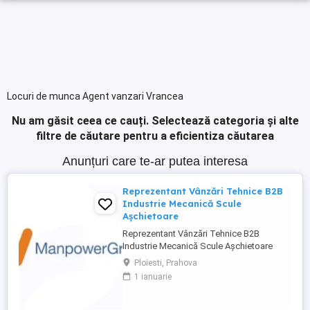
Locuri de munca Agent vanzari Vrancea
Nu am găsit ceea ce cauți.
Selectează categoria și alte
filtre de căutare pentru a eficientiza căutarea
Anunțuri care te-ar putea interesa
Reprezentant Vânzări Tehnice B2B
Industrie Mecanică Scule
Așchietoare
Reprezentant Vânzări Tehnice B2B
Industrie Mecanică Scule Așchietoare
Companie specializată în importul și
Ploiesti, Prahova
distribuția de scule așchietoare și
1 ianuarie
echipamente industriale din Europa,
utilizate în procese de prelucrare
mecanică de precizie, caută 2