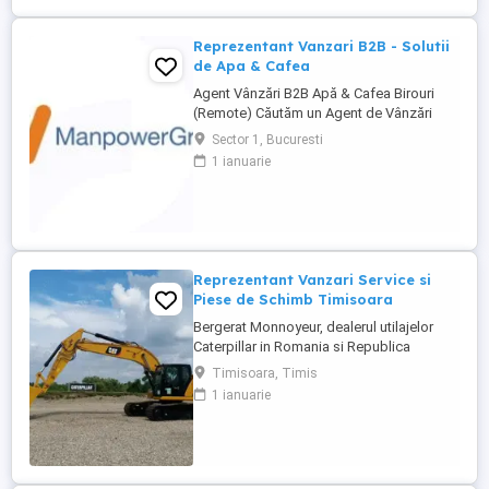
Reprezentanți de Vânzări Tehnice pentru
dezvoltarea ...
Reprezentant Vanzari B2B - Solutii
de Apa & Cafea
Agent Vânzări B2B Apă & Cafea Birouri
(Remote) Căutăm un Agent de Vânzări
B2B motivat, orientat spre rezultate, pentru
Sector 1, Bucuresti
promovarea soluțiilor de apă și cafea
1 ianuarie
dedicate mediului office. Zonă
disponibilă: București Mod de lucru:
Remote, cu prezență la birou o dată ...
Reprezentant Vanzari Service si
Piese de Schimb Timisoara
Bergerat Monnoyeur, dealerul utilajelor
Caterpillar in Romania si Republica
Moldova, angajeaza Reprezentant Vanzari
Timisoara, Timis
Service si Piese de Schimb, pentru divizia
1 ianuarie
de utilaje. Cerinte: Studii superioare în
domeniul tehnic; Experiență în vânzări
tehnice de minim 3 ani, ...