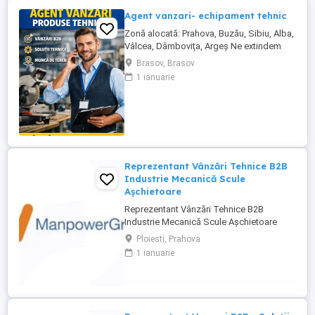
Agent vanzari- echipament tehnic
Zonă alocată: Prahova, Buzău, Sibiu, Alba,
Vâlcea, Dâmbovița, Argeș Ne extindem
echipa de vânzări și căutăm un Agent
Brasov, Brasov
Vânzări Soluții Tehnice, orientat către
1 ianuarie
rezultate, cu experiență în vânzări B2B și
interes pentru domeniul tehnic. Candidatul
ideal Abilități excelente de comunicare și
negociere Capacitate ...
Reprezentant Vânzări Tehnice B2B
Industrie Mecanică Scule
Așchietoare
Reprezentant Vânzări Tehnice B2B
Industrie Mecanică Scule Așchietoare
Companie specializată în importul și
Ploiesti, Prahova
distribuția de scule așchietoare și
1 ianuarie
echipamente industriale din Europa,
utilizate în procese de prelucrare
mecanică de precizie, caută 2
Reprezentanți de Vânzări Tehnice pentru
dezvoltarea ...