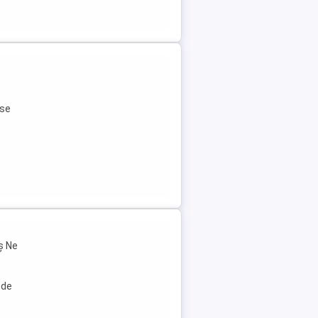
ese
ș Ne
 de