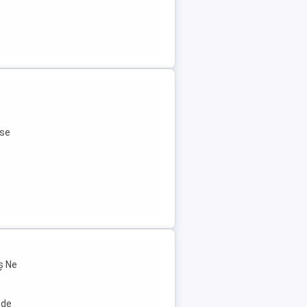
ese
ș Ne
 de