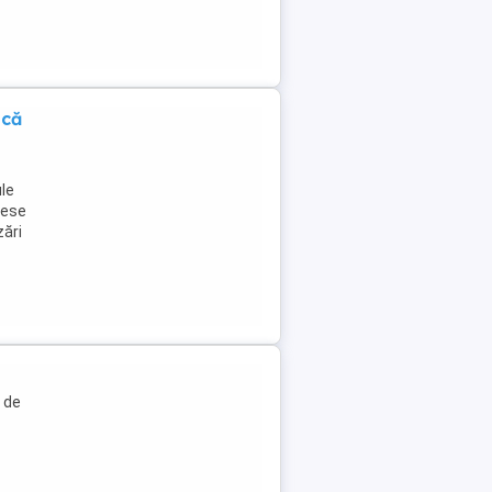
ică
ule
cese
zări
 de