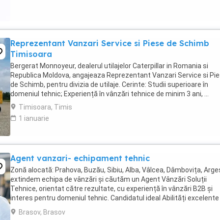
Reprezentant Vanzari Service si Piese de Schimb
Timisoara
Bergerat Monnoyeur, dealerul utilajelor Caterpillar in Romania si
Republica Moldova, angajeaza Reprezentant Vanzari Service si Pi
de Schimb, pentru divizia de utilaje. Cerinte: Studii superioare în
domeniul tehnic; Experiență în vânzări tehnice de minim 3 ani, ...
Timisoara, Timis
1 ianuarie
Agent vanzari- echipament tehnic
Zonă alocată: Prahova, Buzău, Sibiu, Alba, Vâlcea, Dâmbovița, Arge
extindem echipa de vânzări și căutăm un Agent Vânzări Soluții
Tehnice, orientat către rezultate, cu experiență în vânzări B2B și
interes pentru domeniul tehnic. Candidatul ideal Abilități excelente
comunicare și negociere Capacitate ...
Brasov, Brasov