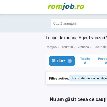
rom
job
.ro
Toate
Perso
Filtre
4
0
0
Locuri de munca Agent vanzari
Romjob
Anunțuri
Vrancea
Locuri d
Toate
Pers
Filtre
4
0
→
Filtre active:
Locuri de munca
Age
Nu am găsit ceea ce cauți