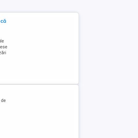
ică
ule
cese
zări
 de