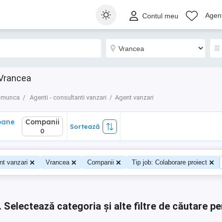
ane
Companii
Sortează
Agenț
Contul meu
0
 Vrancea
e munca
Agenti - consultanti vanzari
Agent vanzari
oane
Companii
Sortează
0
0
nt vanzari
Vrancea
Companii
Tip job: Colaborare proiect
.
Selectează categoria și alte filtre de căutare pe