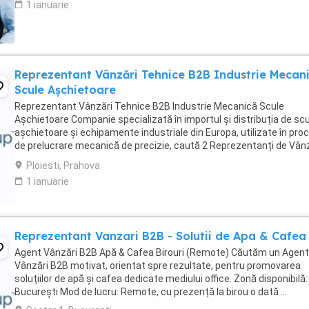
1 ianuarie
Reprezentant Vânzări Tehnice B2B Industrie Mecan
Scule Așchietoare
Reprezentant Vânzări Tehnice B2B Industrie Mecanică Scule
Așchietoare Companie specializată în importul și distribuția de sc
așchietoare și echipamente industriale din Europa, utilizate în pro
de prelucrare mecanică de precizie, caută 2 Reprezentanți de Vân
Tehnice pentru dezvoltarea ...
Ploiesti, Prahova
1 ianuarie
Reprezentant Vanzari B2B - Solutii de Apa & Cafea
Agent Vânzări B2B Apă & Cafea Birouri (Remote) Căutăm un Agent
Vânzări B2B motivat, orientat spre rezultate, pentru promovarea
soluțiilor de apă și cafea dedicate mediului office. Zonă disponibilă:
București Mod de lucru: Remote, cu prezență la birou o dată ...