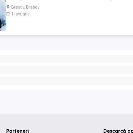
comunicare și negociere Capacitate ...
Brasov, Brasov
1 ianuarie
Parteneri
Descarcă ap