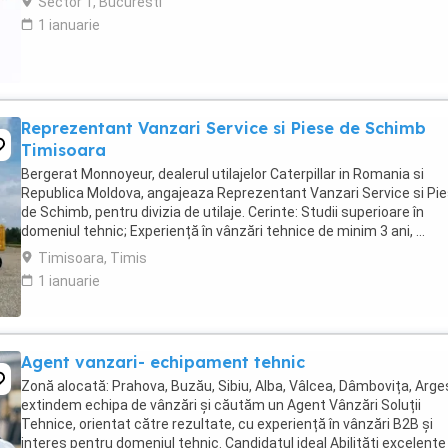
Sector 1, Bucuresti
1 ianuarie
Reprezentant Vanzari Service si Piese de Schimb
Timisoara
Bergerat Monnoyeur, dealerul utilajelor Caterpillar in Romania si
Republica Moldova, angajeaza Reprezentant Vanzari Service si Pi
de Schimb, pentru divizia de utilaje. Cerinte: Studii superioare în
domeniul tehnic; Experiență în vânzări tehnice de minim 3 ani, ...
Timisoara, Timis
1 ianuarie
Agent vanzari- echipament tehnic
Zonă alocată: Prahova, Buzău, Sibiu, Alba, Vâlcea, Dâmbovița, Arge
extindem echipa de vânzări și căutăm un Agent Vânzări Soluții
Tehnice, orientat către rezultate, cu experiență în vânzări B2B și
interes pentru domeniul tehnic. Candidatul ideal Abilități excelente