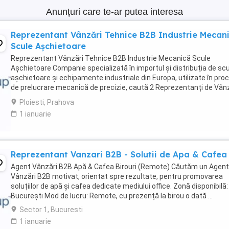
Anunțuri care te-ar putea interesa
Reprezentant Vânzări Tehnice B2B Industrie Mecan
Scule Așchietoare
Reprezentant Vânzări Tehnice B2B Industrie Mecanică Scule
Așchietoare Companie specializată în importul și distribuția de sc
așchietoare și echipamente industriale din Europa, utilizate în pro
de prelucrare mecanică de precizie, caută 2 Reprezentanți de Vân
Tehnice pentru dezvoltarea ...
Ploiesti, Prahova
1 ianuarie
Reprezentant Vanzari B2B - Solutii de Apa & Cafea
Agent Vânzări B2B Apă & Cafea Birouri (Remote) Căutăm un Agent
Vânzări B2B motivat, orientat spre rezultate, pentru promovarea
soluțiilor de apă și cafea dedicate mediului office. Zonă disponibilă:
București Mod de lucru: Remote, cu prezență la birou o dată ...
Sector 1, Bucuresti
1 ianuarie