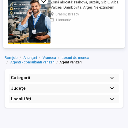
Zonă alocată: Prahova, Buzău, Sibiu, Alba,
Vâlcea, Dâmbovița, Argeș Ne extindem
echipa de vânzări și căutăm un Agent
Brasov, Brasov
Vânzări Soluții Tehnice, orientat către
1 ianuarie
rezultate, cu experiență în vânzări B2B și
interes pentru domeniul tehnic. Candidatul
ideal Abilități excelente de comunicare și
negociere Capacitate ...
Romjob
Anunțuri
Vrancea
Locuri de munca
Agenti - consultanti vanzari
Agent vanzari
Categorii
Județe
Localități