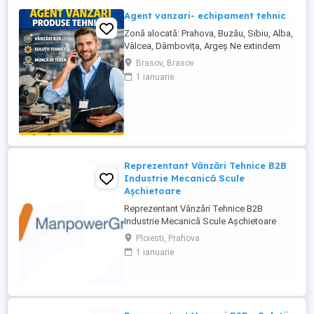
Agent vanzari- echipament tehnic
Zonă alocată: Prahova, Buzău, Sibiu, Alba,
Vâlcea, Dâmbovița, Argeș Ne extindem
echipa de vânzări și căutăm un Agent
Brasov, Brasov
Vânzări Soluții Tehnice, orientat către
1 ianuarie
rezultate, cu experiență în vânzări B2B și
interes pentru domeniul tehnic. Candidatul
ideal Abilități excelente de comunicare și
negociere Capacitate ...
Reprezentant Vânzări Tehnice B2B
Industrie Mecanică Scule
Așchietoare
Reprezentant Vânzări Tehnice B2B
Industrie Mecanică Scule Așchietoare
Companie specializată în importul și
Ploiesti, Prahova
distribuția de scule așchietoare și
1 ianuarie
echipamente industriale din Europa,
utilizate în procese de prelucrare
mecanică de precizie, caută 2
Reprezentanți de Vânzări Tehnice pentru
dezvoltarea ...