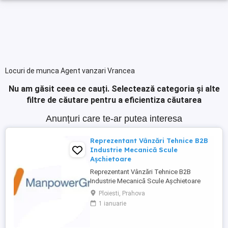
Locuri de munca Agent vanzari Vrancea
Nu am găsit ceea ce cauți.
Selectează categoria și alte
filtre de căutare pentru a eficientiza căutarea
Anunțuri care te-ar putea interesa
Reprezentant Vânzări Tehnice B2B
Industrie Mecanică Scule
Așchietoare
Reprezentant Vânzări Tehnice B2B
Industrie Mecanică Scule Așchietoare
Companie specializată în importul și
Ploiesti, Prahova
distribuția de scule așchietoare și
1 ianuarie
echipamente industriale din Europa,
utilizate în procese de prelucrare
mecanică de precizie, caută 2