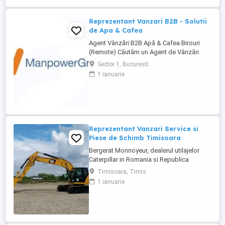
Reprezentanți de Vânzări Tehnice pentru
dezvoltarea ...
Reprezentant Vanzari B2B - Solutii
de Apa & Cafea
Agent Vânzări B2B Apă & Cafea Birouri
(Remote) Căutăm un Agent de Vânzări
B2B motivat, orientat spre rezultate, pentru
Sector 1, Bucuresti
promovarea soluțiilor de apă și cafea
1 ianuarie
dedicate mediului office. Zonă
disponibilă: București Mod de lucru:
Remote, cu prezență la birou o dată ...
Reprezentant Vanzari Service si
Piese de Schimb Timisoara
Bergerat Monnoyeur, dealerul utilajelor
Caterpillar in Romania si Republica
Moldova, angajeaza Reprezentant Vanzari
Timisoara, Timis
Service si Piese de Schimb, pentru divizia
1 ianuarie
de utilaje. Cerinte: Studii superioare în
domeniul tehnic; Experiență în vânzări
tehnice de minim 3 ani, ...