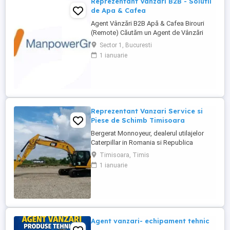
Reprezentant Vanzari B2B - Solutii
de Apa & Cafea
Agent Vânzări B2B Apă & Cafea Birouri
(Remote) Căutăm un Agent de Vânzări
B2B motivat, orientat spre rezultate, pentru
Sector 1, Bucuresti
promovarea soluțiilor de apă și cafea
1 ianuarie
dedicate mediului office. Zonă
disponibilă: București Mod de lucru:
Remote, cu prezență la birou o dată ...
Reprezentant Vanzari Service si
Piese de Schimb Timisoara
Bergerat Monnoyeur, dealerul utilajelor
Caterpillar in Romania si Republica
Moldova, angajeaza Reprezentant Vanzari
Timisoara, Timis
Service si Piese de Schimb, pentru divizia
1 ianuarie
de utilaje. Cerinte: Studii superioare în
domeniul tehnic; Experiență în vânzări
tehnice de minim 3 ani, ...
Agent vanzari- echipament tehnic