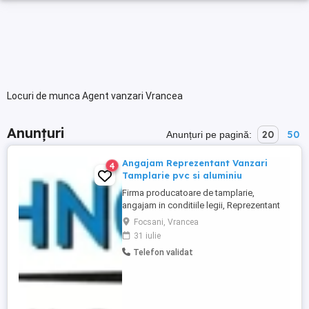
Locuri de munca Agent vanzari Vrancea
Anunțuri
20
50
Anunțuri pe pagină:
Angajam Reprezentant Vanzari
4
Tamplarie pvc si aluminiu
Firma producatoare de tamplarie,
angajam in conditiile legii, Reprezentant
vanzari tehnic tamplarie pvc si aluminiu ,
Focsani, Vrancea
pentru judetele Vrancea, Buzau. Conditii
31 iulie
de indeplinit, - experienta in domeniu
Telefon validat
tamplariei de pvc si aluminiu, materiale de
constructii de minim 1 an, - permis
categoria B, ...