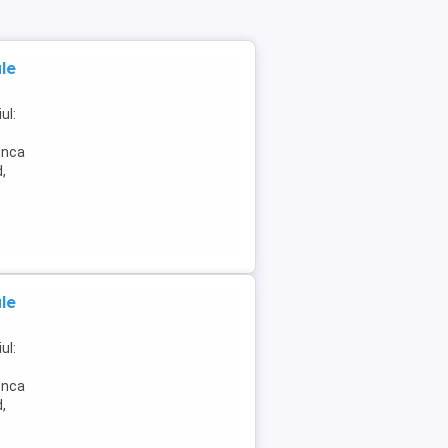
le
ul:
unca
d,
le
ul:
unca
d,