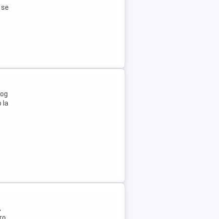
 se
Rog
 la
,
ro