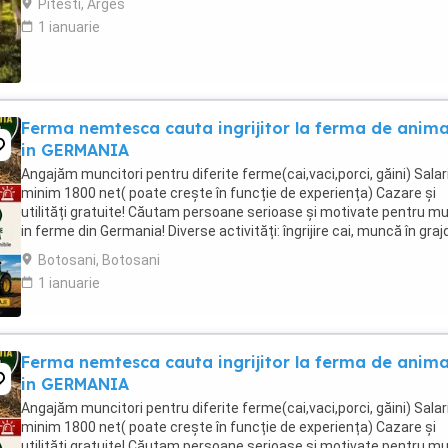
Pitesti, Arges
1 ianuarie
Ferma nemtesca cauta ingrijitor la ferma de anima
in GERMANIA
Angajăm muncitori pentru diferite ferme(cai,vaci,porci, găini) Salari
minim 1800 net( poate crește în funcție de experiența) Cazare și
utilități gratuite! Căutam persoane serioase și motivate pentru m
in ferme din Germania! Diverse activități: îngrijire cai, muncă în graj
agricultura, îngrijirea ...
Botosani, Botosani
1 ianuarie
Ferma nemtesca cauta ingrijitor la ferma de anima
in GERMANIA
Angajăm muncitori pentru diferite ferme(cai,vaci,porci, găini) Salari
minim 1800 net( poate crește în funcție de experiența) Cazare și
utilități gratuite! Căutam persoane serioase și motivate pentru m