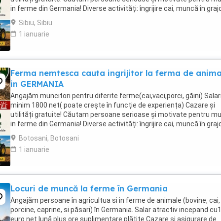
in ferme din Germania! Diverse activități: îngrijire cai, muncă în graj
agricultura, îngrijirea ...
Sibiu, Sibiu
1 ianuarie
Ferma nemtesca cauta ingrijitor la ferma de anima
in GERMANIA
Angajăm muncitori pentru diferite ferme(cai,vaci,porci, găini) Salari
minim 1800 net( poate crește în funcție de experiența) Cazare și
utilități gratuite! Căutam persoane serioase și motivate pentru m
in ferme din Germania! Diverse activități: îngrijire cai, muncă în graj
agricultura, îngrijirea ...
Botosani, Botosani
1 ianuarie
Locuri de muncă la ferme în Germania
Angajăm persoane în agricultua si in ferme de animale (bovine, cai,
porcine, caprine, si păsari) în Germania. Salar atractiv incepand cu
euro net lună plus ore suplimentare plătite Cazare și asigurare de