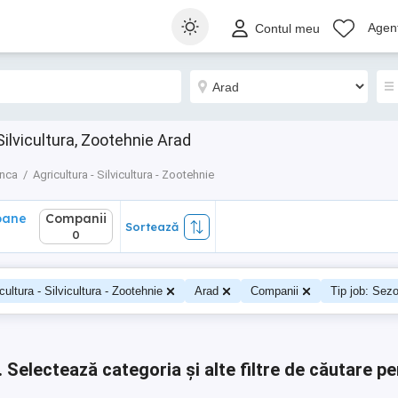
ane
Companii
Sortează
Agenț
Contul meu
0
Silvicultura, Zootehnie Arad
unca
Agricultura - Silvicultura - Zootehnie
oane
Companii
Sortează
0
cultura - Silvicultura - Zootehnie
Arad
Companii
Tip job: Sezo
.
Selectează categoria și alte filtre de căutare pe