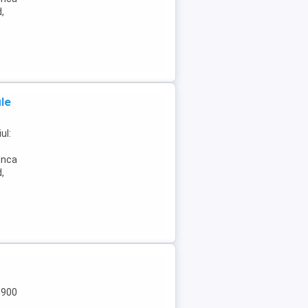
d,
le
ul:
unca
d,
1900