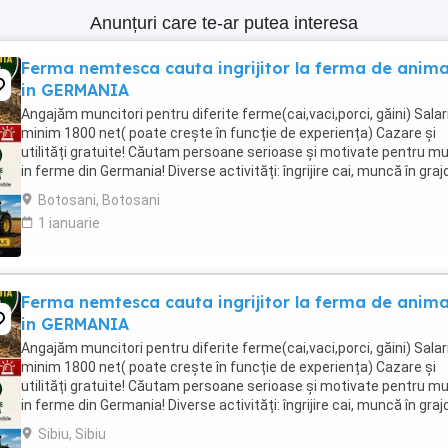
Anunțuri care te-ar putea interesa
Ferma nemtesca cauta ingrijitor la ferma de anima
in GERMANIA
Angajăm muncitori pentru diferite ferme(cai,vaci,porci, găini) Salari
minim 1800 net( poate crește în funcție de experiența) Cazare și
utilități gratuite! Căutam persoane serioase și motivate pentru m
in ferme din Germania! Diverse activități: îngrijire cai, muncă în graj
agricultura, îngrijirea ...
Botosani, Botosani
1 ianuarie
Ferma nemtesca cauta ingrijitor la ferma de anima
in GERMANIA
Angajăm muncitori pentru diferite ferme(cai,vaci,porci, găini) Salari
minim 1800 net( poate crește în funcție de experiența) Cazare și
utilități gratuite! Căutam persoane serioase și motivate pentru m
in ferme din Germania! Diverse activități: îngrijire cai, muncă în graj
agricultura, îngrijirea ...
Sibiu, Sibiu