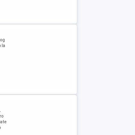
Rog
 la
,
ro
tate
p