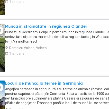
1 ianuarie
Munca în străinătate în regiunea Olandei
Buna ziua! Recrutam 4 cupluri pentru muncă în regiunea Olandei . 
seriozitate și pentru mai multe detalii va rog contactați in Whatsap
Nr( ) .Va mulțumesc!
Ramnicu Valcea, Valcea
1 ianuarie
Locuri de muncă la ferme în Germania
Angajăm persoane în agricultură sau ferme de animale (bovine, cai
porcine, caprine, si păsari) în Germania. Salar atractiv de la 1900 eu
net lună plus ore suplimentare plătite Cazare și asigurare de sănă
plătite de angajator Transport până la locul de muncă Nu se perce
comisioane sau alte ...