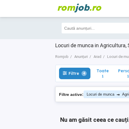
rom
job
.ro
Toate
Perso
Filtre
4
1
1
Locuri de munca in Agricultura, 
Romjob
Anunțuri
Arad
Locuri de m
Toate
Pers
Filtre
4
1
1
→
Filtre active:
Locuri de munca
Agri
Nu am găsit ceea ce cauți