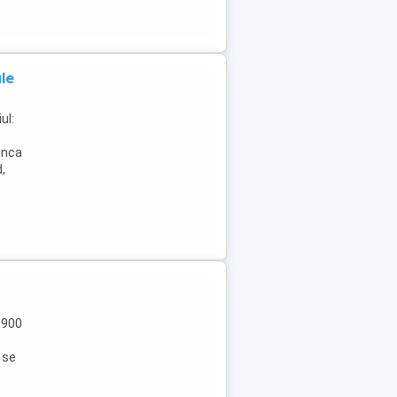
le
ul:
unca
d,
1900
 se