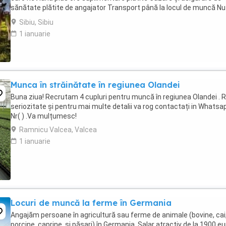
sănătate plătite de angajator Transport până la locul de muncă Nu
percep comisioane sau ...
Sibiu, Sibiu
1 ianuarie
Munca în străinătate în regiunea Olandei
Buna ziua! Recrutam 4 cupluri pentru muncă în regiunea Olandei . 
seriozitate și pentru mai multe detalii va rog contactați in Whatsap
Nr( ) .Va mulțumesc!
Ramnicu Valcea, Valcea
1 ianuarie
Locuri de muncă la ferme în Germania
Angajăm persoane în agricultură sau ferme de animale (bovine, cai
porcine, caprine, si păsari) în Germania. Salar atractiv de la 1900 eu