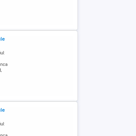
le
ul:
unca
d,
le
ul:
unca