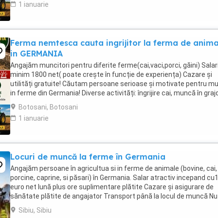
1 ianuarie
Ferma nemtesca cauta ingrijitor la ferma de anima
in GERMANIA
Angajăm muncitori pentru diferite ferme(cai,vaci,porci, găini) Salari
minim 1800 net( poate crește în funcție de experiența) Cazare și
utilități gratuite! Căutam persoane serioase și motivate pentru m
in ferme din Germania! Diverse activități: îngrijire cai, muncă în graj
agricultura, îngrijirea ...
Botosani, Botosani
1 ianuarie
Locuri de muncă la ferme în Germania
Angajăm persoane în agricultua si in ferme de animale (bovine, cai,
porcine, caprine, si păsari) în Germania. Salar atractiv incepand cu
euro net lună plus ore suplimentare plătite Cazare și asigurare de
sănătate plătite de angajator Transport până la locul de muncă Nu
percep comisioane sau ...
Sibiu, Sibiu