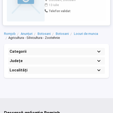
Botosani, Botosani
tel .
13 iulie
Telefon validat
Romjob
Anunțuri
Botosani
Botosani
Locuri de munca
Agricultura - Silvicultura - Zootehnie
Categorii
Județe
Localități
Descarcă aplicația Romjob