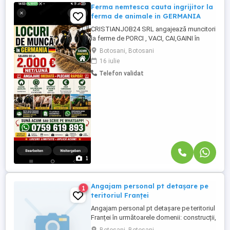
Ferma nemtesca cauta ingrijitor la
ferma de animale in GERMANIA
CRISTIANJOB24 SRL angajează muncitori
la ferme de PORCI , VACI, CAI,GAINI în
Germania. . SALARIU INCEPE DE LA 1800
Botosani, Botosani
PANA LA 2500 Cazare și utilități gratuite;
16 iulie
Oferim transport de la adresă la adresă
Telefon validat
(DIN TOATĂ ȚARA); (AL PLATIM NOI)
Asigurare medicală în Germana; ORELE
SUMPLIMENTARE SE PLĂTESC ÎN ...
1
Angajam personal pt detașare pe
1
teritoriul Franței
Angajam personal pt detașare pe teritoriul
Franței în următoarele domenii: construcții,
agricultură,ferme avicole . detalii la Nr de