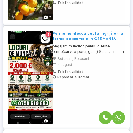
Telefon validat
2
Ferma nemtesca cauta ingrijitor la
5
ferma de animale in GERMANIA
Angajăm muncitori pentru diferite
ferme(cai,vaci,porci, găini) Salariul: minim
1800 net( poate crește în funcție de
Botosani, Botosani
experiența) Cazare și utilități gratuite!
4 august
Căutam persoane serioase și motivate
Telefon validat
pentru munca in ferme din Germania!
Repostat automat
Diverse activități: îngrijire cai, muncă în
grajd, agricultura, îngrijirea ...
1