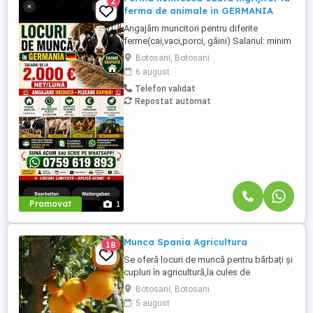
2
ferma de animale in GERMANIA
Angajăm muncitori pentru diferite
ferme(cai,vaci,porci, găini) Salariul: minim
1800 net( poate crește în funcție de
Botosani, Botosani
experiența) Cazare și utilități gratuite!
6 august
Căutam persoane serioase și motivate
Telefon validat
pentru munca in ferme din Germania!
Repostat automat
Diverse activități: îngrijire cai, muncă în
grajd, agricultura, îngrijirea ...
Promovat
1
Munca Spania Agricultura
18
Se oferă locuri de muncă pentru bărbați și
cupluri în agricultură,la cules de
mandarine și portocale.. Detalii la telefon
Botosani, Botosani
sau WhatsApp Șase 2 patru 2 noua unu
5 august
noua nouă 4