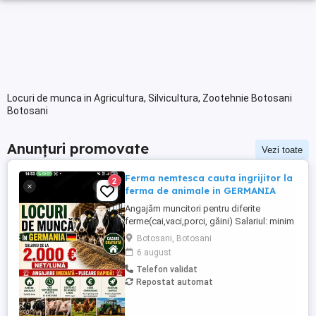
Locuri de munca in Agricultura, Silvicultura, Zootehnie Botosani
Botosani
Anunțuri promovate
Vezi toate
Ferma nemtesca cauta ingrijitor la
2
ferma de animale in GERMANIA
Angajăm muncitori pentru diferite
ferme(cai,vaci,porci, găini) Salariul: minim
1800 net( poate crește în funcție de
Botosani, Botosani
experiența) Cazare și utilități gratuite!
6 august
Căutam persoane serioase și motivate
Telefon validat
pentru munca in ferme din Germania!
Repostat automat
Diverse activități: îngrijire cai, muncă în
grajd, agricultura, îngrijirea ...