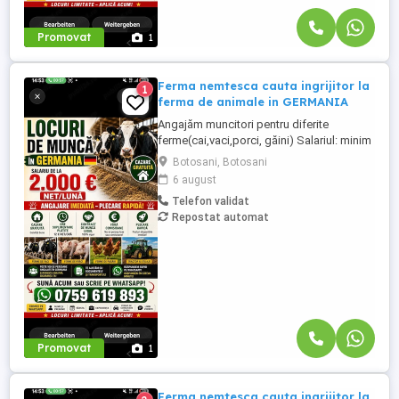
Promovat
1
Ferma nemtesca cauta ingrijitor la
1
ferma de animale in GERMANIA
Angajăm muncitori pentru diferite
ferme(cai,vaci,porci, găini) Salariul: minim
1800 net( poate crește în funcție de
Botosani, Botosani
experiența) Cazare și utilități gratuite!
6 august
Căutam persoane serioase și motivate
Telefon validat
pentru munca in ferme din Germania!
Repostat automat
Diverse activități: îngrijire cai, muncă în
grajd, agricultura, îngrijirea ...
Promovat
1
Ferma nemtesca cauta ingrijitor la