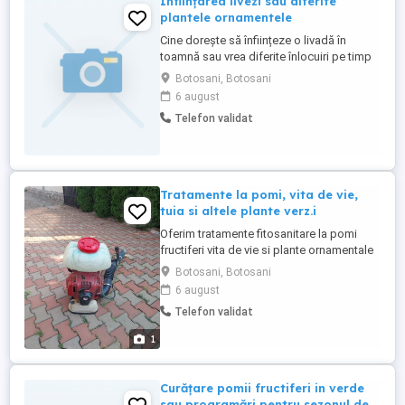
Înființarea livezi sau diferite
plantele ornamentele
Cine dorește să înființeze o livadă în
toamnă sau vrea diferite înlocuiri pe timp
de vara nu ezitați să contactați suntem în
Botosani, Botosani
domeniu de peste 10 ani executam și
6 august
garduri provizorii în câmp fără beton sau
Telefon validat
diferite locații
Tratamente la pomi, vita de vie,
tuia si altele plante verz.i
Oferim tratamente fitosanitare la pomi
fructiferi vita de vie si plante ornamentale
experiență de peste 10 ani acest domeniu
Botosani, Botosani
6 august
Telefon validat
1
Curățare pomii fructiferi in verde
sau programări pentru sezonul de