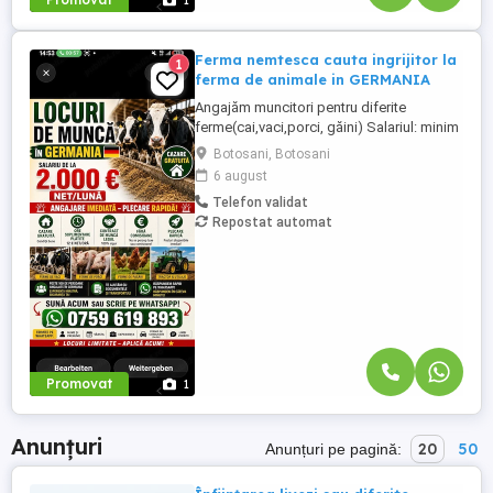
1
Ferma nemtesca cauta ingrijitor la
1
ferma de animale in GERMANIA
Angajăm muncitori pentru diferite
ferme(cai,vaci,porci, găini) Salariul: minim
1800 net( poate crește în funcție de
Botosani, Botosani
experiența) Cazare și utilități gratuite!
6 august
Căutam persoane serioase și motivate
Telefon validat
pentru munca in ferme din Germania!
Repostat automat
Diverse activități: îngrijire cai, muncă în
grajd, agricultura, îngrijirea ...
Promovat
1
Anunțuri
20
50
Anunțuri pe pagină: