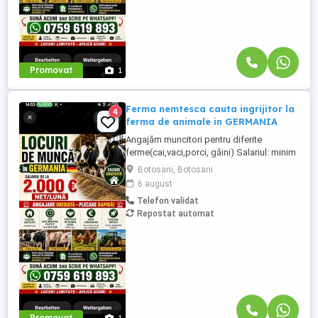
Promovat
1
Ferma nemtesca cauta ingrijitor la
4
ferma de animale in GERMANIA
Angajăm muncitori pentru diferite
ferme(cai,vaci,porci, găini) Salariul: minim
1800 net( poate crește în funcție de
Botosani, Botosani
experiența) Cazare și utilități gratuite!
6 august
Căutam persoane serioase și motivate
Telefon validat
pentru munca in ferme din Germania!
Repostat automat
Diverse activități: îngrijire cai, muncă în
grajd, agricultura, îngrijirea ...
Promovat