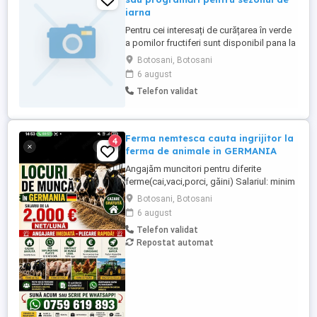
iarna
Pentru cei interesați de curățarea în verde
a pomilor fructiferi sunt disponibil pana la
finalul lui octombrie. Iar pentru cei doritori
Botosani, Botosani
la 1 decembrie dăm drumul la sezonul de
6 august
curățarea în pauză vegetativa
Telefon validat
Ferma nemtesca cauta ingrijitor la
4
ferma de animale in GERMANIA
Angajăm muncitori pentru diferite
ferme(cai,vaci,porci, găini) Salariul: minim
1800 net( poate crește în funcție de
Botosani, Botosani
experiența) Cazare și utilități gratuite!
6 august
Căutam persoane serioase și motivate
Telefon validat
pentru munca in ferme din Germania!
Repostat automat
Diverse activități: îngrijire cai, muncă în
grajd, agricultura, îngrijirea ...