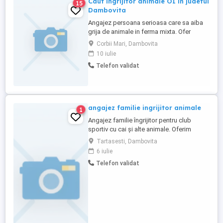
Caut ingrijitor animale OI in judetul
15
Dambovita
Angajez persoana serioasa care sa aiba
grija de animale in ferma mixta. Ofer
cazare, mâncare și salariu atractiv!
Corbii Mari, Dambovita
10 iulie
Telefon validat
angajez familie ingrijitor animale
1
Angajez familie îngrijitor pentru club
sportiv cu cai și alte animale. Oferim
salariu atractiv, cazare și masă
Tartasesti, Dambovita
6 iulie
Telefon validat