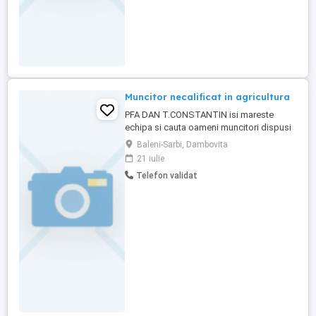
Muncitor necalificat in agricultura
PFA DAN T.CONSTANTIN isi mareste
echipa si cauta oameni muncitori dispusi
la lucrul pe camp si in sere in conditii
Baleni-Sarbi, Dambovita
meteo nefavorabile. Nr posturi : 3 Limba :
21 iulie
engleza- incepator
Telefon validat