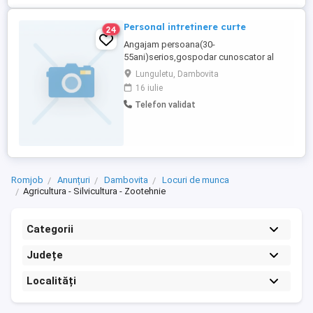
Personal intretinere curte
24
Angajam persoana(30-
55ani)serios,gospodar cunoscator al
utilajelor drujba,motocoasa,masina
Lunguletu, Dambovita
gazon.ingrijire ponei,pasari.se asigura
16 iulie
cazare,bucatarie,baie etc..salariu
Telefon validat
corespunzator..informatii numai
telefonic,fara mesaje.exclus persoanele
nepregatite si cu probleme..
Romjob
Anunțuri
Dambovita
Locuri de munca
Agricultura - Silvicultura - Zootehnie
Categorii
Județe
Localități