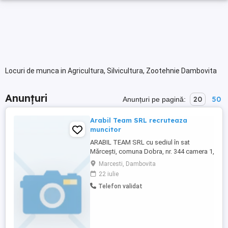
Locuri de munca in Agricultura, Silvicultura, Zootehnie Dambovita
Anunțuri
20
50
Anunțuri pe pagină:
Arabil Team SRL recruteaza
muncitor
ARABIL TEAM SRL cu sediul în sat
Mărcești, comuna Dobra, nr. 344 camera 1,
județul Dâmbovița, recruteaza: - muncitor
Marcesti, Dambovita
necalificat in agricultura, cod COD 921302
22 iulie
- 2 posturi Depunere CV la sediul societatii
Telefon validat
e-mail