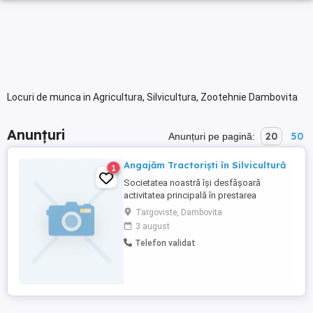
Locuri de munca in Agricultura, Silvicultura, Zootehnie Dambovita
Anunțuri
20
50
Anunțuri pe pagină:
Angajăm Tractoriști în Silvicultură
1
Societatea noastră își desfășoară
activitatea principală în prestarea
serviciilor silvice. Angajăm tractoriști ce își
Targoviste, Dambovita
doresc să colaborăm pe termen lung.
3 august
Oferim: - Contract de muncă pe perioadă
Telefon validat
nedeterminată - Mediu de lucru stabil,
echipă serioasă - Tractoare și utilaje
moderne - Salariu atractiv ...