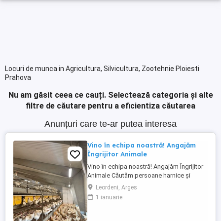
Locuri de munca in Agricultura, Silvicultura, Zootehnie Ploiesti
Prahova
Nu am găsit ceea ce cauți.
Selectează categoria și alte
filtre de căutare pentru a eficientiza căutarea
Anunțuri care te-ar putea interesa
Vino în echipa noastră! Angajăm
Îngrijitor Animale
Vino în echipa noastră! Angajăm Îngrijitor
Animale Căutăm persoane harnice și
motivate pentru mai multe posturi
Leordeni, Arges
disponibile în România: Îngrijitor animale
1 ianuarie
FERMA ANIMALE Oferim cazare Mediu de
lucru stabil și serios Posibilități de
dezvoltare Dacă ești responsabil, dedicat