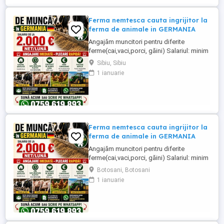
Ferma nemtesca cauta ingrijitor la
ferma de animale in GERMANIA
Angajăm muncitori pentru diferite
ferme(cai,vaci,porci, găini) Salariul: minim
1800 net( poate crește în funcție de
Sibiu, Sibiu
experiența) Cazare și utilități gratuite!
1 ianuarie
Căutam persoane serioase și motivate
pentru munca in ferme din Germania!
Diverse activități: îngrijire cai, muncă în
grajd, agricultura, îngrijirea ...
Ferma nemtesca cauta ingrijitor la
ferma de animale in GERMANIA
Angajăm muncitori pentru diferite
ferme(cai,vaci,porci, găini) Salariul: minim
1800 net( poate crește în funcție de
Botosani, Botosani
experiența) Cazare și utilități gratuite!
1 ianuarie
Căutam persoane serioase și motivate
pentru munca in ferme din Germania!
Diverse activități: îngrijire cai, muncă în
grajd, agricultura, îngrijirea ...