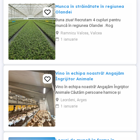
Munca în străinătate în regiunea
Olandei
Buna ziua! Recrutam 4 cupluri pentru
muncă în regiunea Olandei . Rog
seriozitate și pentru mai multe detalii va
Ramnicu Valcea, Valcea
rog contactați in Whatsap la Nr( ) .Va
1 ianuarie
mulțumesc!
Vino în echipa noastră! Angajăm
Îngrijitor Animale
Vino în echipa noastră! Angajăm Îngrijitor
Animale Căutăm persoane harnice și
motivate pentru mai multe posturi
Leordeni, Arges
disponibile în România: Îngrijitor animale
1 ianuarie
FERMA ANIMALE Oferim cazare Mediu de
lucru stabil și serios Posibilități de
dezvoltare Dacă ești responsabil, dedicat
și vrei să faci parte dintr-o ...