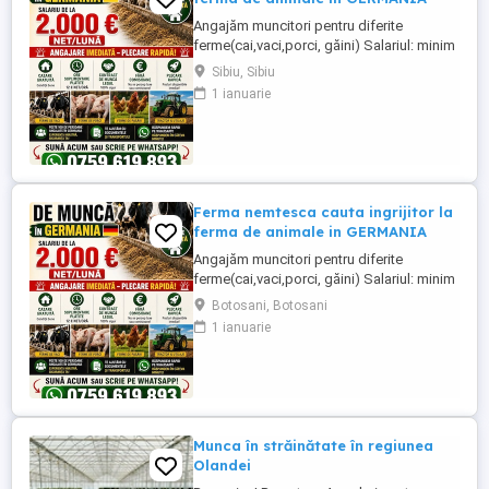
Angajăm muncitori pentru diferite
ferme(cai,vaci,porci, găini) Salariul: minim
1800 net( poate crește în funcție de
Sibiu, Sibiu
experiența) Cazare și utilități gratuite!
1 ianuarie
Căutam persoane serioase și motivate
pentru munca in ferme din Germania!
Diverse activități: îngrijire cai, muncă în
grajd, agricultura, îngrijirea ...
Ferma nemtesca cauta ingrijitor la
ferma de animale in GERMANIA
Angajăm muncitori pentru diferite
ferme(cai,vaci,porci, găini) Salariul: minim
1800 net( poate crește în funcție de
Botosani, Botosani
experiența) Cazare și utilități gratuite!
1 ianuarie
Căutam persoane serioase și motivate
pentru munca in ferme din Germania!
Diverse activități: îngrijire cai, muncă în
grajd, agricultura, îngrijirea ...
Munca în străinătate în regiunea
Olandei