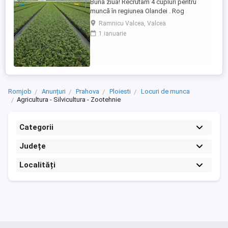
Buna ziua! Recrutam 4 cupluri pentru
muncă în regiunea Olandei . Rog
seriozitate și pentru mai multe detalii va
Ramnicu Valcea, Valcea
rog contactați in Whatsap la Nr( ) .Va
1 ianuarie
mulțumesc!
Romjob
Anunțuri
Prahova
Ploiesti
Locuri de munca
Agricultura - Silvicultura - Zootehnie
Categorii
Județe
Localități