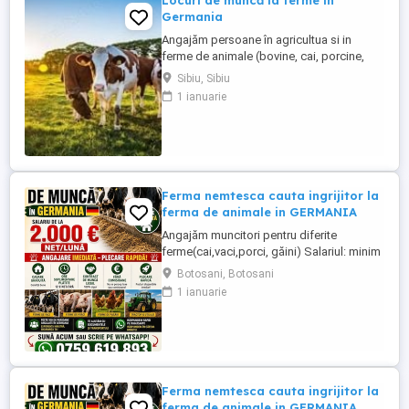
Locuri de muncă la ferme în
Germania
Angajăm persoane în agricultua si in
ferme de animale (bovine, cai, porcine,
caprine, si păsari) în Germania. Salar
Sibiu, Sibiu
atractiv incepand cu1900 euro net lună
1 ianuarie
plus ore suplimentare plătite Cazare și
asigurare de sănătate plătite de angajator
Transport până la locul de muncă Nu se
percep comisioane sau ...
Ferma nemtesca cauta ingrijitor la
ferma de animale in GERMANIA
Angajăm muncitori pentru diferite
ferme(cai,vaci,porci, găini) Salariul: minim
1800 net( poate crește în funcție de
Botosani, Botosani
experiența) Cazare și utilități gratuite!
1 ianuarie
Căutam persoane serioase și motivate
pentru munca in ferme din Germania!
Diverse activități: îngrijire cai, muncă în
grajd, agricultura, îngrijirea ...
Ferma nemtesca cauta ingrijitor la
ferma de animale in GERMANIA