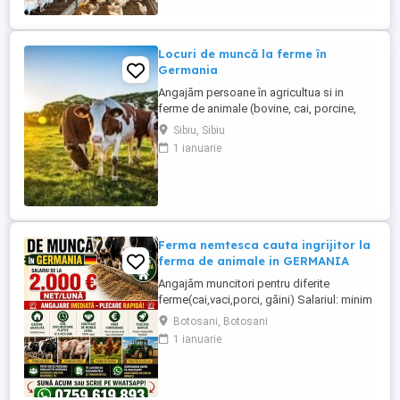
și vrei să faci parte dintr-o ...
Locuri de muncă la ferme în
Germania
Angajăm persoane în agricultua si in
ferme de animale (bovine, cai, porcine,
caprine, si păsari) în Germania. Salar
Sibiu, Sibiu
atractiv incepand cu1900 euro net lună
1 ianuarie
plus ore suplimentare plătite Cazare și
asigurare de sănătate plătite de angajator
Transport până la locul de muncă Nu se
percep comisioane sau ...
Ferma nemtesca cauta ingrijitor la
ferma de animale in GERMANIA
Angajăm muncitori pentru diferite
ferme(cai,vaci,porci, găini) Salariul: minim
1800 net( poate crește în funcție de
Botosani, Botosani
experiența) Cazare și utilități gratuite!
1 ianuarie
Căutam persoane serioase și motivate
pentru munca in ferme din Germania!
Diverse activități: îngrijire cai, muncă în
grajd, agricultura, îngrijirea ...