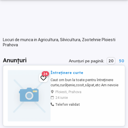
Locuri de munca in Agricultura, Silvicultura, Zootehnie Ploiesti
Prahova
Anunțuri
20
50
Anunțuri pe pagină:
Întreținere curte
24
Caut om bun la toate pentru întreținere
curte,curățenie,cosit,săpat,etc Am nevoie
o dată sau de două ori pe lună.Maxim trei
Ploiesti, Prahova
ori.
24 iunie
Telefon validat