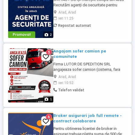
Recrutăm agenți de securitate pentru
obiective comerciale retail, cu activitate
Arad, Arad
desfășurată exclusiv în ture de zi. Oferim:
ieri 11:25
Program de lucru 2 2; Venit net cuprins
Repostat automat
între 3.000 și 3.300 lei; Stabilitate și
seriozitate; Transparență salarială și
Promovat
2
fluturași de ...
Angajam sofer camion pe
5
comunitate
Firma LUTOR DE SPEDITION SRL
angajeaza sofer camion (cisterna, fara
ADR). Oferim: - salar pe tara plus diurna
Arad, Arad
(3000-3100 EUR net) - bonus la km -
ieri 10:52
camion Euro 6 Se face training timp de o
Telefon validat
saptamana cu instructorul firmei
specializat pe cisterna Cerinte: - 1 an
1
experienta - seriozitate, asumare si
responsabilitate - ...
Broker asigurari job full remote -
6
contract colaborare
Pentru obtinerea licentei de broker in
asigurari trebuie platita suma de 500 de