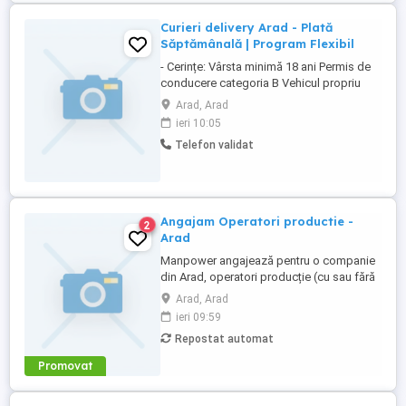
Curieri delivery Arad - Plată
Săptămânală | Program Flexibil
- Cerințe: Vârsta minimă 18 ani Permis de
conducere categoria B Vehicul propriu
(mașină, scuter sau motocicletă) Telefon
Arad, Arad
Android iOS cu acces la internet - Ce îți
ieri 10:05
oferim: Plată săptămânală, întotdeauna la
Telefon validat
timp Bonusuri atractive în funcție de
performanță Program complet flexibil
lucrezi ...
Angajam Operatori productie -
2
Arad
Manpower angajează pentru o companie
din Arad, operatori producție (cu sau fără
experiență). SE OFERA: - Salariu pentru
Arad, Arad
operator producție 4560 lei Brut; - Tichete
ieri 09:59
de masă în valoare de 40 lei zi lucrată; -
Repostat automat
25% spor pentru turele de noapte; - Bonus
lunar pentru performanță; - Ore
Promovat
suplimentare plătite ...