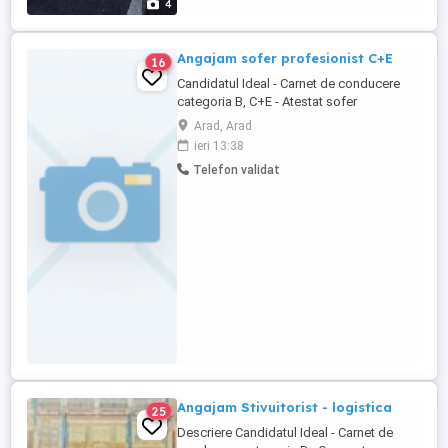
4
Angajam sofer profesionist C+E
16
Candidatul Ideal - Carnet de conducere
categoria B, C+E - Atestat sofer
profesionist pentru transport marfuri
Arad, Arad
Descrierea Jobului - Transport local Arad
ieri 13:38
- Program de lucru : in ture Beneficii -
Telefon validat
pachet salarial motivant - bonuri de masa -
transport decontat - bonus anual - mediu
de lucru profesionist ...
Angajam Stivuitorist - logistica
25
Descriere Candidatul Ideal - Carnet de