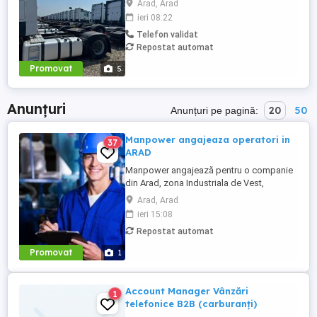
Arad, Arad
libere 8 săptămâni 14 zile libere
ieri 08:22
Austria,Cehia,Germania,Belgia, Franța,
Telefon validat
Italia, Ungaria. Se pleaca si se vine cu
Repostat automat
camionul , la sfârșitul perioadei, ...
Promovat
5
Anunțuri
20
50
Anunțuri pe pagină:
Manpower angajeaza operatori in
37
ARAD
Manpower angajează pentru o companie
din Arad, zona Industriala de Vest,
operatori producție (cu sau fără
Arad, Arad
experiență). SE OFERA: - Salariu pentru
ieri 15:08
operator producție 4560 lei Brut; - Tichete
Repostat automat
de masă în valoare de 40 lei zi lucrată; -
25% spor pentru turele de noapte; - Bonus
Promovat
1
lunar pentru performanță; - ...
Account Manager Vânzări
1
telefonice B2B (carburanți)