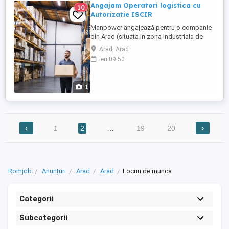
Angajam Operatori logistica cu
10
Autorizatie ISCIR
Manpower angajează pentru o companie
din Arad (situata in zona Industriala de
Vest) operatori logistica cu Autorizatie
Arad, Arad
ISCIR- disponibilitate de a lucra in 3
ieri 09:50
schimburi si 12 24-12 48. Pachetul de
beneficii include urmatoarele: - salariul de
incadrare: 5560 lei brut; - prima functie:
1
750 lei brut; - ...
‹
›
1
2
…
19
20
Romjob
Anunțuri
Arad
Arad
Locuri de munca
Categorii
Subcategorii