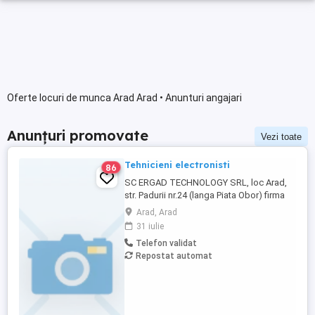
Oferte locuri de munca Arad Arad • Anunturi angajari
Anunțuri promovate
Vezi toate
Tehnicieni electronisti
86
SC ERGAD TECHNOLOGY SRL, loc Arad,
str. Padurii nr.24 (langa Piata Obor) firma
cu capital integral italian care activeaza in
Arad, Arad
domeniul industriei electronice angajeaza:
31 iulie
TEHNICIENI ELECTRONISTI- Pentru
Telefon validat
control si reparare placi electronice cu
Repostat automat
tehnologia SMT si montarea
componentelor in SMT Cerinte: Experienta
Cunoasterea ...