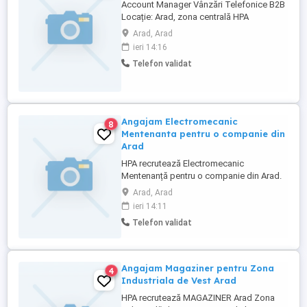
Account Manager Vânzări Telefonice B2B
Locație: Arad, zona centrală HPA
recrutează pentru unul dintre clienții săi un
Arad, Arad
Account Manager Vânzări Telefonice B2B,
ieri 14:16
care să dezvolte relațiile cu firmele din
Telefon validat
portofoliu și să contribuie la atragerea de
noi clienți. Rolul este potrivit unei
persoane comunicative, ...
Angajam Electromecanic
8
Mentenanta pentru o companie din
Arad
HPA recrutează Electromecanic
Mentenanță pentru o companie din Arad.
Căutăm un Electromecanic Mentenanță
Arad, Arad
care să coordoneze activitatea de
ieri 14:11
mentenanță și să contribuie la buna
Telefon validat
funcționare a echipamentelor din cadrul
fabricii. Responsabilități: Coordonarea
activității echipei de mentenanță
Asigurarea ...
Angajam Magaziner pentru Zona
4
Industriala de Vest Arad
HPA recrutează MAGAZINER Arad Zona