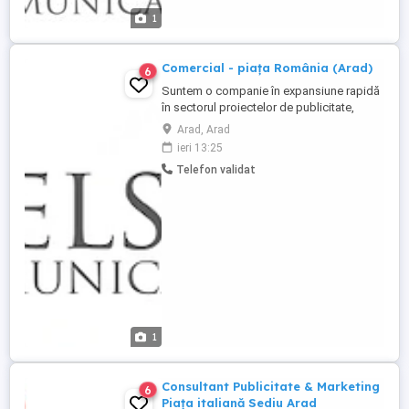
franceză sau spaniolă. Dacă ești o
1
persoană comunicativă, motivată ...
Comercial - piața România (Arad)
6
Suntem o companie în expansiune rapidă
în sectorul proiectelor de publicitate,
activă în toată Europa cu 4 birouri.
Arad, Arad
Susținem companiile prin soluții de
ieri 13:25
publicitate cu o metodă consolidată și
Telefon validat
câștigătoare de peste 26 de ani. Pentru a
ne consolida echipa comercială din biroul
din Arad, căutăm oameni motivați, ...
1
Consultant Publicitate & Marketing
6
Piața italiană Sediu Arad