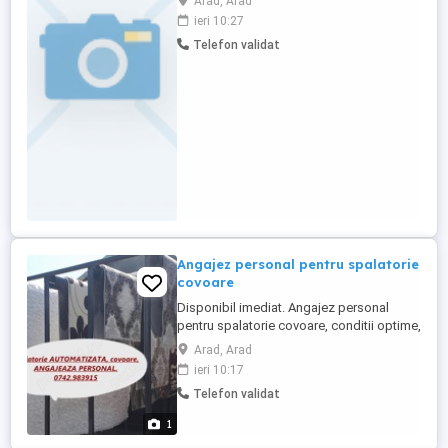
Arad, Arad
Responsabilitățile principale includ
ieri 10:27
tăierea, asamblarea și finisarea
Telefon validat
produselor textile conform specificațiilor
tehnice și standardelor de calitate ale
companiei. Candidații ideali ...
Angajez personal pentru spalatorie
covoare
Disponibil imediat. Angajez personal
pentru spalatorie covoare, conditii optime,
scule de lucru automatizate, salariu
Arad, Arad
discutabil, negociabil, avantajos, ofer
ieri 10:17
seriozitate maxima si cer acelasi lucru,
Telefon validat
cartier Vlaicu Dinamo. Va rog fara mesaje,
folositi NUMAI NR. DE TELEFON de pe
1
fotografie.