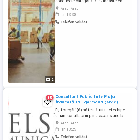
conducere categoria B - Cunoasterea
normelor legale in materie de transporturi
Arad, Arad
rutiere - Atestat Stivuitorist - Studii medii -
ieri 13:38
Abilitati aritmetice de baza -
Telefon validat
Disponibilitate de a lucra in schimburi -
Abilități bune de organizare și atenție la
detalii - Persoana ...
1
Consultant Publicitate Piața
15
franceză sau germana (Arad)
Ești pregătit(ă) să te alături unei echipe
dinamice, aflate în plină expansiune la
nivel internațional? Nielsen
Arad, Arad
Communication își extinde echipa și caută
ieri 13:25
noi talente pentru rolul de Consultant
Telefon validat
Publicitate & Marketing, axat pe piața