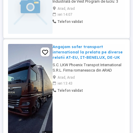
Industrială de Vest Program de lucru: 3
schimburi Cerințe: Studii medii (liceu sau
Arad, Arad
școală profesională) Cunoștințe SAP sau
ieri 14:07
cunoștințe generale de utilizare a
Telefon validat
calculatorului Autorizație ISCIR pentru
utilizarea motostivuitoarelor Experiență de
minimum 1 ...
Angajam sofer transport
international la prelata pe diverse
relatii AT-EU, IT-BENELUX, DE-UK
S.C. LKW Phoenix Transpot International
S.R.L. Firma romaneasca din ARAD
Angajam Sofer cu Experienta pentru
Arad, Arad
Comunitate . Sintem o firma din Arad
ieri 13:43
infiintata in martie 2016 si detinem 20
Telefon validat
capuri tractor marca MAN TGX 18480-
18510 cabina XXL an 2 cutii automate
(Euro 6)si 3 Mercedes Actros 2024 si ...