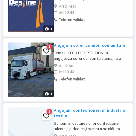
lei, licentă valabilă 3 ani de zile. (denumit
Arad, Arad
ATESTAT ISF ASISTENT ÎN BROKERAJ)
ieri 10:44
Recomandarea mea înainte de a începe
Telefon validat
acest drum este să te informezi în grupul
tău de prieteni extins, să discuți efectiv cu
1
ei, premergător ...
Angajam sofer camion comunitate!
1
Firma LUTOR DE SPEDITION SRL
angajeaza sofer camion (cisterna, fara
ADR). Oferim: - salar pe tara plus diurna
Arad, Arad
(3000-3100 EUR net) - bonus la km -
ieri 10:43
camion Euro 6 Se face training timp de o
Telefon validat
saptamana cu instructorul firmei
specializat pe cisterna. Cerinte: - 1 an
experienta - seriozitate, asumare si
1
responsabilitate - ...
Angajăm confectioneri în industria
1
textila
Suntem în căutarea unor confectioneri
talentați și dedicați pentru a se alătura
echipei noastre din industria textilă.