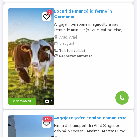
Locuri de muncă la ferme în
2
Germania
Angajăm persoane în agricultură sau
ferme de animale (bovine, cai, porcine,
caprine, si păsari) în Germania. Salar
Arad, Arad
atractiv incepand de la 1900 euro net lună
3 august
plus ore suplimentare plătite Cazare și
Telefon validat
asigurare de sănătate plătite de angajator
Repostat automat
Transport până la locul de muncă Nu se
percep comisioane ...
Promovat
1
Angajare șofer camion comunitate
133
Firmă de transport din Arad Singur pe
cabină. Necesar : -Analize -Atestat Curse
circuit in 15 zile 3 zile libere 30 zile 7 zile