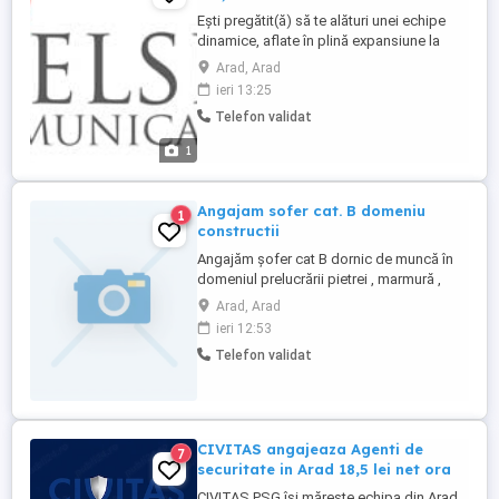
Ești pregătit(ă) să te alături unei echipe
dinamice, aflate în plină expansiune la
nivel internațional? Nielsen
Arad, Arad
Communication își extinde echipa și caută
ieri 13:25
noi talente pentru rolul de Consultant
Telefon validat
Publicitate & Marketing, axat pe piața
italiană. Dacă ești o persoană
1
comunicativă, motivată și îți dorești ...
Angajam sofer cat. B domeniu
1
constructii
Angajăm șofer cat B dornic de muncă în
domeniul prelucrării pietrei , marmură ,
granit . Mai multe detalii la tel .
Arad, Arad
ieri 12:53
Telefon validat
CIVITAS angajeaza Agenti de
7
securitate in Arad 18,5 lei net ora
CIVITAS PSG își mărește echipa din Arad