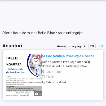
Oferte locuri de munca Beius Bihor • Anunturi angajari
Anunțuri
20
50
Anunțuri pe pagină:
Șef de Schimb Producție Oradea
1
Șef de Schimb Producție Oradea Îți
dorești un rol de leadership într-o
companie internațională din industria
Beius, Bihor
automotive? Suntem în căutarea unui Șef
1 iulie
de Schimb cu experiență în coordonarea
Telefon validat
echipelor din producție, care să contribuie
la atingerea obiectivelor de siguranță,
calitate și productivitate. ...
1