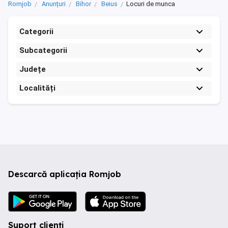
Romjob
Anunțuri
Bihor
Beius
Locuri de munca
Categorii
Subcategorii
Județe
Localități
Descarcă aplicația Romjob
Suport clienți