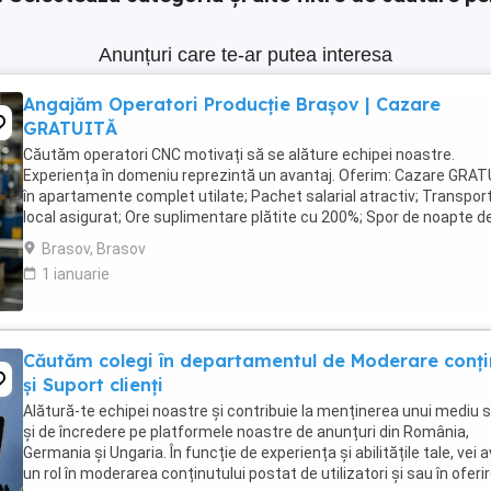
Anunțuri care te-ar putea interesa
Angajăm Operatori Producție Brașov | Cazare
GRATUITĂ
Căutăm operatori CNC motivați să se alăture echipei noastre.
Experiența în domeniu reprezintă un avantaj. Oferim: Cazare GRA
în apartamente complet utilate; Pachet salarial atractiv; Transpor
local asigurat; Ore suplimentare plătite cu 200%; Spor de noapte d
25%; Prime de sărbători ...
Brasov, Brasov
1 ianuarie
Căutăm colegi în departamentul de Moderare conți
și Suport clienți
Alătură-te echipei noastre și contribuie la menținerea unui mediu s
și de încredere pe platformele noastre de anunțuri din România,
Germania și Ungaria. În funcție de experiența și abilitățile tale, vei 
un rol în moderarea conținutului postat de utilizatori și sau în oferi