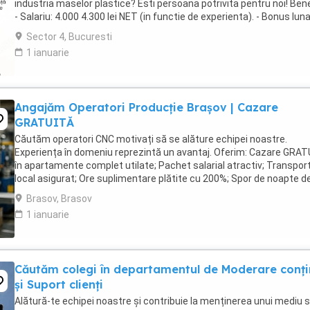
industria maselor plastice? Esti persoana potrivita pentru noi! Benef
- Salariu: 4.000 4.300 lei NET (in functie de experienta). - Bonus lun
performanta: ...
Sector 4, Bucuresti
1 ianuarie
Angajăm Operatori Producție Brașov | Cazare
GRATUITĂ
Căutăm operatori CNC motivați să se alăture echipei noastre.
Experiența în domeniu reprezintă un avantaj. Oferim: Cazare GRA
în apartamente complet utilate; Pachet salarial atractiv; Transpor
local asigurat; Ore suplimentare plătite cu 200%; Spor de noapte d
25%; Prime de sărbători ...
Brasov, Brasov
1 ianuarie
Căutăm colegi în departamentul de Moderare conți
și Suport clienți
Alătură-te echipei noastre și contribuie la menținerea unui mediu s