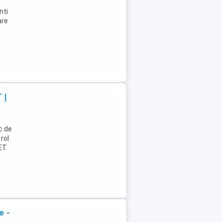
nti
are
 |
c de
rol
NET
e -