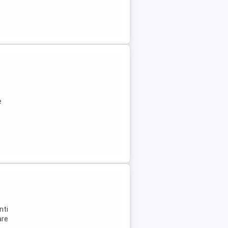
e
nti
are