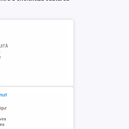
TUITĂ
t
e
nut
igur
avea
rea