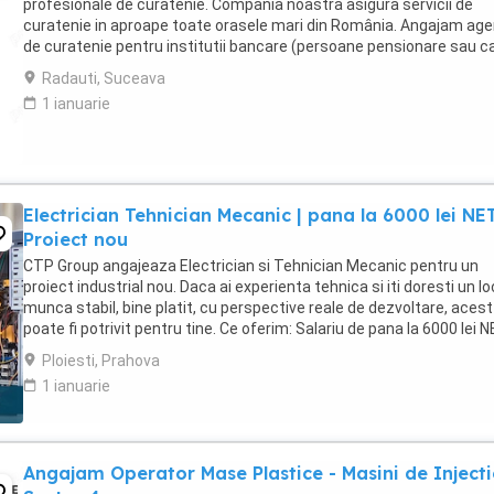
profesionale de curatenie. Compania noastra asigura servicii de
curatenie in aproape toate orasele mari din România. Angajam age
de curatenie pentru institutii bancare (persoane pensionare sau c
mai lucreaza in alta parte). Program ...
Radauti, Suceava
1 ianuarie
Electrician Tehnician Mecanic | pana la 6000 lei NET
Proiect nou
CTP Group angajeaza Electrician si Tehnician Mecanic pentru un
proiect industrial nou. Daca ai experienta tehnica si iti doresti un lo
munca stabil, bine platit, cu perspective reale de dezvoltare, acest 
poate fi potrivit pentru tine. Ce oferim: Salariu de pana la 6000 lei 
(in functie ...
Ploiesti, Prahova
1 ianuarie
Angajam Operator Mase Plastice - Masini de Injecti