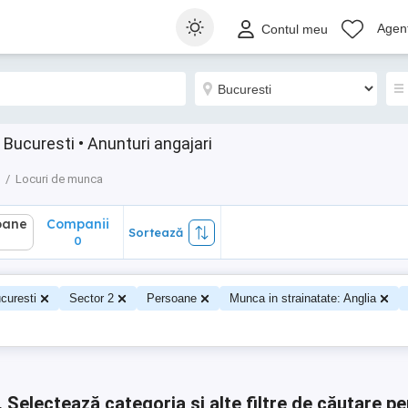
ane
Companii
Sortează
Agenț
Contul meu
0
 Bucuresti • Anunturi angajari
Locuri de munca
oane
Companii
Sortează
0
0
curesti
Sector 2
Persoane
Munca in strainatate: Anglia
.
Selectează categoria și alte filtre de căutare pe