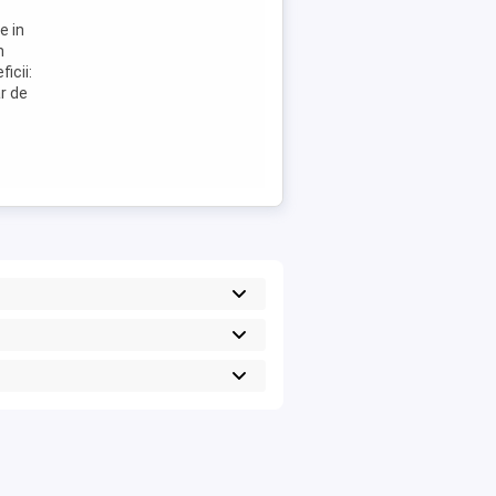
e in
n
icii:
ar de