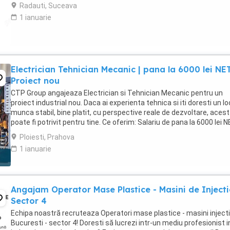
mai lucreaza in alta parte). Program ...
Radauti, Suceava
1 ianuarie
Electrician Tehnician Mecanic | pana la 6000 lei NET
Proiect nou
CTP Group angajeaza Electrician si Tehnician Mecanic pentru un
proiect industrial nou. Daca ai experienta tehnica si iti doresti un lo
munca stabil, bine platit, cu perspective reale de dezvoltare, acest 
poate fi potrivit pentru tine. Ce oferim: Salariu de pana la 6000 lei 
(in functie ...
Ploiesti, Prahova
1 ianuarie
Angajam Operator Mase Plastice - Masini de Injecti
Sector 4
Echipa noastră recruteaza Operatori mase plastice - masini injecti
Bucuresti - sector 4! Doresti să lucrezi intr-un mediu profesionist i