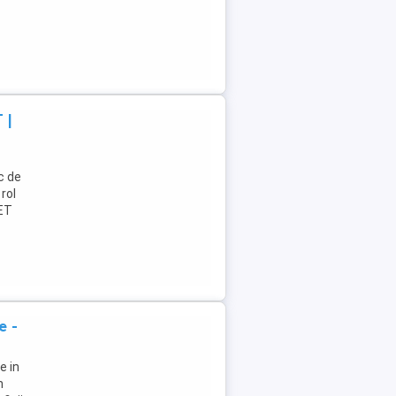
 |
c de
rol
NET
e -
e in
n