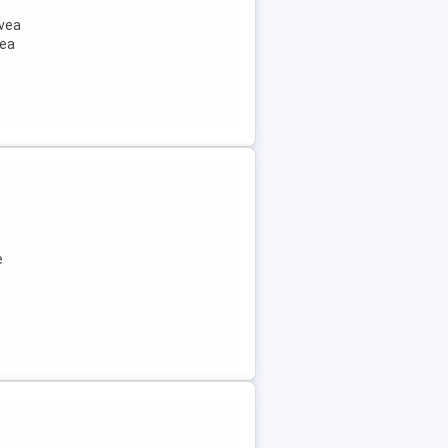
avea
rea
e