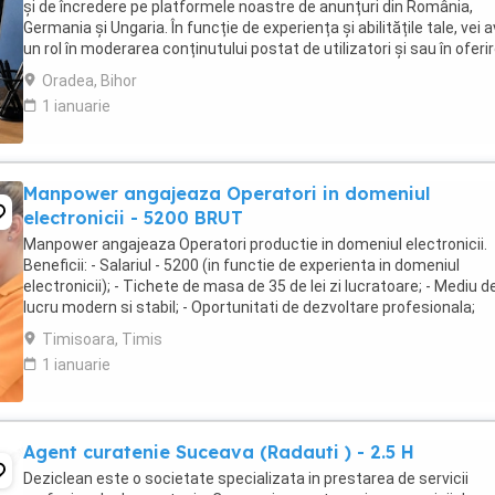
și de încredere pe platformele noastre de anunțuri din România,
Germania și Ungaria. În funcție de experiența și abilitățile tale, vei 
un rol în moderarea conținutului postat de utilizatori și sau în oferi
de suport clienților ...
Oradea, Bihor
1 ianuarie
Manpower angajeaza Operatori in domeniul
electronicii - 5200 BRUT
Manpower angajeaza Operatori productie in domeniul electronicii.
Beneficii: - Salariul - 5200 (in functie de experienta in domeniul
electronicii); - Tichete de masa de 35 de lei zi lucratoare; - Mediu d
lucru modern si stabil; - Oportunitati de dezvoltare profesionala;
Transportul este asigurat ...
Timisoara, Timis
1 ianuarie
Agent curatenie Suceava (Radauti ) - 2.5 H
Deziclean este o societate specializata in prestarea de servicii