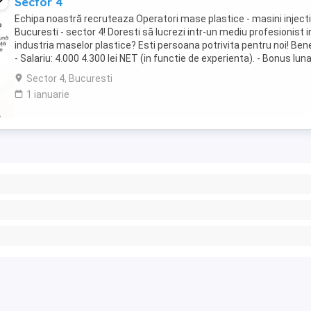
Sector 4
Echipa noastră recruteaza Operatori mase plastice - masini injecti
Bucuresti - sector 4! Doresti să lucrezi intr-un mediu profesionist i
industria maselor plastice? Esti persoana potrivita pentru noi! Benef
- Salariu: 4.000 4.300 lei NET (in functie de experienta). - Bonus lun
performanta: ...
Sector 4, Bucuresti
1 ianuarie