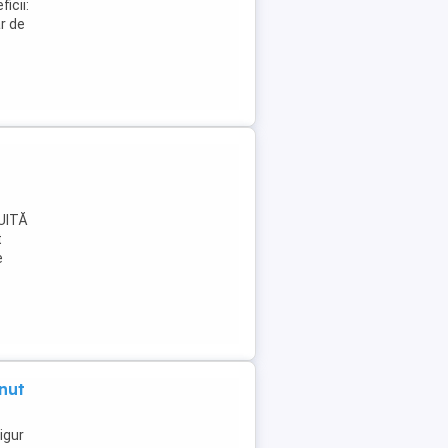
icii:
ar de
TUITĂ
t
e
nut
igur