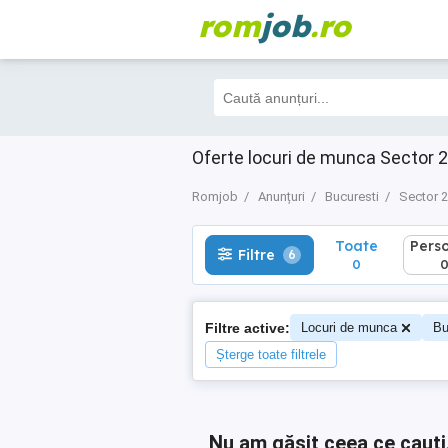
rom
job
.ro
Toate
Perso
Filtre
6
0
0
Oferte locuri de munca Sector 2
Romjob
Anunțuri
Bucuresti
Sector 2
Toate
Pers
Filtre
6
0
Filtre active:
Locuri de munca
Bu
Șterge toate filtrele
Nu am găsit ceea ce cauți