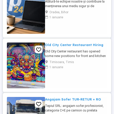
Alătură-te echipei noastre și contribuie la
menținerea unui mediu sigur și de
încredere pe platformele noastre de
Oradea, Bihor
anunțuri din România, Germania și
1 ianuarie
Ungaria. În funcție de experiența și
abilitățile tale, vei avea un rol în moderarea
conținutului postat de utilizatori și sau în
oferirea de suport clienților ...
Old City Center Restaurant Hiring
Old City Center restaurant has opened
some new positions for front and kitchen
Type of contract: part-time and full time
Timisoara, Timis
For more info,
1 ianuarie
Angajam Sofer TUR-RETUR + RO
Tepiul SRL: angajam sofer profesionist,
categoria C+E pe camion cu prelata