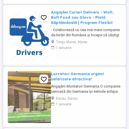
Angajăm Curieri Delivery - Wolt,
Bolt Food sau Glovo - Plată
Săptămânală | Program Flexibil
- Colaborează cu cea mai mare companie
de livrări din România și începe să câștigi
rapid! - Cerințe: Minim 18 ani Mijloc de
Targu Mures, Mures
transport propriu (mașină, scuter,
1 ianuarie
motocicletă sau bicicletă) Telefon mobil
cu acces la internet - Ce oferim: Plată
săptămânală, fără întârzieri Bonusuri
atractive ...
Lucratori Germania urgent
salarizare atractiva!
Angajăm Montatori Germania O companie
serioasă din Germania își extinde echipa
și caută minimum 2, ideal 4 montatori
Bacau, Bacau
pentru montajul de: acoperișuri pentru
1 ianuarie
terase; sisteme din aluminiu; sisteme
glisante din sticlă; elemente cu ramă. Ce
oferim: colaborare pe termen lung într-o
companie stabilă ...