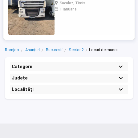
pentru curse tur-retur. Angajam si sofer
Sacalaz, Timis
pentru curse interne local, categoria B+C.
1 ianuarie
Mai multe detalii la Telefon:
Romjob
Anunțuri
Bucuresti
Sector 2
Locuri de munca
Categorii
Județe
Localități