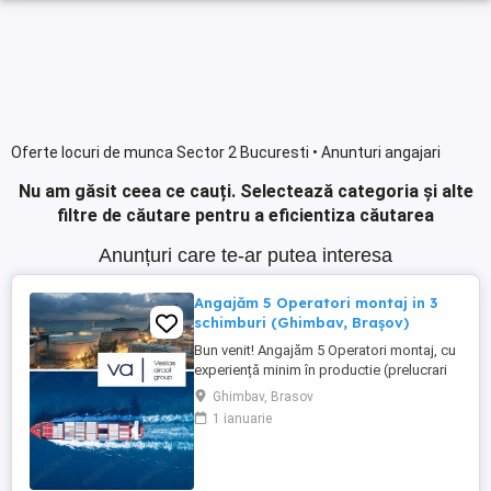
Oferte locuri de munca Sector 2 Bucuresti • Anunturi angajari
Nu am găsit ceea ce cauți.
Selectează categoria și alte
filtre de căutare pentru a eficientiza căutarea
Anunțuri care te-ar putea interesa
Angajăm 5 Operatori montaj in 3
schimburi (Ghimbav, Brașov)
Bun venit! Angajăm 5 Operatori montaj, cu
experiență minim în productie (prelucrari
prin aschiere). Căutăm persoane serioase,
Ghimbav, Brasov
dornice să învețe și să muncească, se va
1 ianuarie
oferi instruire la locul de muncă. Program:
3 schimburi - schimbul 1: 06.45-14.30 -
schimbul 2: 14.30-22.30 - schimbul 3:
22.30-6:30 ...