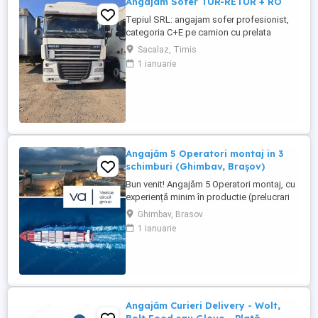
Angajam Sofer TUR-RETUR + RO
Tepiul SRL: angajam sofer profesionist,
categoria C+E pe camion cu prelata
pentru curse tur-retur. Angajam si sofer
Sacalaz, Timis
pentru curse interne local, categoria B+C.
1 ianuarie
Mai multe detalii la Telefon:
Angajăm 5 Operatori montaj in 3
schimburi (Ghimbav, Brașov)
Bun venit! Angajăm 5 Operatori montaj, cu
experiență minim în productie (prelucrari
prin aschiere). Căutăm persoane serioase,
Ghimbav, Brasov
dornice să învețe și să muncească, se va
1 ianuarie
oferi instruire la locul de muncă. Program:
3 schimburi - schimbul 1: 06.45-14.30 -
schimbul 2: 14.30-22.30 - schimbul 3:
22.30-6:30 ...
Angajăm Curieri Delivery - Wolt,