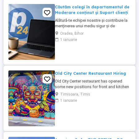
Căutăm colegi în departamentul de
Moderare conținut și Suport clienți
Alătură-te echipei noastre și contribuie la
menținerea unui mediu sigur și de
încredere pe platformele noastre de
Oradea, Bihor
anunțuri din România, Germania și
1 ianuarie
Ungaria. În funcție de experiența și
abilitățile tale, vei avea un rol în moderarea
conținutului postat de utilizatori și sau în
oferirea de suport clienților ...
Old City Center Restaurant Hiring
Old City Center restaurant has opened
some new positions for front and kitchen
Type of contract: part-time and full time
Timisoara, Timis
For more info,
1 ianuarie