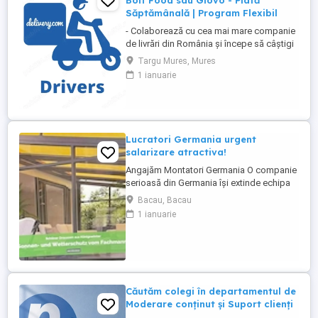
Bolt Food sau Glovo - Plată
Săptămânală | Program Flexibil
- Colaborează cu cea mai mare companie
de livrări din România și începe să câștigi
rapid! - Cerințe: Minim 18 ani Mijloc de
Targu Mures, Mures
transport propriu (mașină, scuter,
1 ianuarie
motocicletă sau bicicletă) Telefon mobil
cu acces la internet - Ce oferim: Plată
săptămânală, fără întârzieri Bonusuri
atractive ...
Lucratori Germania urgent
salarizare atractiva!
Angajăm Montatori Germania O companie
serioasă din Germania își extinde echipa
și caută minimum 2, ideal 4 montatori
Bacau, Bacau
pentru montajul de: acoperișuri pentru
1 ianuarie
terase; sisteme din aluminiu; sisteme
glisante din sticlă; elemente cu ramă. Ce
oferim: colaborare pe termen lung într-o
companie stabilă ...
Căutăm colegi în departamentul de
Moderare conținut și Suport clienți