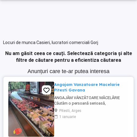
Locuri de munca Casieri, lucratori comerciali Gorj
Nu am găsit ceea ce cauți.
Selectează categoria și alte
filtre de căutare pentru a eficientiza căutarea
Anunțuri care te-ar putea interesa
Angajam Vanzatoare Macelarie
Pitesti Gavana
ANGAJĂM VÂNZĂTOARE MĂCELĂRIE
Căutăm o persoană serioasă,
responsabilă și amabilă pentru postul de
Pitesti, Arges
vânzătoare într-o măcelărie modernă.
1 ianuarie
Cerințe: Experiență în domeniul vânzărilor
sau în lucrul cu clienții (experiența în
măcelărie constituie un avantaj) Abilități
bune de comunicare și relaționare