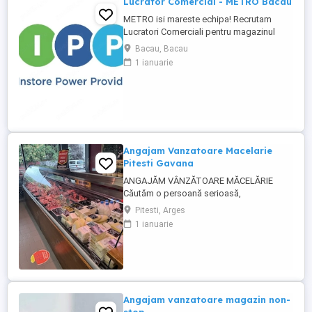
Lucrator Comercial - METRO Bacau
METRO isi mareste echipa! Recrutam
Lucratori Comerciali pentru magazinul
METRO Bacau, situat pe Sos. DN 2
Bacau, Bacau
(Bacau-Focsani), Nicolae Balcescu. Ce vei
1 ianuarie
face: Alimentarea rafturilor cu marfa;
Aranjarea produselor conform principiului
FIFO; Etichetarea produselor; Verificarea
termenelor de valabilitate; Consilierea ...
Angajam Vanzatoare Macelarie
Pitesti Gavana
ANGAJĂM VÂNZĂTOARE MĂCELĂRIE
Căutăm o persoană serioasă,
responsabilă și amabilă pentru postul de
Pitesti, Arges
vânzătoare într-o măcelărie modernă.
1 ianuarie
Cerințe: Experiență în domeniul vânzărilor
sau în lucrul cu clienții (experiența în
măcelărie constituie un avantaj) Abilități
bune de comunicare și relaționare
Rapiditate, ...
Angajam vanzatoare magazin non-