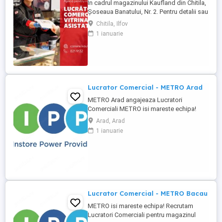
În cadrul magazinului Kaufland din Chitila,
Șoseaua Banatului, Nr. 2. Pentru detalii sau
pentru a aplica, sună la 021 91 32 sau
Chitila, Ilfov
depune-ți CV-ul online pe
1 ianuarie
cariere.kaufland.ro Beneficiile tale Salariu
de 5250 lei brut (pentru un program de
lucru de 8 ore pe zi) și bonuri de masă
Contract de muncă pe ...
Lucrator Comercial - METRO Arad
METRO Arad angajeaza Lucratori
Comerciali METRO isi mareste echipa!
Recrutam Lucratori Comerciali pentru
Arad, Arad
magazinul METRO Arad, situat pe Sos.
1 ianuarie
Calea Zimandului, nr. 43C. Ce vei face:
Alimentarea rafturilor cu marfa; Aranjarea
produselor conform principiului FIFO;
Etichetarea produselor; Verificarea ...
Lucrator Comercial - METRO Bacau
METRO isi mareste echipa! Recrutam
Lucratori Comerciali pentru magazinul