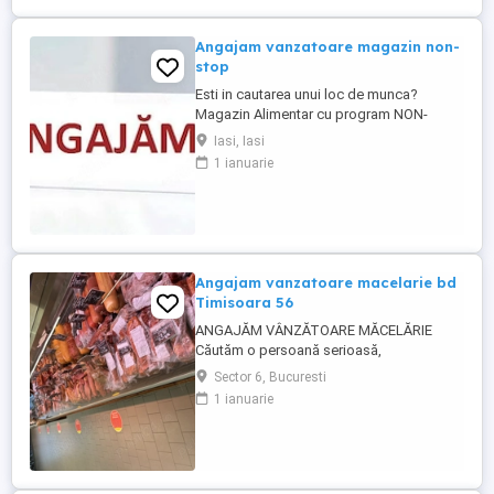
Rapiditate, ...
Angajam vanzatoare magazin non-
stop
Esti in cautarea unui loc de munca?
Magazin Alimentar cu program NON-
STOP, zona Piata Nicolina, angajeaza
Iasi, Iasi
vanzatoare. - Program flexibil, in ture. -
1 ianuarie
Salariu motivant. - Experienta in domeniu
reprezinta un avantaj. - Pozitie full time,
perioada nedeterminata.
Angajam vanzatoare macelarie bd
Timisoara 56
ANGAJĂM VÂNZĂTOARE MĂCELĂRIE
Căutăm o persoană serioasă,
responsabilă și amabilă pentru postul de
Sector 6, Bucuresti
vânzătoare într-o măcelărie modernă.
1 ianuarie
Cerințe: Experiență în domeniul vânzărilor
sau în lucrul cu clienții (experiența în
măcelărie constituie un avantaj) Abilități
bune de comunicare și relaționare
Rapiditate, ...