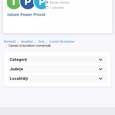
METRO Bacau, situat pe Sos. DN 2
Bacau, Bacau
(Bacau-Focsani), Nicolae Balcescu. Ce vei
1 ianuarie
face: Alimentarea rafturilor cu marfa;
Aranjarea produselor conform principiului
FIFO; Etichetarea produselor; Verificarea
termenelor de valabilitate; Consilierea ...
Romjob
Anunțuri
Gorj
Locuri de munca
Casieri si lucratori comerciali
Categorii
Județe
Localități