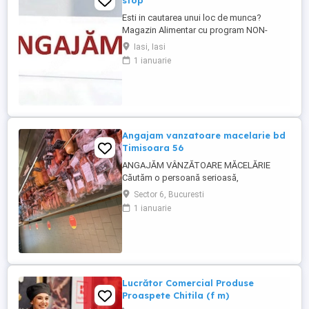
stop
Esti in cautarea unui loc de munca?
Magazin Alimentar cu program NON-
STOP, zona Piata Nicolina, angajeaza
Iasi, Iasi
vanzatoare. - Program flexibil, in ture. -
1 ianuarie
Salariu motivant. - Experienta in domeniu
reprezinta un avantaj. - Pozitie full time,
perioada nedeterminata.
Angajam vanzatoare macelarie bd
Timisoara 56
ANGAJĂM VÂNZĂTOARE MĂCELĂRIE
Căutăm o persoană serioasă,
responsabilă și amabilă pentru postul de
Sector 6, Bucuresti
vânzătoare într-o măcelărie modernă.
1 ianuarie
Cerințe: Experiență în domeniul vânzărilor
sau în lucrul cu clienții (experiența în
măcelărie constituie un avantaj) Abilități
bune de comunicare și relaționare
Rapiditate, ...
Lucrător Comercial Produse
Proaspete Chitila (f m)