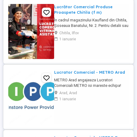
Lucrător Comercial Produse
Proaspete Chitila (f m)
În cadrul magazinului Kaufland din Chitila,
Șoseaua Banatului, Nr. 2. Pentru detalii sau
pentru a aplica, sună la 021 91 32 sau
Chitila, Ilfov
depune-ți CV-ul online pe
1 ianuarie
cariere.kaufland.ro Beneficiile tale Salariu
de 5250 lei brut (pentru un program de
lucru de 8 ore pe zi) și bonuri de masă
Contract de muncă pe ...
Lucrator Comercial - METRO Arad
METRO Arad angajeaza Lucratori
Comerciali METRO isi mareste echipa!
Recrutam Lucratori Comerciali pentru
Arad, Arad
magazinul METRO Arad, situat pe Sos.
1 ianuarie
Calea Zimandului, nr. 43C. Ce vei face:
Alimentarea rafturilor cu marfa; Aranjarea
produselor conform principiului FIFO;
Etichetarea produselor; Verificarea ...