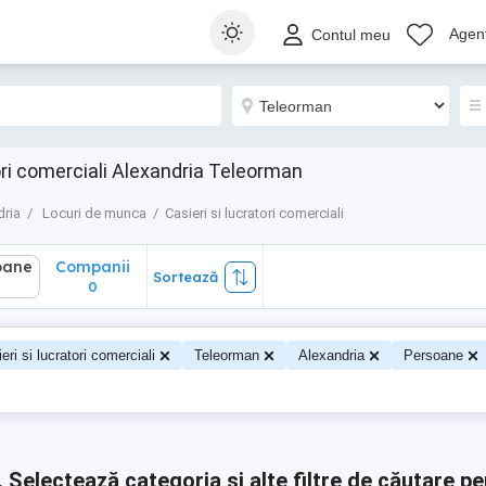
ane
Companii
Sortează
Agenț
Contul meu
0
ori comerciali Alexandria Teleorman
dria
Locuri de munca
Casieri si lucratori comerciali
oane
Companii
Sortează
0
0
eri si lucratori comerciali
Teleorman
Alexandria
Persoane
.
Selectează categoria și alte filtre de căutare pe