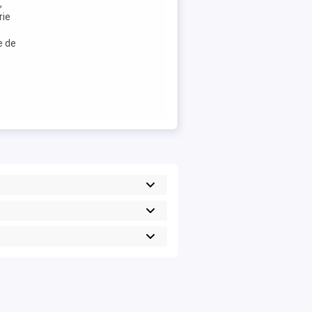
,
rie
e de