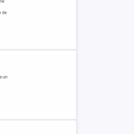
rie
e de
m
ta un