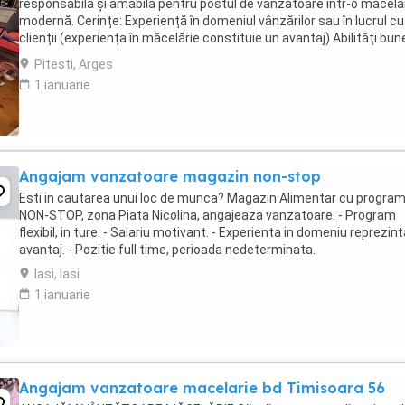
responsabilă și amabilă pentru postul de vânzătoare într-o măcelă
modernă. Cerințe: Experiență în domeniul vânzărilor sau în lucrul cu
clienții (experiența în măcelărie constituie un avantaj) Abilități bun
comunicare și relaționare Rapiditate, ...
Pitesti, Arges
1 ianuarie
Angajam vanzatoare magazin non-stop
Esti in cautarea unui loc de munca? Magazin Alimentar cu progra
NON-STOP, zona Piata Nicolina, angajeaza vanzatoare. - Program
flexibil, in ture. - Salariu motivant. - Experienta in domeniu reprezin
avantaj. - Pozitie full time, perioada nedeterminata.
Iasi, Iasi
1 ianuarie
Angajam vanzatoare macelarie bd Timisoara 56