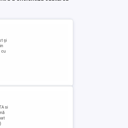
t și
in
, cu
TA si
ână
nat
)