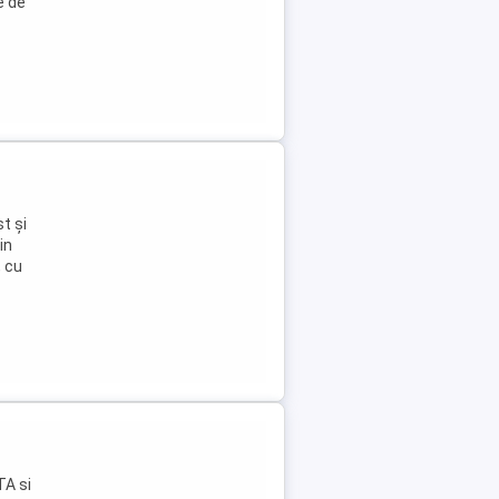
e de
t și
in
, cu
TA si