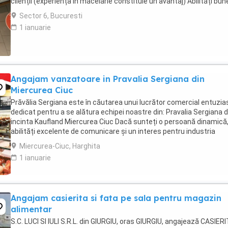
clienții (experiența în măcelărie constituie un avantaj) Abilități bun
comunicare și relaționare Rapiditate, ...
Sector 6, Bucuresti
1 ianuarie
Angajam vanzatoare in Pravalia Sergiana din
Miercurea Ciuc
Prăvălia Sergiana este în căutarea unui lucrător comercial entuzias
dedicat pentru a se alătura echipei noastre din: Pravalia Sergiana d
incinta Kaufland Miercurea Ciuc Dacă sunteți o persoană dinamică
abilități excelente de comunicare și un interes pentru industria
alimentară si studii 12 ...
Miercurea-Ciuc, Harghita
1 ianuarie
Angajam casierita si fata pe sala pentru magazin
alimentar
S.C. LUCI SI IULI S.R.L. din GIURGIU, oras GIURGIU, angajează CASIERI