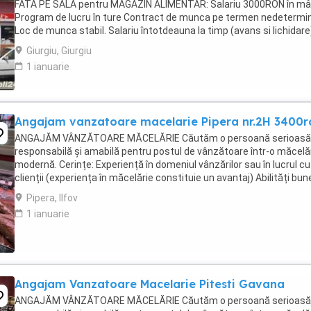
FATA PE SALA pentru MAGAZIN ALIMENTAR: Salariu 3000RON în m
Program de lucru în ture Contract de munca pe termen nedetermi
Loc de munca stabil. Salariu întotdeauna la timp (avans si lichidare
Echipa tânără și ...
Giurgiu, Giurgiu
1 ianuarie
Angajam vanzatoare macelarie Pipera nr.2H 3400r
ANGAJĂM VÂNZĂTOARE MĂCELĂRIE Căutăm o persoană serioasă
responsabilă și amabilă pentru postul de vânzătoare într-o măcelă
modernă. Cerințe: Experiență în domeniul vânzărilor sau în lucrul cu
clienții (experiența în măcelărie constituie un avantaj) Abilități bun
comunicare și relaționare Rapiditate, ...
Pipera, Ilfov
1 ianuarie
Angajam Vanzatoare Macelarie Pitesti Gavana
ANGAJĂM VÂNZĂTOARE MĂCELĂRIE Căutăm o persoană serioasă