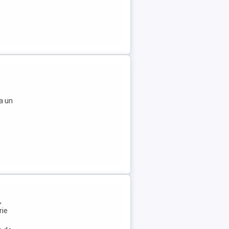
m
ta un
,
rie