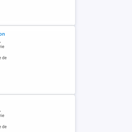
on
,
rie
e de
,
rie
e de