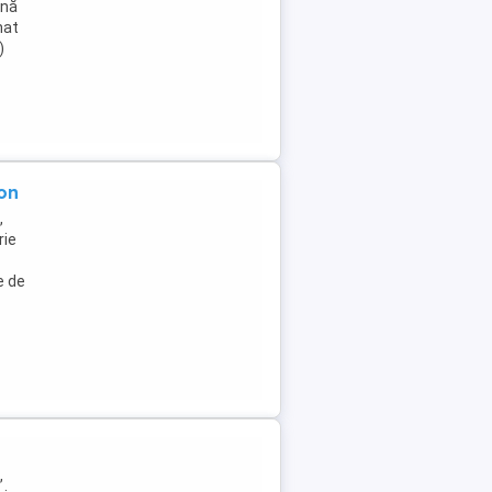
ână
nat
)
on
,
rie
e de
,