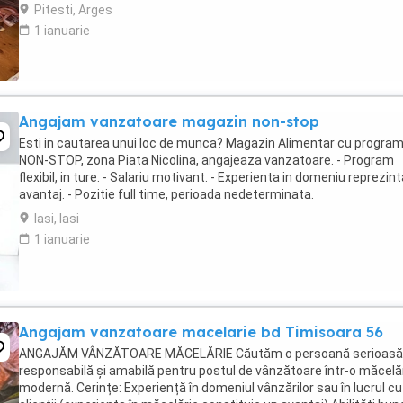
comunicare și relaționare Rapiditate, ...
Pitesti, Arges
1 ianuarie
Angajam vanzatoare magazin non-stop
Esti in cautarea unui loc de munca? Magazin Alimentar cu progra
NON-STOP, zona Piata Nicolina, angajeaza vanzatoare. - Program
flexibil, in ture. - Salariu motivant. - Experienta in domeniu reprezin
avantaj. - Pozitie full time, perioada nedeterminata.
Iasi, Iasi
1 ianuarie
Angajam vanzatoare macelarie bd Timisoara 56
ANGAJĂM VÂNZĂTOARE MĂCELĂRIE Căutăm o persoană serioasă
responsabilă și amabilă pentru postul de vânzătoare într-o măcelă
modernă. Cerințe: Experiență în domeniul vânzărilor sau în lucrul cu