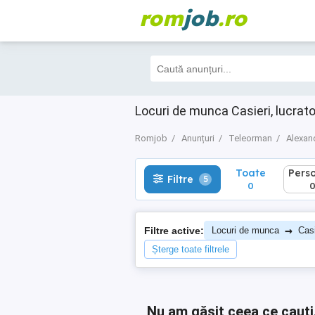
rom
job
.ro
Toate
Perso
Filtre
5
0
0
Locuri de munca Casieri, lucrat
Romjob
Anunțuri
Teleorman
Alexan
Toate
Pers
Filtre
5
0
→
Filtre active:
Locuri de munca
Casi
Șterge toate filtrele
Nu am găsit ceea ce cauți