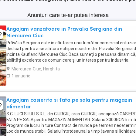
Anunțuri care te-ar putea interesa
Angajam vanzatoare in Pravalia Sergiana din
Miercurea Ciuc
Prăvălia Sergiana este în căutarea unui lucrător comercial entuzias
dedicat pentru a se alătura echipei noastre din: Pravalia Sergiana d
incinta Kaufland Miercurea Ciuc Dacă sunteți o persoană dinamică
abilități excelente de comunicare și un interes pentru industria
alimentară si studii 12 ...
Miercurea-Ciuc, Harghita
1 ianuarie
Angajam casierita si fata pe sala pentru magazin
alimentar
S.C. LUCI SI IULI S.R.L. din GIURGIU, oras GIURGIU, angajează CASIERI
FATA PE SALA pentru MAGAZIN ALIMENTAR: Salariu 3000RON în m
Program de lucru în ture Contract de munca pe termen nedetermi
Loc de munca stabil. Salariu întotdeauna la timp (avans si lichidare