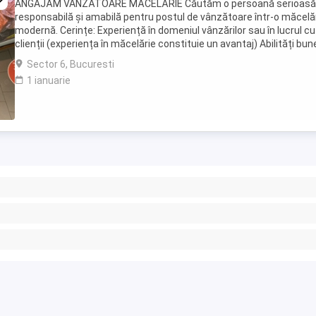
ANGAJĂM VÂNZĂTOARE MĂCELĂRIE Căutăm o persoană serioasă
responsabilă și amabilă pentru postul de vânzătoare într-o măcelă
modernă. Cerințe: Experiență în domeniul vânzărilor sau în lucrul cu
clienții (experiența în măcelărie constituie un avantaj) Abilități bun
comunicare și relaționare Rapiditate, ...
Sector 6, Bucuresti
1 ianuarie