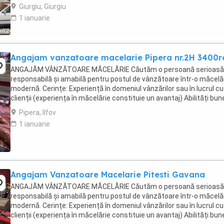
Echipa tânără și ...
Giurgiu, Giurgiu
1 ianuarie
Angajam vanzatoare macelarie Pipera nr.2H 3400r
ANGAJĂM VÂNZĂTOARE MĂCELĂRIE Căutăm o persoană serioasă
responsabilă și amabilă pentru postul de vânzătoare într-o măcelă
modernă. Cerințe: Experiență în domeniul vânzărilor sau în lucrul cu
clienții (experiența în măcelărie constituie un avantaj) Abilități bun
comunicare și relaționare Rapiditate, ...
Pipera, Ilfov
1 ianuarie
Angajam Vanzatoare Macelarie Pitesti Gavana
ANGAJĂM VÂNZĂTOARE MĂCELĂRIE Căutăm o persoană serioasă
responsabilă și amabilă pentru postul de vânzătoare într-o măcelă
modernă. Cerințe: Experiență în domeniul vânzărilor sau în lucrul cu
clienții (experiența în măcelărie constituie un avantaj) Abilități bun