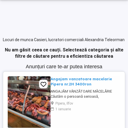
Locuri de munca Casieri, lucratori comerciali Alexandria Teleorman
Nu am găsit ceea ce cauți.
Selectează categoria și alte
filtre de căutare pentru a eficientiza căutarea
Anunțuri care te-ar putea interesa
Angajam vanzatoare macelarie
Pipera nr.2H 3400ron
ANGAJĂM VÂNZĂTOARE MĂCELĂRIE
Căutăm o persoană serioasă,
responsabilă și amabilă pentru postul de
Pipera, Ilfov
vânzătoare într-o măcelărie modernă.
1 ianuarie
Cerințe: Experiență în domeniul vânzărilor
sau în lucrul cu clienții (experiența în
măcelărie constituie un avantaj) Abilități
bune de comunicare și relaționare