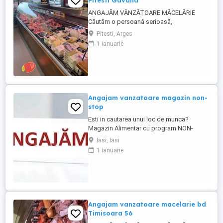
Pitesti Gavana
ANGAJĂM VÂNZĂTOARE MĂCELĂRIE
Căutăm o persoană serioasă,
responsabilă și amabilă pentru postul de
Pitesti, Arges
vânzătoare într-o măcelărie modernă.
1 ianuarie
Cerințe: Experiență în domeniul vânzărilor
sau în lucrul cu clienții (experiența în
măcelărie constituie un avantaj) Abilități
bune de comunicare și relaționare
Rapiditate, ...
Angajam vanzatoare magazin non-
stop
Esti in cautarea unui loc de munca?
Magazin Alimentar cu program NON-
STOP, zona Piata Nicolina, angajeaza
Iasi, Iasi
vanzatoare. - Program flexibil, in ture. -
1 ianuarie
Salariu motivant. - Experienta in domeniu
reprezinta un avantaj. - Pozitie full time,
perioada nedeterminata.
Angajam vanzatoare macelarie bd
Timisoara 56