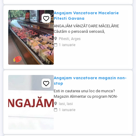
Rapiditate, ...
Angajam Vanzatoare Macelarie
Pitesti Gavana
ANGAJĂM VÂNZĂTOARE MĂCELĂRIE
Căutăm o persoană serioasă,
responsabilă și amabilă pentru postul de
Pitesti, Arges
vânzătoare într-o măcelărie modernă.
1 ianuarie
Cerințe: Experiență în domeniul vânzărilor
sau în lucrul cu clienții (experiența în
măcelărie constituie un avantaj) Abilități
bune de comunicare și relaționare
Rapiditate, ...
Angajam vanzatoare magazin non-
stop
Esti in cautarea unui loc de munca?
Magazin Alimentar cu program NON-
STOP, zona Piata Nicolina, angajeaza
Iasi, Iasi
vanzatoare. - Program flexibil, in ture. -
1 ianuarie
Salariu motivant. - Experienta in domeniu
reprezinta un avantaj. - Pozitie full time,
perioada nedeterminata.