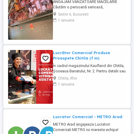
ANGAJĂM VÂNZĂTOARE MĂCELĂRIE
Căutăm o persoană serioasă,
responsabilă și amabilă pentru postul de
Sector 6, Bucuresti
vânzătoare într-o măcelărie modernă.
1 ianuarie
Cerințe: Experiență în domeniul vânzărilor
sau în lucrul cu clienții (experiența în
măcelărie constituie un avantaj) Abilități
bune de comunicare și relaționare
Rapiditate, ...
Lucrător Comercial Produse
Proaspete Chitila (f m)
În cadrul magazinului Kaufland din Chitila,
Șoseaua Banatului, Nr. 2. Pentru detalii sau
pentru a aplica, sună la 021 91 32 sau
Chitila, Ilfov
depune-ți CV-ul online pe
1 ianuarie
cariere.kaufland.ro Beneficiile tale Salariu
de 5250 lei brut (pentru un program de
lucru de 8 ore pe zi) și bonuri de masă
Contract de muncă pe ...
Lucrator Comercial - METRO Arad
METRO Arad angajeaza Lucratori
Comerciali METRO isi mareste echipa!