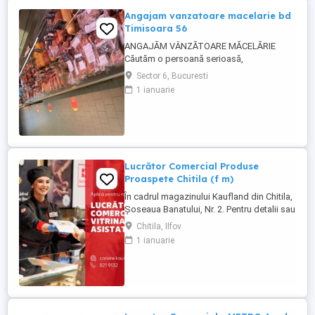
Angajam vanzatoare macelarie bd
Timisoara 56
ANGAJĂM VÂNZĂTOARE MĂCELĂRIE
Căutăm o persoană serioasă,
responsabilă și amabilă pentru postul de
Sector 6, Bucuresti
vânzătoare într-o măcelărie modernă.
1 ianuarie
Cerințe: Experiență în domeniul vânzărilor
sau în lucrul cu clienții (experiența în
măcelărie constituie un avantaj) Abilități
bune de comunicare și relaționare
Rapiditate, ...
Lucrător Comercial Produse
Proaspete Chitila (f m)
În cadrul magazinului Kaufland din Chitila,
Șoseaua Banatului, Nr. 2. Pentru detalii sau
pentru a aplica, sună la 021 91 32 sau
Chitila, Ilfov
depune-ți CV-ul online pe
1 ianuarie
cariere.kaufland.ro Beneficiile tale Salariu
de 5250 lei brut (pentru un program de
lucru de 8 ore pe zi) și bonuri de masă
Contract de muncă pe ...