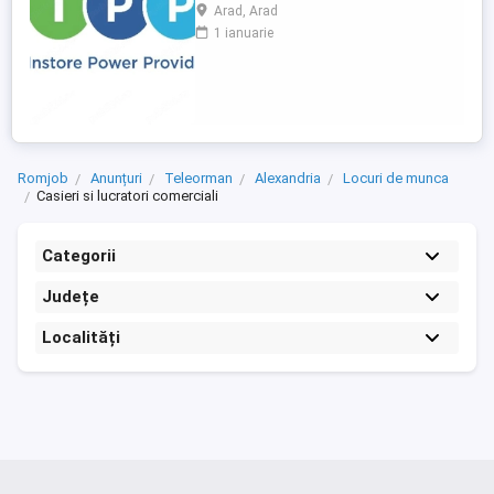
Recrutam Lucratori Comerciali pentru
Arad, Arad
magazinul METRO Arad, situat pe Sos.
1 ianuarie
Calea Zimandului, nr. 43C. Ce vei face:
Alimentarea rafturilor cu marfa; Aranjarea
produselor conform principiului FIFO;
Etichetarea produselor; Verificarea ...
Romjob
Anunțuri
Teleorman
Alexandria
Locuri de munca
Casieri si lucratori comerciali
Categorii
Județe
Localități