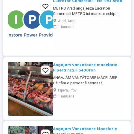
Lucrator Comercial - METRO Arad
METRO Arad angajeaza Lucratori
Comerciali METRO isi mareste echipa!
Recrutam Lucratori Comerciali pentru
Arad, Arad
magazinul METRO Arad, situat pe Sos.
1 ianuarie
Calea Zimandului, nr. 43C. Ce vei face:
Alimentarea rafturilor cu marfa; Aranjarea
produselor conform principiului FIFO;
Etichetarea produselor; Verificarea ...
Angajam vanzatoare macelarie
Pipera nr.2H 3400ron
ANGAJĂM VÂNZĂTOARE MĂCELĂRIE
Căutăm o persoană serioasă,
responsabilă și amabilă pentru postul de
Pipera, Ilfov
vânzătoare într-o măcelărie modernă.
1 ianuarie
Cerințe: Experiență în domeniul vânzărilor
sau în lucrul cu clienții (experiența în
măcelărie constituie un avantaj) Abilități
bune de comunicare și relaționare
Rapiditate, ...
Angajam Vanzatoare Macelarie