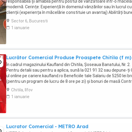
responsabilă și amabilă pentru postul de vânzătoare într-o măcelă
modernă. Cerințe: Experiență în domeniul vânzărilor sau în lucrul cu
clienții (experiența în măcelărie constituie un avantaj) Abilități bun
comunicare și relaționare Rapiditate, ...
Sector 6, Bucuresti
1 ianuarie
Lucrător Comercial Produse Proaspete Chitila (f m)
În cadrul magazinului Kaufland din Chitila, Șoseaua Banatului, Nr. 2.
Pentru detalii sau pentru a aplica, sună la 021 91 32 sau depune-ți
ul online pe cariere.kaufland.ro Beneficiile tale Salariu de 5250 lei br
(pentru un program de lucru de 8 ore pe zi) și bonuri de masă Cont
de muncă pe ...
Chitila, Ilfov
1 ianuarie
Lucrator Comercial - METRO Arad