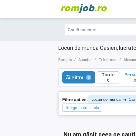
rom
job
.ro
Toate
Perso
Filtre
5
0
0
Locuri de munca Casieri, lucrat
Romjob
Anunțuri
Teleorman
Alexan
Toate
Pers
Filtre
5
0
→
Filtre active:
Locuri de munca
Casi
Șterge toate filtrele
Nu am găsit ceea ce cauți