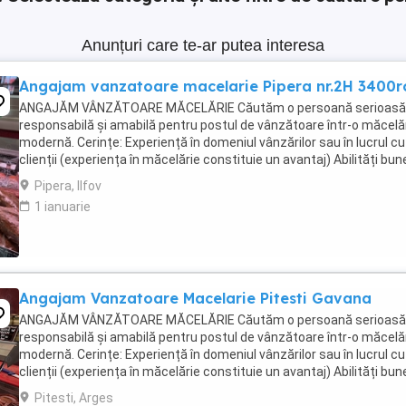
Anunțuri care te-ar putea interesa
Angajam vanzatoare macelarie Pipera nr.2H 3400r
ANGAJĂM VÂNZĂTOARE MĂCELĂRIE Căutăm o persoană serioasă
responsabilă și amabilă pentru postul de vânzătoare într-o măcelă
modernă. Cerințe: Experiență în domeniul vânzărilor sau în lucrul cu
clienții (experiența în măcelărie constituie un avantaj) Abilități bun
comunicare și relaționare Rapiditate, ...
Pipera, Ilfov
1 ianuarie
Angajam Vanzatoare Macelarie Pitesti Gavana
ANGAJĂM VÂNZĂTOARE MĂCELĂRIE Căutăm o persoană serioasă
responsabilă și amabilă pentru postul de vânzătoare într-o măcelă
modernă. Cerințe: Experiență în domeniul vânzărilor sau în lucrul cu
clienții (experiența în măcelărie constituie un avantaj) Abilități bun
comunicare și relaționare Rapiditate, ...
Pitesti, Arges