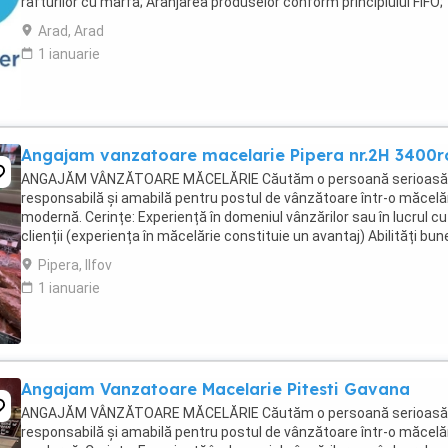
rafturilor cu marfa; Aranjarea produselor conform principiului FIFO;
Etichetarea produselor; Verificarea ...
Arad, Arad
1 ianuarie
Angajam vanzatoare macelarie Pipera nr.2H 3400r
ANGAJĂM VÂNZĂTOARE MĂCELĂRIE Căutăm o persoană serioasă
responsabilă și amabilă pentru postul de vânzătoare într-o măcelă
modernă. Cerințe: Experiență în domeniul vânzărilor sau în lucrul cu
clienții (experiența în măcelărie constituie un avantaj) Abilități bun
comunicare și relaționare Rapiditate, ...
Pipera, Ilfov
1 ianuarie
Angajam Vanzatoare Macelarie Pitesti Gavana
ANGAJĂM VÂNZĂTOARE MĂCELĂRIE Căutăm o persoană serioasă
responsabilă și amabilă pentru postul de vânzătoare într-o măcelă