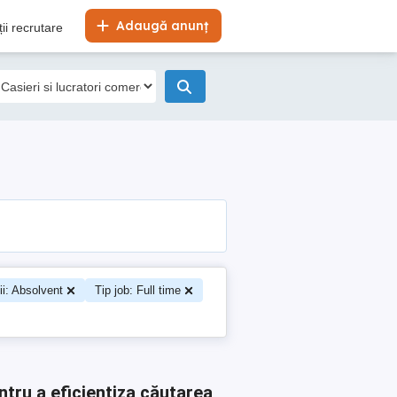
Adaugă anunț
ii recrutare
ii: Absolvent
Tip job: Full time
ntru a eficientiza căutarea