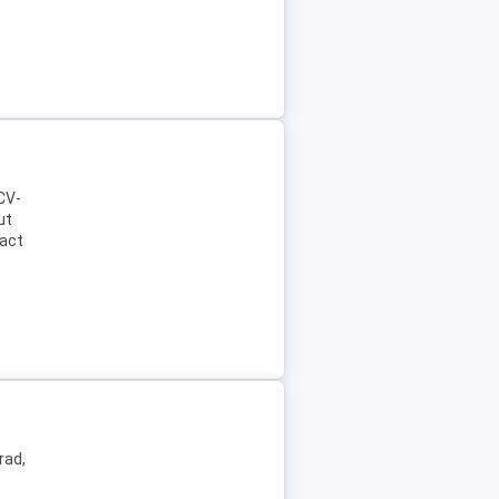
 CV-
ut
ract
rad,