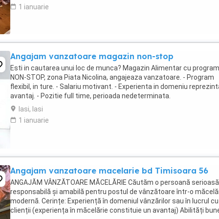
1 ianuarie
Angajam vanzatoare magazin non-stop
Esti in cautarea unui loc de munca? Magazin Alimentar cu progra
NON-STOP, zona Piata Nicolina, angajeaza vanzatoare. - Program
flexibil, in ture. - Salariu motivant. - Experienta in domeniu reprezin
avantaj. - Pozitie full time, perioada nedeterminata.
Iasi, Iasi
1 ianuarie
Angajam vanzatoare macelarie bd Timisoara 56
ANGAJĂM VÂNZĂTOARE MĂCELĂRIE Căutăm o persoană serioasă
responsabilă și amabilă pentru postul de vânzătoare într-o măcelă
modernă. Cerințe: Experiență în domeniul vânzărilor sau în lucrul cu
clienții (experiența în măcelărie constituie un avantaj) Abilități bun