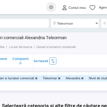
ane
Companii
Sortează
Agenț
Contul meu
0
ori comerciali Alexandria Teleorman
dria
Locuri de munca
Casieri si lucratori comerciali
oane
Companii
Sortează
0
0
eri si lucratori comerciali
Teleorman
Alexandria
Nivel de stud
.
Selectează categoria și alte filtre de căutare pe