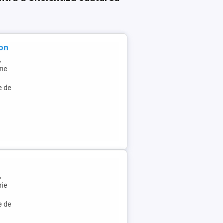
on
,
rie
e de
,
rie
e de