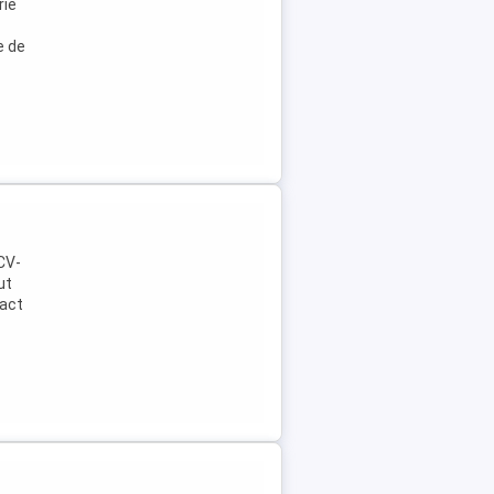
rie
e de
 CV-
ut
ract