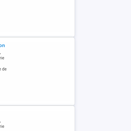
on
,
rie
e de
,
rie