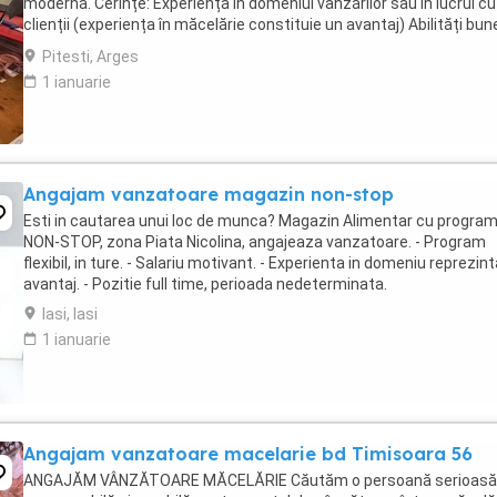
modernă. Cerințe: Experiență în domeniul vânzărilor sau în lucrul cu
clienții (experiența în măcelărie constituie un avantaj) Abilități bun
comunicare și relaționare Rapiditate, ...
Pitesti, Arges
1 ianuarie
Angajam vanzatoare magazin non-stop
Esti in cautarea unui loc de munca? Magazin Alimentar cu progra
NON-STOP, zona Piata Nicolina, angajeaza vanzatoare. - Program
flexibil, in ture. - Salariu motivant. - Experienta in domeniu reprezin
avantaj. - Pozitie full time, perioada nedeterminata.
Iasi, Iasi
1 ianuarie
Angajam vanzatoare macelarie bd Timisoara 56
ANGAJĂM VÂNZĂTOARE MĂCELĂRIE Căutăm o persoană serioasă