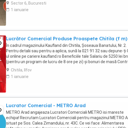
comunicare și relaționare Rapiditate, ...
Sector 6, Bucuresti
1 ianuarie
Lucrător Comercial Produse Proaspete Chitila (f m)
În cadrul magazinului Kaufland din Chitila, Șoseaua Banatului, Nr. 2.
Pentru detalii sau pentru a aplica, sună la 021 91 32 sau depune-ți
ul online pe cariere.kaufland.ro Beneficiile tale Salariu de 5250 lei br
(pentru un program de lucru de 8 ore pe zi) și bonuri de masă Cont
de muncă pe ...
Chitila, Ilfov
1 ianuarie
Lucrator Comercial - METRO Arad
METRO Arad angajeaza Lucratori Comerciali METRO isi mareste
echipa! Recrutam Lucratori Comerciali pentru magazinul METRO A
situat pe Sos. Calea Zimandului, nr. 43C. Ce vei face: Alimentarea