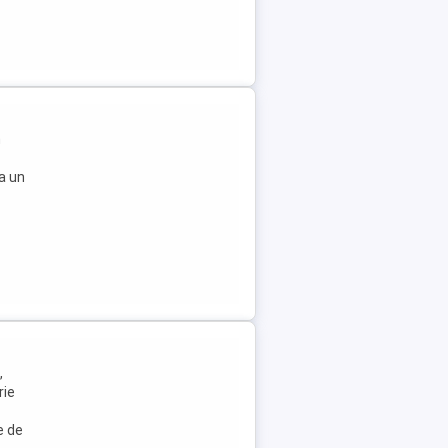
m
ta un
,
rie
e de