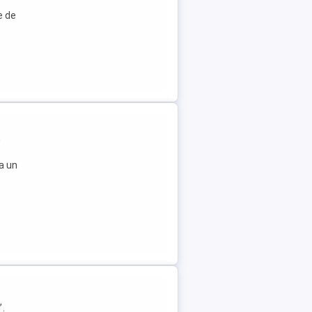
e de
m
ta un
,