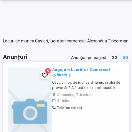
Locuri de munca Casieri, lucratori comerciali Alexandria Teleorman
Anunțuri
20
50
Anunțuri pe pagină:
Angajam Lucrător Comercial
5
(Vânzări)
Cauți un loc de muncă dinamic și plin de
provocări? Alătură-te echipei noastre!
Post: Lucrător Comercial (Vânzări)
Alexandria, Teleorman
Locație: Alexandria, Teleorman , nr. 202
31 iulie
Program: Full-time, 8 ore și 30 de minute
Telefon validat
pe zi Dacă ești o persoană dinamică,
serioasă și cu spirit de echipă, vino să te
alături unui magazin ...