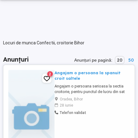
Locuri de munca Confectii, croitorie Bihor
Anunțuri
20
50
Anunțuri pe pagină:
Angajam o persoana la spanuit
2
croit saltele
Angajam o persoana serioasa la sectia
croitorie, pentru punctul de lucru din sat
Alparea, comuna Osorhei, judetul Bihor.
Oradea, Bihor
Necesita efort fizic. Ce dorim de la tine?! -
28 iunie
sa stii sa spanuiesti si sa croiesti - sa stii
Telefon validat
sa ambalezi - sa fii atent la detalii - sa fii o
persoana responsabila - sa aranjezi ...