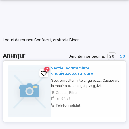
Locuri de munca Confectii, croitorie Bihor
Anunțuri
20
50
Anunțuri pe pagină:
Sectie incaltaminte
7
angajeaza,cusatoare
Secție incaltaminte angajeaza: Cusatoare
la masina cu un ac,zig-zag,tivit .
Zona(Piața Mare) Mai multe informații la
Oradea, Bihor
tel.
ieri 07:59
Telefon validat