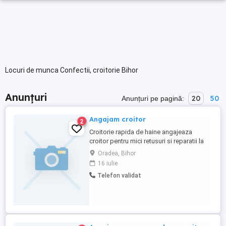
Locuri de munca Confectii, croitorie Bihor
Anunțuri
20
50
Anunțuri pe pagină:
Angajam croitor
2
Croitorie rapida de haine angajeaza
croitor pentru mici retusuri si reparatii la
imbracaminte. Pentru mai multe detalii ne
Oradea, Bihor
puteti contacta la telefon:
16 iulie
Telefon validat