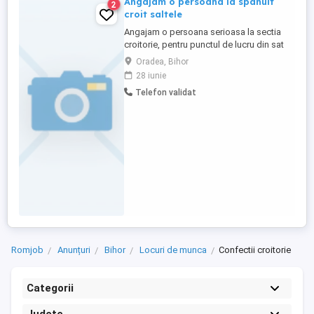
Angajam o persoana la spanuit
2
croit saltele
Angajam o persoana serioasa la sectia
croitorie, pentru punctul de lucru din sat
Alparea, comuna Osorhei, judetul Bihor.
Oradea, Bihor
Necesita efort fizic. Ce dorim de la tine?! -
28 iunie
sa stii sa spanuiesti si sa croiesti - sa stii
Telefon validat
sa ambalezi - sa fii atent la detalii - sa fii o
persoana responsabila - sa aranjezi ...
Romjob
Anunțuri
Bihor
Locuri de munca
Confectii croitorie
Categorii