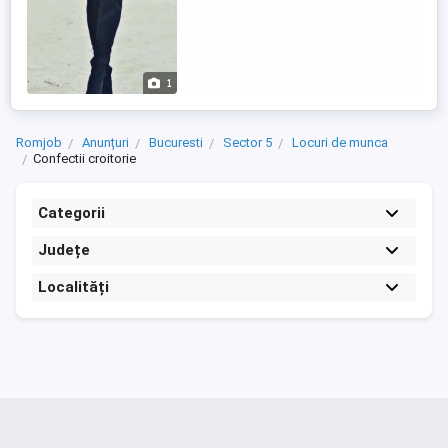
1
Romjob
Anunțuri
Bucuresti
Sector 5
Locuri de munca
Confectii croitorie
Categorii
Județe
Localități