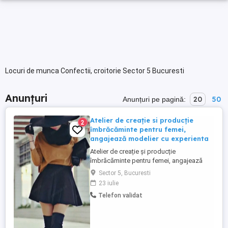
Locuri de munca Confectii, croitorie Sector 5 Bucuresti
Anunțuri
20
50
Anunțuri pe pagină:
Atelier de creație si producție
2
îmbrăcăminte pentru femei,
angajează modelier cu experienta
Atelier de creație și producție
îmbrăcăminte pentru femei, angajează
modelier cu experienta(minim 5ani)
Sector 5, Bucuresti
Atributii: Asamblare prototipuri cap coada
23 iulie
dupa tipare si serii mici pe mașini de
Telefon validat
cusut industriale (liniară, overlock surfilat,
butoniere), atentie mare la detalii și
finisare articole. Comunicare ...