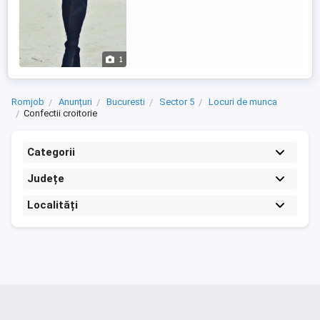
1
Romjob
Anunțuri
Bucuresti
Sector 5
Locuri de munca
Confectii croitorie
Categorii
Județe
Localități