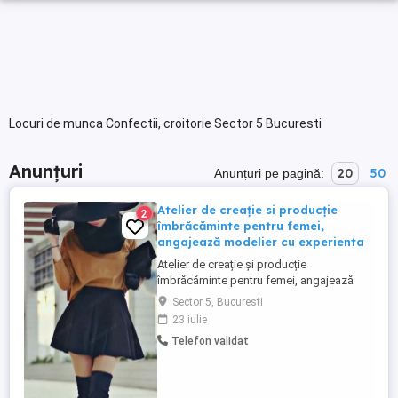
Locuri de munca Confectii, croitorie Sector 5 Bucuresti
Anunțuri
20
50
Anunțuri pe pagină:
Atelier de creație si producție
2
îmbrăcăminte pentru femei,
angajează modelier cu experienta
Atelier de creație și producție
îmbrăcăminte pentru femei, angajează
modelier cu experienta(minim 5ani)
Sector 5, Bucuresti
Atributii: Asamblare prototipuri cap coada
23 iulie
dupa tipare si serii mici pe mașini de
Telefon validat
cusut industriale (liniară, overlock surfilat,
butoniere), atentie mare la detalii și
finisare articole. Comunicare ...