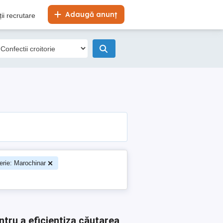
Adaugă anunț
ii recrutare
rie: Marochinar
ntru a eficientiza căutarea