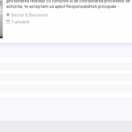
gestionarea relatiilor cu furnizorii si de coordonarea proceselor de
achizitie, te asteptam sa aplici! Responsabilitati principale: -
Gestionarea procesului de achizitie ...
Sector 3, Bucuresti
1 ianuarie