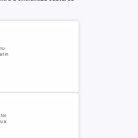
rru
at in
stor
ru a