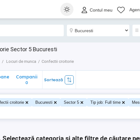
ane
Companii
Sortează
Agenț
Contul meu
0
orie Sector 5 Bucuresti
Locuri de munca
Confectii croitorie
oane
Companii
Sortează
0
0
ectii croitorie
Bucuresti
Sector 5
Tip job: Full time
Mese
.
Selectează categoria și alte filtre de căutare pe