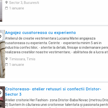
Gestionarea procesului de achizitie ...
Sector 3, Bucuresti
1 ianuarie
Angajez cusatoreasa cu experienta
Atelierul de creatie vestimentara Luciana Matei angajeaza
cusatoreasa cu experienta. Cerinte: - experienta minim 5 ani in
industria confectiilor; - atentie la detalii, finisaje si indemanare pen
realizarea creatiilor noastre vestimentare; - abilitatea de a lucra at
echipa cat si individual; - ...
Timisoara, Timis
1 ianuarie
Croitoreasa- atelier retusuri si confectii Dristor-
Sector 3
Atelier croitorie Her Fashion- zona Dristor-Baba Novac (metrou Dri
2) Suntem în căutarea unei croitorese talentata și pasionata pent