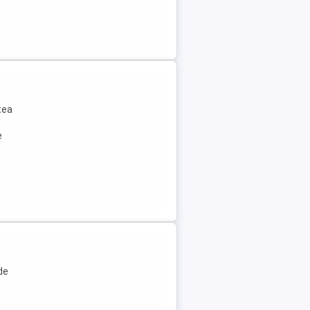
tea
e
de