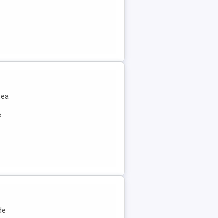
tea
e
de