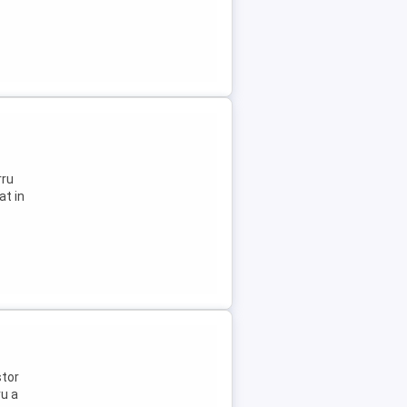
rru
at in
stor
ru a