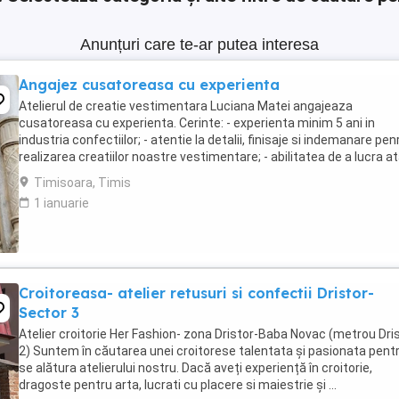
Anunțuri care te-ar putea interesa
Angajez cusatoreasa cu experienta
Atelierul de creatie vestimentara Luciana Matei angajeaza
cusatoreasa cu experienta. Cerinte: - experienta minim 5 ani in
industria confectiilor; - atentie la detalii, finisaje si indemanare pen
realizarea creatiilor noastre vestimentare; - abilitatea de a lucra at
echipa cat si individual; - ...
Timisoara, Timis
1 ianuarie
Croitoreasa- atelier retusuri si confectii Dristor-
Sector 3
Atelier croitorie Her Fashion- zona Dristor-Baba Novac (metrou Dri
2) Suntem în căutarea unei croitorese talentata și pasionata pent
se alătura atelierului nostru. Dacă aveți experiență în croitorie,
dragoste pentru arta, lucrati cu placere si maiestrie și ...