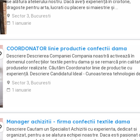
se alătura atelierului nostru. Dacă aveți experiență în croitorie,
dragoste pentru arta, lucrati cu placere si maiestrie și ...
Sector 3, Bucuresti
1 ianuarie
COORDONATOR linie productie confectii dama
Descriere Descrierea Companiei Compania noastră activează în
domeniul confecțiilor textile pentru dama și se remarcă prin calita
produselor realizate. Căutăm Coordonator linie de productie cu
experiență. Descriere Candidatul Ideal - Cunoasterea tehnologiei d
confectii a produselor pentru femei; ...
Sector 3, Bucuresti
1 ianuarie
Manager achizitii - firma confectii textile dama
Descriere Cautam un Specialist Achizitii cu experienta, dedicat si
organizat, pentru a se alatura echipei noastre. Daca esti pasionat 