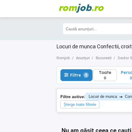
rom
job
.ro
Toate
Perso
Filtre
5
0
0
Locuri de munca Confectii, croit
Romjob
Anunțuri
Bucuresti
Sector 5
Toate
Pers
Filtre
5
0
→
Filtre active:
Locuri de munca
Conf
Șterge toate filtrele
Nu am găsit ceea ce cauți