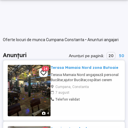
Oferte locuri de munca Cumpana Constanta • Anunturi angajari
Anunțuri
20
50
Anunțuri pe pagină:
Terasa Mamaia Nord zona Butoaie
14
Terasa Mamaia Nord angajează personal
Bucătar,ajutor Bucătar,ospătari cerem
seriozitate detalii la nr telefon
Cumpana, Constanta
7 august
Telefon validat
4