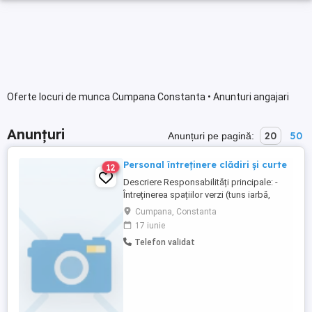
Oferte locuri de munca Cumpana Constanta • Anunturi angajari
Anunțuri
20
50
Anunțuri pe pagină:
Personal întreținere clădiri și curte
12
Descriere Responsabilități principale: -
Întreținerea spațiilor verzi (tuns iarbă,
curățenie, îngrijire plante etc.) - Lucrări de
Cumpana, Constanta
mentenanță în incintă (verificări periodice,
17 iunie
reparații mici) - Execuția de lucrări ușoare
Telefon validat
de finisaje interioare: zugrăveli, montaj
parchet, gresie, faianță - Intervenții ...