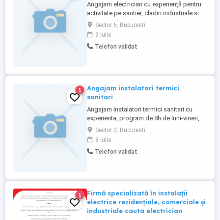
Angajam electrician cu experiență pentru
activitate pe santier, cladiri industriale si
cladiri civile. Descrierea jobului:
Sector 6, Bucuresti
Executarea instalatiilor electrice: cablaje,
9 iulie
circuite,montaj aparataje, montaj tablouri
Telefon validat
electrice etc; Candidatul ideal: -experiență
obligatorie in instalații electrice; -Persoană
...
Angajam instalatori termici
1
sanitari
Angajam instalatori termici sanitari cu
experienta, program de 8h de luni-vineri,
salariu incepand de la 6500lei-7000lei , cu
Sector 2, Bucuresti
proba de lucru!!!
8 iulie
Telefon validat
Firmă specializată în instalații
1
electrice rezidențiale, comerciale și
industriale cauta electrician