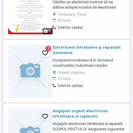
Căutăm un electrician motivat să se
alăture echipei noastre de electricieni
profesioniști. Suntem o firmă specializată
Timisoara, Timis
în instalații electrice rezidențiale,
30 iunie
comerciale și industriale, cu proiecte
Telefon validat
variate și în creștere constantă. Cerințe:
1
Experiență minimă spre medie în domeniul
electric (cel puțin ...
Electricieni întreținere și reparații
7
Germania
Companie românească în domeniul
construcțiilor industriale căutăm
Electricieni calificați pentru proiectele
Ploiesti, Prahova
noastre din Germania. Cerințe: - calificare
23 iunie
profesionala - experiență profesională în
Telefon validat
domeniu ( nu este obligatorie, reprezintă
un avantaj) - permis auto categ B - lb
străină - engleza sau germana ...
Angajam urgent electrician
intretinere si reparatii
Angajam electrician intretinere si reparatii .
SCOPUL POSTULUI: Asigurarea sigurantei