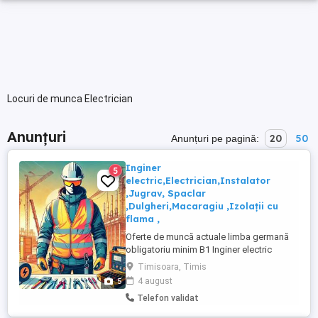
Locuri de munca Electrician
Anunțuri
20
50
Anunțuri pe pagină:
Inginer
5
electric,Electrician,Instalator
,Jugrav, Spaclar
,Dulgheri,Macaragiu ,Izolații cu
flama ,
Oferte de muncă actuale limba germană
obligatoriu minim B1 Inginer electric
superior:21 euro pe oră
Timisoara, Timis
Electrician:17.27euro pe oră Ajutor
5
4 august
electrician:15.29euro pe oră
Telefon validat
Instalator:17.27 euro pe oră Ajutor
Instalator:15.29 euro pe oră