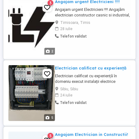
Angajam urgent Electricieni !!!!
3
Angajam urgent Electricieni !!!! Angajăm
electrician constructor casnic si industrial,
cu sau fără atestat să se alăture unei
Timisoara, Timis
echipe tinere, pe termen lung, cu sanse
28 iulie
reale de evoluție. Compania are proiecte
Telefon validat
diverse, care cresc in timp și care ne
permit să ne completăm echipa cu
oameni implicați și dedicati, ...
2
Electrician calificat cu experiență
Electrician calificat cu experiență în
domeniu execut instalații electrice
interioare și exterioare, sisteme de
Sibiu, Sibiu
supraveghere și automatizări electrice.
24 iulie
Telefon validat
5
Angajam Electrician in Constructii!
5