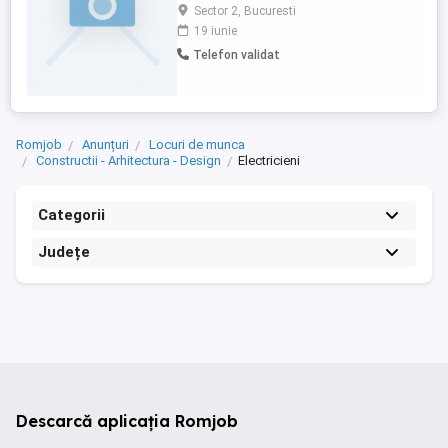
instalatiilor electrice Contract de munca
Sector 2, Bucuresti
determinat ( cu perioada de proba) cu
19 iunie
posibilitatea de prelungire . Program de
Telefon validat
lucru : in ture . ROL SI RESPONSABILITATI:
- Exploateaza posturile de transformare
energie ...
Romjob
Anunțuri
Locuri de munca
Constructii - Arhitectura - Design
Electricieni
Categorii
Județe
Descarcă aplicația Romjob