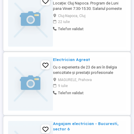
Locație: Cluj Napoca. Program de Luni
pana Vineri 7:30-15:30. Salariul porneste
de la 4500 NET si se negociaza in functie
Cluj-Napoca, Cluj
de experienta. Prime de sarbatori, Premii
22 iulie
de performanta. Contract pe perioada
Telefon validat
nedetrminata. Detalii la:
Electrician Agreat
Cu o experienta de 23 de ani în Belgia
seriozitate și prestații profesionale
diploma de școală profesionala
MAGURELE, Prahova
9 iulie
Telefon validat
Angajam electrician - Bucuresti,
sector 6