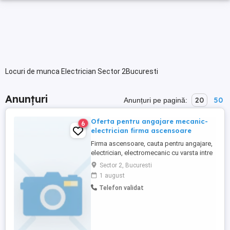
Locuri de munca Electrician Sector 2Bucuresti
Anunțuri
20
50
Anunțuri pe pagină:
Oferta pentru angajare mecanic-
6
electrician firma ascensoare
Firma ascensoare, cauta pentru angajare,
electrician, electromecanic cu varsta intre
22-50 ani, serioasa, motivata, cu dorinta
Sector 2, Bucuresti
de implicare in ceea ce face, dornica de
1 august
un loc de munca stabil si de lunga durata
Telefon validat
pentru activitate de prestari servicii,
reparatii, intretinere si mentenanta
ascensoare (in ...