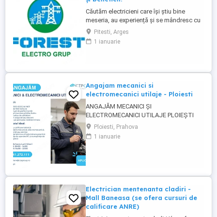
Căutăm electricieni care își știu bine
meseria, au experiență și se mândresc cu
calitatea muncii lor. Oferim în schimb: Un
Pitesti, Arges
salariu care iti va recompensa munca
1 ianuarie
corect și pe care îl vei primi mereu la timp
pentru că așa e normal Contract de muncă
pe perioadă nedeterminată. Iți respectăm
munca și ...
Angajam mecanici si
electromecanici utilaje - Ploiesti
ANGAJĂM MECANICI ȘI
ELECTROMECANICI UTILAJE PLOIEȘTI
Pentru unul dintre clienții noștri, o
Ploiesti, Prahova
companie stabilă din domeniul industrial,
1 ianuarie
recrutăm Mecanici și Electromecanici
Utilaje, cu experiență practică și interes
pentru un loc de muncă pe termen lung.
Responsabilități principale: Identificarea ...
Electrician mentenanta cladiri -
Mall Baneasa (se ofera cursuri de
calificare ANRE)