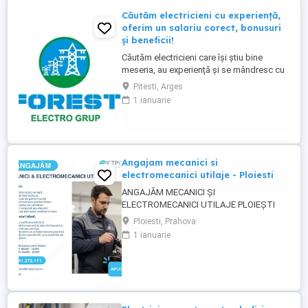
Căutăm electricieni cu experiență,
oferim un salariu corect, bonusuri
și beneficii!
Căutăm electricieni care își știu bine
meseria, au experiență și se mândresc cu
calitatea muncii lor. Oferim în schimb: Un
Pitesti, Arges
salariu care iti va recompensa munca
1 ianuarie
corect și pe care îl vei primi mereu la timp
pentru că așa e normal Contract de muncă
pe perioadă nedeterminată. Iți respectăm
munca și ...
Angajam mecanici si
electromecanici utilaje - Ploiesti
ANGAJĂM MECANICI ȘI
ELECTROMECANICI UTILAJE PLOIEȘTI
Pentru unul dintre clienții noștri, o
Ploiesti, Prahova
companie stabilă din domeniul industrial,
1 ianuarie
recrutăm Mecanici și Electromecanici
Utilaje, cu experiență practică și interes
pentru un loc de muncă pe termen lung.
Responsabilități principale: Identificarea ...