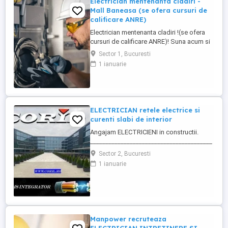
Electrician mentenanta cladiri -
Mall Baneasa (se ofera cursuri de
calificare ANRE)
Electrician mentenanta cladiri !(se ofera
cursuri de calificare ANRE)! Suna acum si
te programam la interviu: +40 729 800 165
Sector 1, Bucuresti
Program : 2 zile + 2 zile libere, 12 24
1 ianuarie
Locatie : Bucuresti, sector 1 Ce primesti:
4500 - 6000 lei salariu net, negociabil in
functie de experienta 45 lei zi tichete ...
ELECTRICIAN retele electrice si
curenti slabi de interior
Angajam ELECTRICIENI in constructii.
________________________________________
Daca sti ca ai calificare si experienta in
Sector 2, Bucuresti
executia si punerea in functiune de
1 ianuarie
instalatii electrice de joasa tensiune; Ai
deja studii in domeniul electric si vrei sa te
specializezi si pe instalarea
echipamentelor de comunicatii ...
Manpower recruteaza