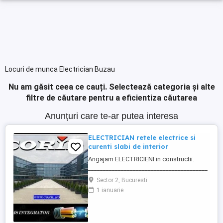
Locuri de munca Electrician Buzau
Nu am găsit ceea ce cauți.
Selectează categoria și alte
filtre de căutare pentru a eficientiza căutarea
Anunțuri care te-ar putea interesa
ELECTRICIAN retele electrice si
curenti slabi de interior
Angajam ELECTRICIENI in constructii.
________________________________________
Daca sti ca ai calificare si experienta in
Sector 2, Bucuresti
executia si punerea in functiune de
1 ianuarie
instalatii electrice de joasa tensiune; Ai
deja studii in domeniul electric si vrei sa te
specializezi si pe instalarea
echipamentelor de comunicatii ...