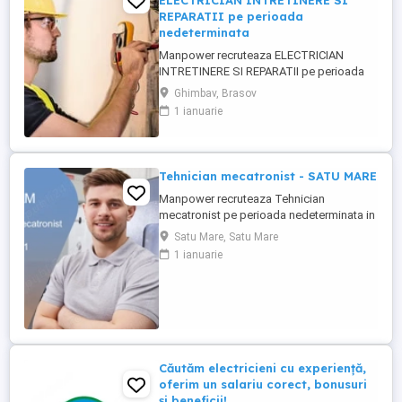
ELECTRICIAN INTRETINERE SI
REPARATII pe perioada
nedeterminata
Manpower recruteaza ELECTRICIAN
INTRETINERE SI REPARATII pe perioada
nedeterminata pentru o companie din
Ghimbav, Brasov
Ghimbav conform urmatoarelor cerinte: -
1 ianuarie
experienta anterioara in intretinere si
reparatii electrice; - certificare sau
calificare ca electrician; - abilitati excelente
de diagnosticare si rezolvare ...
Tehnician mecatronist - SATU MARE
Manpower recruteaza Tehnician
mecatronist pe perioada nedeterminata in
Satu Mare. Scopul rolului: Asigură
Satu Mare, Satu Mare
mentenanța integrată mecanică-
1 ianuarie
electronică a echipamentelor și
senzoristicii din cadrul producției
automatizate. Responsabilități: -
Mentenanță și diagnoză pe senzori
industriali - Parametrizare ...
Căutăm electricieni cu experiență,
oferim un salariu corect, bonusuri
și beneficii!