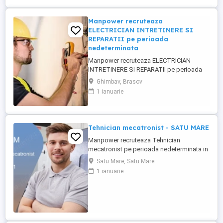
Manpower recruteaza
ELECTRICIAN INTRETINERE SI
REPARATII pe perioada
nedeterminata
Manpower recruteaza ELECTRICIAN
INTRETINERE SI REPARATII pe perioada
nedeterminata pentru o companie din
Ghimbav, Brasov
Ghimbav conform urmatoarelor cerinte: -
1 ianuarie
experienta anterioara in intretinere si
reparatii electrice; - certificare sau
calificare ca electrician; - abilitati excelente
de diagnosticare si rezolvare ...
Tehnician mecatronist - SATU MARE
Manpower recruteaza Tehnician
mecatronist pe perioada nedeterminata in
Satu Mare. Scopul rolului: Asigură
Satu Mare, Satu Mare
mentenanța integrată mecanică-
1 ianuarie
electronică a echipamentelor și
senzoristicii din cadrul producției
automatizate. Responsabilități: -
Mentenanță și diagnoză pe senzori
industriali - Parametrizare ...