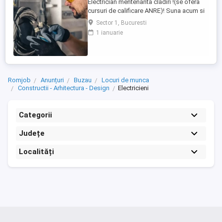
Electrician mentenanta cladiri !(se ofera
cursuri de calificare ANRE)! Suna acum si
te programam la interviu: +40 729 800 165
Sector 1, Bucuresti
Program : 2 zile + 2 zile libere, 12 24
1 ianuarie
Locatie : Bucuresti, sector 1 Ce primesti:
4500 - 6000 lei salariu net, negociabil in
functie de experienta 45 lei zi tichete ...
Romjob
Anunțuri
Buzau
Locuri de munca
Constructii - Arhitectura - Design
Electricieni
Categorii
Județe
Localități