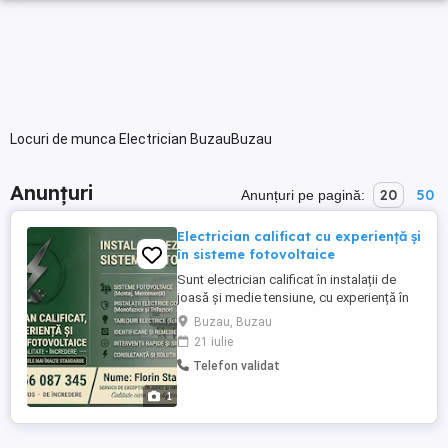
Locuri de munca Electrician BuzauBuzau
Anunțuri
20
50
Anunțuri pe pagină:
Electrician calificat cu experiență și
în sisteme fotovoltaice
Sunt electrician calificat în instalații de
joasă și medie tensiune, cu experiență în
instalații electrice rezidențiale și sisteme
Buzau, Buzau
fotovoltaice. Sunt manager la o firmă
21 iulie
autorizată ANRE ce vinde și instalează
Telefon validat
sisteme fotovoltaice, pot oferi soluții și
servicii complete pentru locuințe, spații
1
comerciale ...