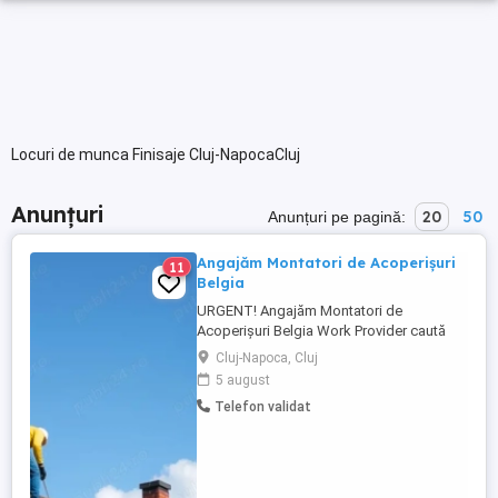
Locuri de munca Finisaje Cluj-NapocaCluj
Anunțuri
20
50
Anunțuri pe pagină:
Angajăm Montatori de Acoperișuri
11
Belgia
URGENT! Angajăm Montatori de
Acoperișuri Belgia Work Provider caută
muncitori în domeniul construcțiilor,
Cluj-Napoca, Cluj
specializați în montajul acoperișurilor.
5 august
Dacă ai experiență, sau esti dornic sa
Telefon validat
inveti ai seriozitate și nu te temi de
înălțime, locul tău este în echipa noastră!
Data de incepere: imediata! ...